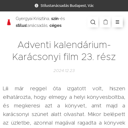
Stílustanácsadás Budapest, Vác
Gyergyai Krisztina,
szín
-és
stílus
tanácsadás,
céges
csapatépítés
Adventi kalendárium-
Karácsonyi film 23. rész
2024.12.23
Lili már reggel óta izgatott volt, hiszen
elhatározta, hogy elmegy a helyi könyvesboltba,
és megkeresi azt a könyvet, amit majd a
karácsonyi szünet alatt olvashat. Mikor belépett
az üzletbe, azonnal magával ragadta a könyvek