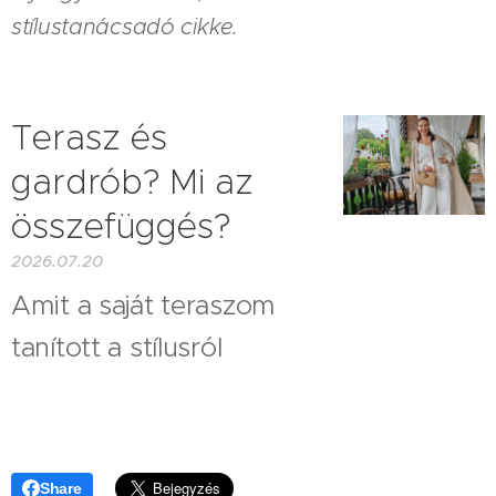
stílustanácsadó cikke.
Terasz és
gardrób? Mi az
összefüggés?
2026.07.20
Amit a saját teraszom
tanított a stílusról
Share