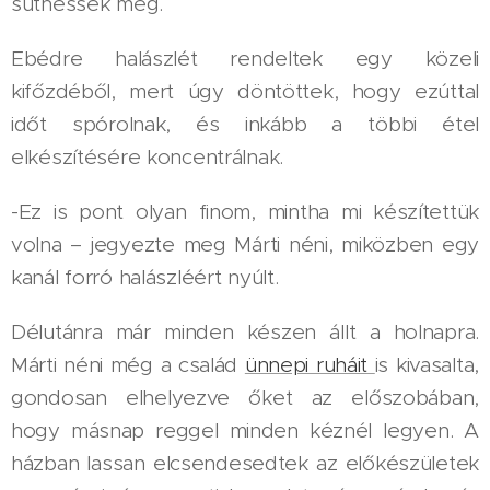
süthessék meg.
Ebédre halászlét rendeltek egy közeli
kifőzdéből, mert úgy döntöttek, hogy ezúttal
időt spórolnak, és inkább a többi étel
elkészítésére koncentrálnak.
-Ez is pont olyan finom, mintha mi készítettük
volna – jegyezte meg Márti néni, miközben egy
kanál forró halászléért nyúlt.
Délutánra már minden készen állt a holnapra.
Márti néni még a család
ünnepi ruháit
is kivasalta,
gondosan elhelyezve őket az előszobában,
hogy másnap reggel minden kéznél legyen. A
házban lassan elcsendesedtek az előkészületek