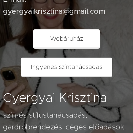
gyergyaikrisztina@gmail.com
Webáruház
Ingyenes színtanácsadás
Gyergyai Krisztina
szín-és stílustanácsadás,
gardróbrendezés, céges előadások,
2026.07.26