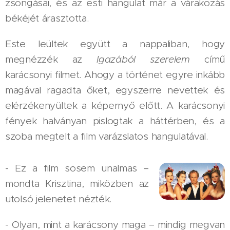
zsongásai, és az esti hangulat már a várakozás
békéjét árasztotta.
Este leültek együtt a nappaliban, hogy
megnézzék az
Igazából szerelem
című
karácsonyi filmet. Ahogy a történet egyre inkább
magával ragadta őket, egyszerre nevettek és
elérzékenyültek a képernyő előtt. A karácsonyi
fények halványan pislogtak a háttérben, és a
szoba megtelt a film varázslatos hangulatával.
- Ez a film sosem unalmas –
mondta Krisztina, miközben az
utolsó jelenetet nézték.
- Olyan, mint a karácsony maga – mindig megvan