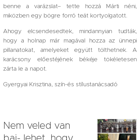
benne a varázslat– tette hozzá Márti néni,
miközben egy bögre forró teát kortyolgatott.
Ahogy elcsendesedtek, mindannyian tudták,
hogy a holnap már magával hozza az ünnepi
pillanatokat, amelyeket együtt tölthetnek. A
karácsony előestéjének békéje tökéletesen
zárta le a napot.
Gyergyai Krisztina, szín-és stílustanácsadó
Nem veled van
baj- lehet, hogy