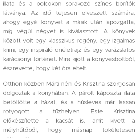
illata és a polcokon sorakozó színes borítók
látványa. Az idő teljesen elveszett számára,
ahogy egyik könyvet a másik után lapozgatta,
míg végül négyet is kiválasztott. A könyvek
között volt egy klasszikus regény, egy izgalmas
krimi, egy inspiráló önéletrajz és egy varázslatos
karácsonyi történet. Mire kijött a könyvesboltból,
észrevette, hogy két óra eltelt.
Otthon közben Márti néni és Krisztina szorgosan
dolgoztak a konyhában. A párolt káposzta illata
betöltötte a házat, és a húsleves már lassan
rotyogott a tűzhelyen. Este Krisztina
előkészítette a kacsát is, amit kivett a
mélyhűtőből, hogy másnap tökéletesen