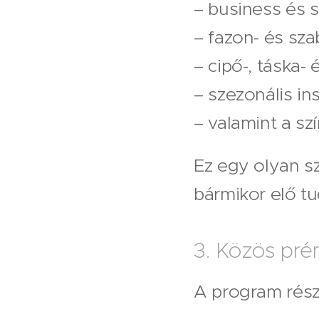
– business és s
– fazon- és sza
– cipő-, táska- 
– szezonális ins
– valamint a szí
Ez egy olyan s
bármikor elő tu
3. Közös pré
A program rész