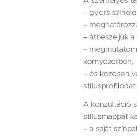
A személyes ta
– gyors színel
– meghatározzu
– átbeszéljük a
– megmutatom, 
környezetben,
– és közösen vé
stílusprofilodat
A konzultáció 
stílusmappát ka
– a saját színpa