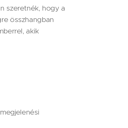
n szeretnék, hogy a
gre összhangban
berrel, akik
 megjelenési