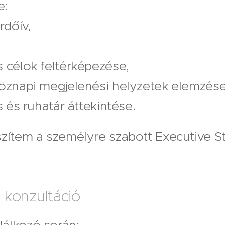
e:
rdőív,
s célok feltérképezése,
köznapi megjelenési helyzetek elemzése
us és ruhatár áttekintése.
szítem a személyre szabott Executive St
 konzultáció