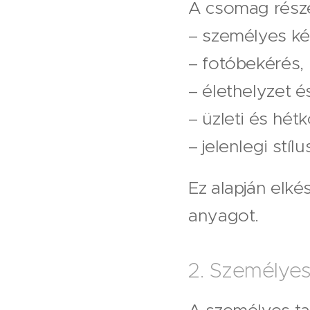
A csomag rész
– személyes ké
– fotóbekérés,
– élethelyzet é
– üzleti és hét
– jelenlegi stíl
Ez alapján elké
anyagot.
2. Személyes