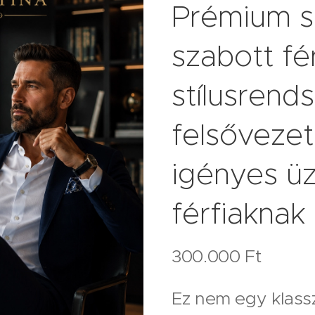
Prémium s
szabott fér
stílusrend
felsőveze
igényes üz
férfiaknak
300.000 Ft
Ez nem egy klass