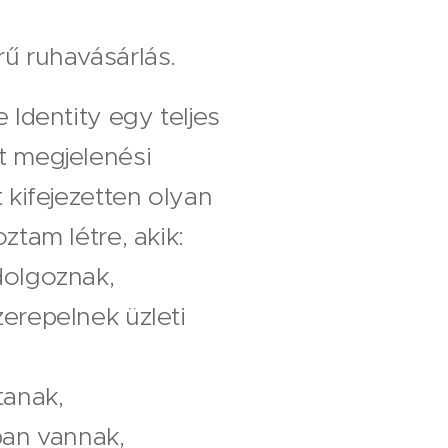
ű ruhavásárlás.
 Identity egy teljes
t megjelenési
 kifejezetten olyan
ztam létre, akik:
dolgoznak,
erepelnek üzleti
tanak,
ban vannak,