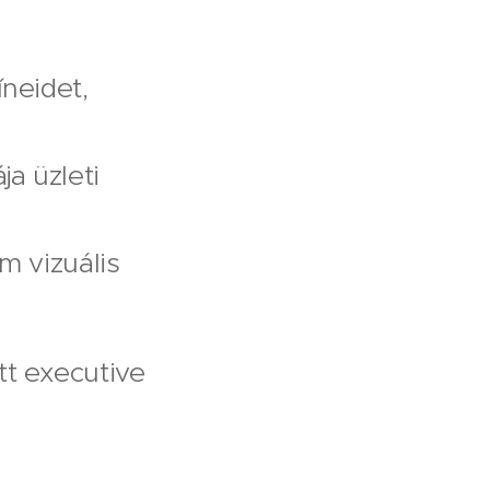
neidet,
a üzleti
m vizuális
tt executive