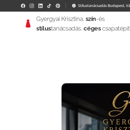
Stílustanácsadás Budapest, V
Gyergyai Krisztina,
szín
-és
stílus
tanácsadás,
céges
csapatépí