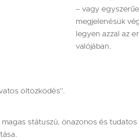
– vagy egyszerűe
megjelenésük vé
legyen azzal az em
valójában.
vatos öltözködés".
s, magas státuszú, önazonos és tudatos
tása.