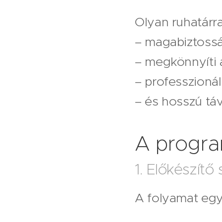
Olyan ruhatárral
– magabiztossá
– megkönnyíti 
– professzionál
– és hosszú tá
A progr
1. Előkészítő
A folyamat egy 