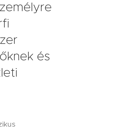
zemélyre
fi
szer
tőknek és
leti
zikus