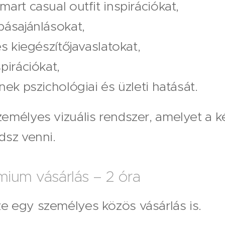
mart casual outfit inspirációkat,
básajánlásokat,
és kiegészítőjavaslatokat,
pirációkat,
nek pszichológiai és üzleti hatását.
zemélyes vizuális rendszer, amelyet a 
dsz venni.
mium vásárlás – 2 óra
e egy személyes közös vásárlás is.