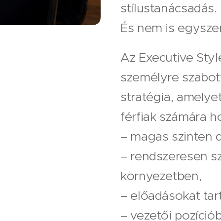
stílustanácsadás.
És nem is egyszer
Az Executive Style
személyre szabot
stratégia, amelyet
férfiak számára ho
– magas szinten 
– rendszeresen sz
környezetben,
– előadásokat tar
– vezetői pozíció