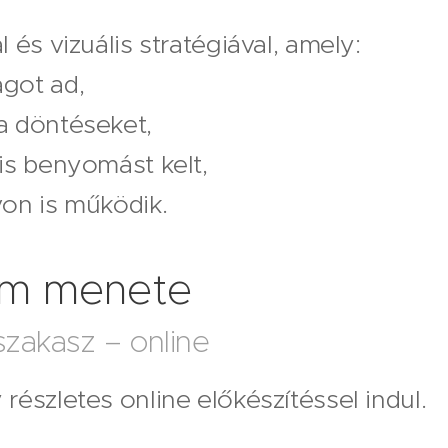
 és vizuális stratégiával, amely:
got ad,
a döntéseket,
is benyomást kelt,
von is működik.
am menete
 szakasz – online
részletes online előkészítéssel indul.