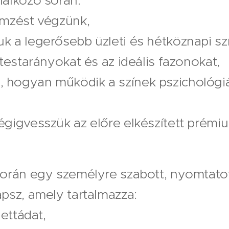
lálkozó során:
emzést végzünk,
k a legerősebb üzleti és hétköznapi szí
 testarányokat és az ideális fazonokat,
hogyan működik a színek pszichológiáj
gigvesszük az előre elkészített prémiu
.
során egy személyre szabott, nyomtato
psz, amely tartalmazza:
lettádat,