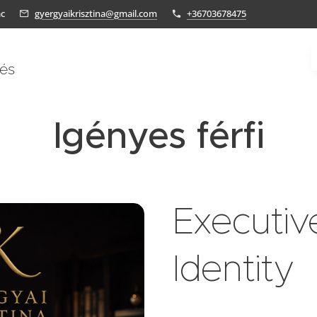
ác
gyergyaikrisztina@gmail.com
+36703678475
tés
Igényes férfi
Executiv
Identity