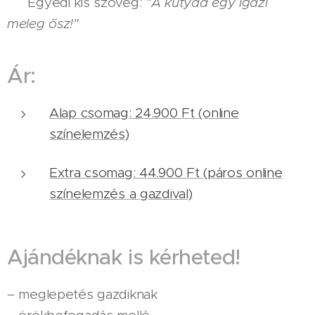
✔️ Egyedi kis szöveg:
"A kutyád egy igazi
meleg ősz!"
Ár:
Alap csomag: 24.900 Ft (online
színelemzés)
Extra csomag: 44.900 Ft (páros online
színelemzés a gazdival)
Ajándéknak is kérheted!
– meglepetés gazdiknak