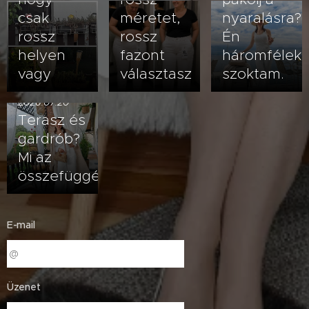
csak
méretet,
nyaralásra?
rossz
rossz
Én
helyen
fazont
háromfélek
vagy
választasz
szoktam.
2026.07.20
Terasz és
gardrób?
Mi az
összefüggés?
E-mail
Üzenet