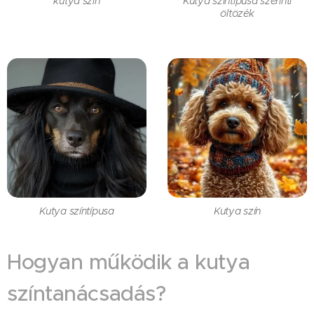
kutya szín
Kutya színtípusa szerinti
öltözék
Kutya színtípusa
Kutya szín
Hogyan működik a kutya
színtanácsadás?