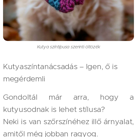
Kutya színtípusa szerinti öltözék
Kutyaszíntanácsadás – Igen, ő is
megérdemli
Gondoltál már arra, hogy a
kutyusodnak is lehet stílusa?
Neki is van szőrszínéhez illő árnyalat,
amitől még jobban ragyog.