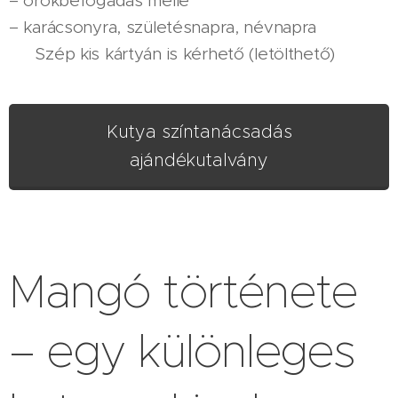
– örökbefogadás mellé
– karácsonyra, születésnapra, névnapra
🎁 Szép kis kártyán is kérhető (letölthető)
Kutya színtanácsadás
ajándékutalvány
Mangó története
– egy különleges