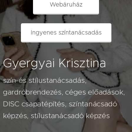
Webáruház
Ingyenes színtanácsadás
Gyergyai Krisztina
szín-és stílustanácsadás,
gardróbrendezés, céges előadások,
2026.07.26
A fehér
2026.08.03
DISC csapatépítés, színtanácsadó
Nem
nadrág
képzés, stílustanácsadó képzés
veled van
kövérít –
2026.07.23
baj- lehet,
vagy
Hogyan
hogy
rossz
pakolj a