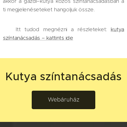
akkor a gazdi–kutya közös színtanácsadásban a
ti megjelenéseteket hangoljuk össze.
👉 Itt tudod megnézni a részleteket:
kutya
színtanácsadás – kattints ide
Kutya színtanácsadás
Webáruház