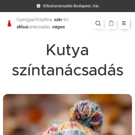
Stílustanácsadás Budapest, Vác
Gyergyai Krisztina,
szín
-és
stílus
tanácsadás,
céges
csapatépítés
Kutya
színtanácsadás