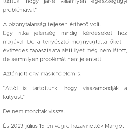
tudtuk, hogy jár-e valamilyen egészségügyi
problémával."
A bizonytalanság teljesen érthető volt.
Egy ritka jelenség mindig kérdéseket hoz
magával. De a tenyésztő megnyugtatta őket –
évtizedes tapasztalata alatt ilyet még nem látott,
de semmilyen problémát nem jelentett.
Aztán jött egy másik félelem is.
"Attól is tartottunk, hogy visszamondják a
kutyust."
De nem mondták vissza.
És 2023. július 15-én végre hazavihették Mangót.