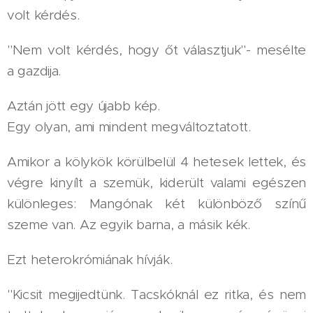
volt kérdés.
"Nem volt kérdés, hogy őt választjuk"- mesélte
a gazdija.
Aztán jött egy újabb kép.
Egy olyan, ami mindent megváltoztatott.
Amikor a kölykök körülbelül 4 hetesek lettek, és
végre kinyílt a szemük, kiderült valami egészen
különleges: Mangónak két különböző színű
szeme van. Az egyik barna, a másik kék.
Ezt heterokrómiának hívják.
"Kicsit megijedtünk. Tacskóknál ez ritka, és nem