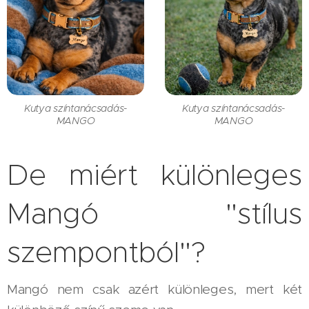
Kutya színtanácsadás-
Kutya színtanácsadás-
MANGO
MANGO
De miért különleges
Mangó "stílus
szempontból"?
Mangó nem csak azért különleges, mert két