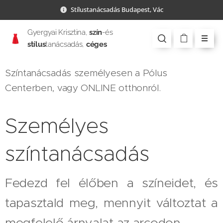
Stílustanácsadás Budapest, Vác
Gyergyai Krisztina,
szín
-és
stílus
tanácsadás,
céges
csapatépítés
Színtanácsadás személyesen a Pólus
Centerben, vagy ONLINE otthonról.
Személyes
színtanácsadás
Fedezd fel élőben a színeidet, és
tapasztald meg, mennyit változtat a
megfelelő árnyalat az arcodon.