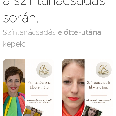
a színtanácsadás
során.
Színtanácsadás
előtte-utána
képek: