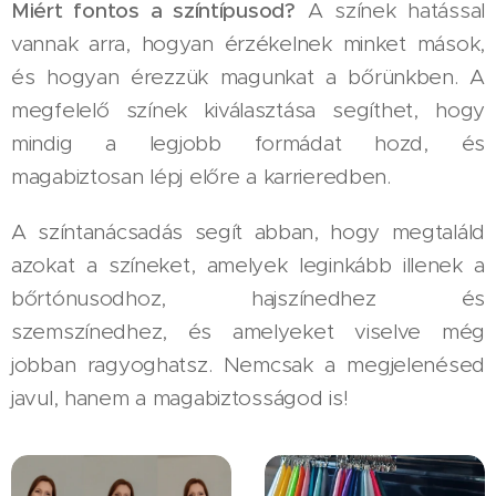
Miért fontos a színtípusod?
A színek hatással
vannak arra, hogyan érzékelnek minket mások,
és hogyan érezzük magunkat a bőrünkben. A
megfelelő színek kiválasztása segíthet, hogy
mindig a legjobb formádat hozd, és
magabiztosan lépj előre a karrieredben.
A színtanácsadás segít abban, hogy megtaláld
azokat a színeket, amelyek leginkább illenek a
bőrtónusodhoz, hajszínedhez és
szemszínedhez, és amelyeket viselve még
jobban ragyoghatsz. Nemcsak a megjelenésed
javul, hanem a magabiztosságod is!