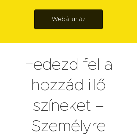
Webáruház
Fedezd fel a
hozzád illő
színeket –
Személyre