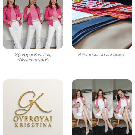
Gyergyai Krisztina,
Színtanácsadás kellékek
stílustanácsadó