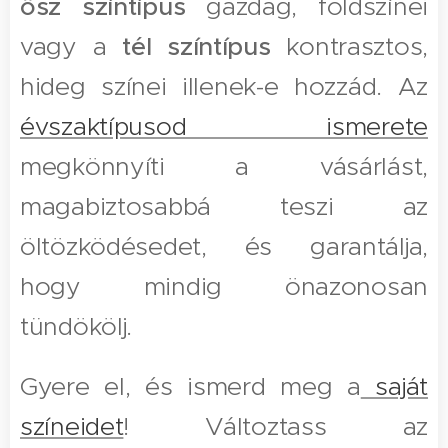
ősz színtípus
gazdag, földszínei
vagy a
tél színtípus
kontrasztos,
hideg színei illenek-e hozzád. Az
évszaktípusod ismerete
megkönnyíti a vásárlást,
magabiztosabbá teszi az
öltözködésedet, és garantálja,
hogy mindig önazonosan
tündökölj.
Gyere el, és ismerd meg a
saját
színeidet
! Változtass az