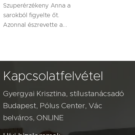
Szuperérzékeny Anna a
sarokból figyelte őt.
Azonnal észrevette a...
Kapcsolatfelvétel
Gyergyai Krisztina, stílustanácsadó
Budapest, Pólus Center, Vác
belváros, ONLINE