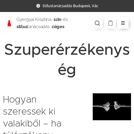
Stílustanácsadás Budapest, Vác
Gyergyai Krisztina,
szín
-és
stílus
tanácsadás,
céges
csapatépítés
Szuperérzékenys
ég
Hogyan
szeressek ki
valakiből – ha