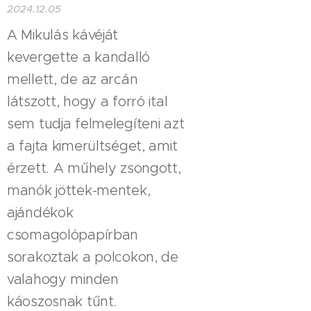
2024.12.05
A Mikulás kávéját
kevergette a kandalló
mellett, de az arcán
látszott, hogy a forró ital
sem tudja felmelegíteni azt
a fajta kimerültséget, amit
érzett. A műhely zsongott,
manók jöttek-mentek,
ajándékok
csomagolópapírban
sorakoztak a polcokon, de
valahogy minden
káoszosnak tűnt.