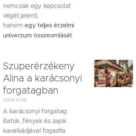
nemcsak egy kapcsolat
végét jelenti,
hanem
egy teljes érzelmi
univerzum összeomlását
.
Szuperérzékeny
Alina a karácsonyi
forgatagban
2024.12.08
A karácsonyi forgatag
illatok, fények és zajok
kavalkádjával fogadta