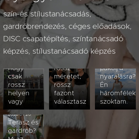
szín-és stílustanácsadás,
gardróbrendezés, céges előadások,
2026.07.26
A fehér
2026.08.03
DISC csapatépítés, színtanácsadó
Nem
nadrág
képzés, stílustanácsadó képzés
veled van
kövérít –
2026.07.23
baj- lehet,
vagy
Hogyan
hogy
rossz
pakolj a
csak
méretet,
nyaralásra?
rossz
rossz
Én
helyen
fazont
háromfélek
vagy
választasz
szoktam.
2026.07.20
Terasz és
gardrób?