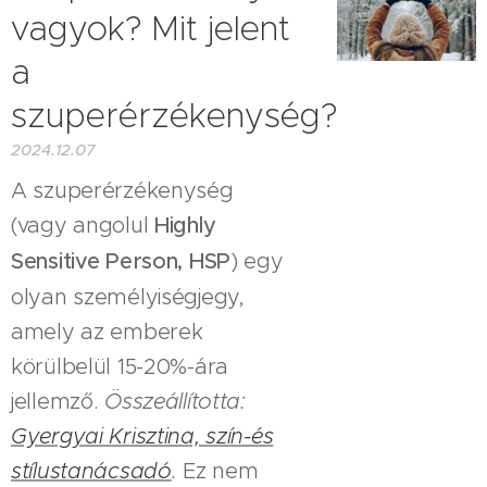
vagyok? Mit jelent
a
szuperérzékenység?
2024.12.07
A szuperérzékenység
(vagy angolul
Highly
Sensitive Person, HSP
) egy
olyan személyiségjegy,
amely az emberek
körülbelül 15-20%-ára
jellemző.
Összeállította:
Gyergyai Krisztina, szín-és
stílustanácsadó
.
Ez nem