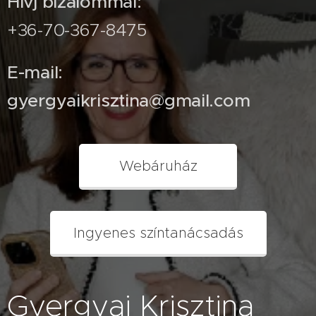
Hívj bizalommal:
+36-70-367-8475
E-mail:
gyergyaikrisztina@gmail.com
Webáruház
Ingyenes színtanácsadás
Gyergyai Krisztina