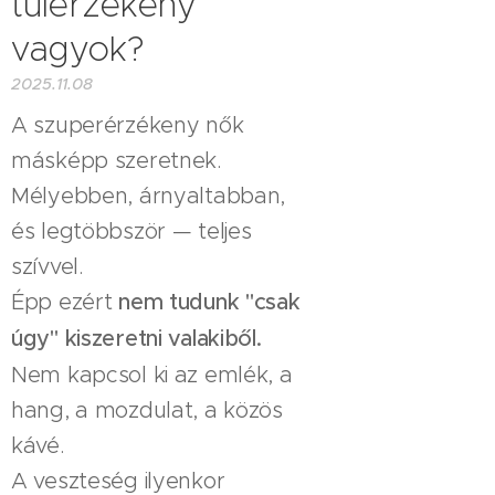
túlérzékeny
vagyok?
2025.11.08
A szuperérzékeny nők
másképp szeretnek.
Mélyebben, árnyaltabban,
és legtöbbször — teljes
szívvel.
Épp ezért
nem tudunk "csak
úgy" kiszeretni valakiből.
Nem kapcsol ki az emlék, a
hang, a mozdulat, a közös
kávé.
A veszteség ilyenkor