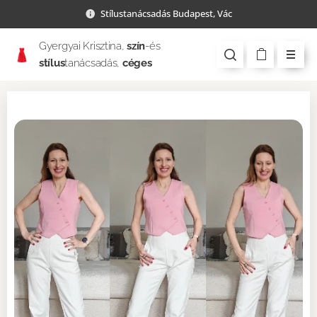
Stílustanácsadás Budapest, Vác
Gyergyai Krisztina,
szín
-és
stílus
tanácsadás,
céges
csapatépítés