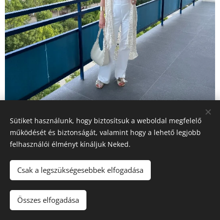
Sütiket használunk, hogy biztosítsuk a weboldal megfelelő
működését és biztonságát, valamint hogy a lehető legjobb
felhasználói élményt kínáljuk Neked.
Gyergyai Krisztina, szín-és stílustanácsadó
Csak a legszükségesebbek elfogadása
Miért válassz engem a stílustanácsadásban?
Összes elfogadása