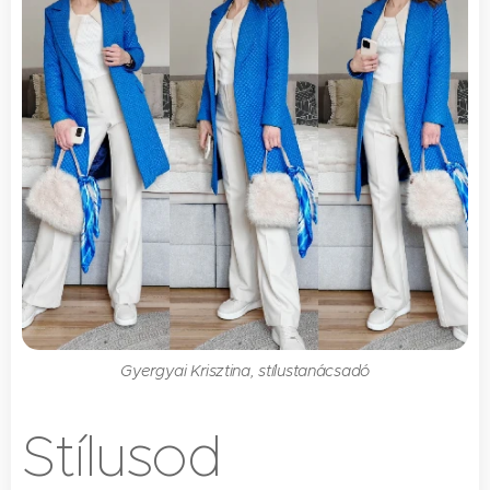
Gyergyai Krisztina, stílustanácsadó
Stílusod