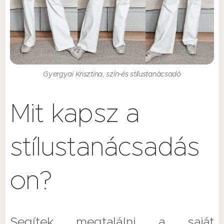
Gyergyai Krisztina, szín-és stílustanácsadó
Mit kapsz a
stílustanácsadás
on?
Segítek megtalálni a saját