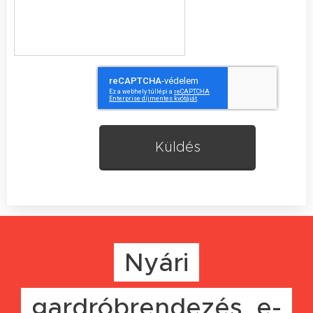
Küldés
Nyári
gardróbrendezés e-