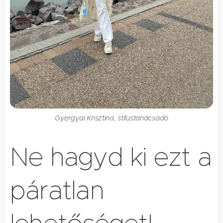
Gyergyai Krisztina, stílustanácsadó
Ne hagyd ki ezt a
páratlan