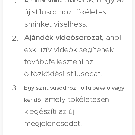
Ajándék sminktanácsadás
új stílusodhoz tökéletes
sminket viselhess.
Ajándék videósorozat,
ahol
exkluzív videók segítenek
továbbfejleszteni az
öltözködési stílusodat.
Egy színtípusodhoz illő fülbevaló vagy
, amely tökéletesen
kendő
kiegészíti az új
megjelenésedet.