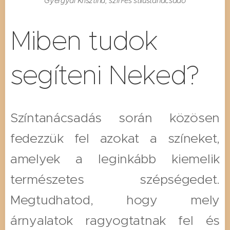
Gyergyai Krisztina, szín-és stílustanácsadó
Miben tudok
segíteni Neked?
Színtanácsadás során közösen
fedezzük fel azokat a színeket,
amelyek a leginkább kiemelik
természetes szépségedet.
Megtudhatod, hogy mely
árnyalatok ragyogtatnak fel és