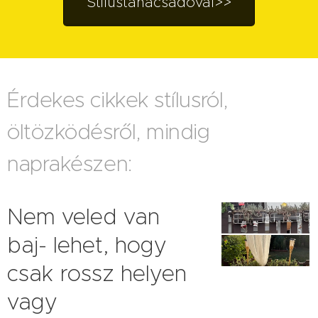
Stílustanácsadóval>>
Érdekes cikkek stílusról,
öltözködésről, mindig
naprakészen:
Nem veled van
baj- lehet, hogy
csak rossz helyen
vagy