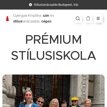
Stílustanácsadás Budapest, Vác
Gyergyai Krisztina,
szín
-és
stílus
tanácsadás,
céges
csapatépítés
PRÉMIUM
STÍLUSISKOLA