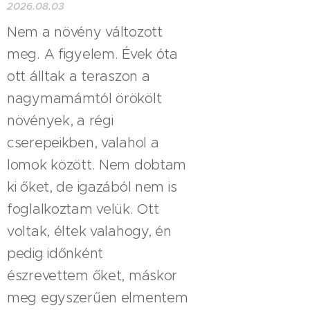
2026.08.03
Nem a növény változott
meg. A figyelem. Évek óta
ott álltak a teraszon a
nagymamámtól örökölt
növények, a régi
cserepeikben, valahol a
lomok között. Nem dobtam
ki őket, de igazából nem is
foglalkoztam velük. Ott
voltak, éltek valahogy, én
pedig időnként
észrevettem őket, máskor
meg egyszerűen elmentem