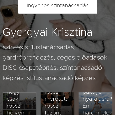
Ingyenes színtanácsadás
Gyergyai Krisztina
szín-és stílustanácsadás,
gardróbrendezés, céges előadások,
2026.07.26
A fehér
2026.08.03
DISC csapatépítés, színtanácsadó
Nem
nadrág
képzés, stílustanácsadó képzés
veled van
kövérít –
2026.07.23
baj- lehet,
vagy
Hogyan
hogy
rossz
pakolj a
csak
méretet,
nyaralásra?
rossz
rossz
Én
helyen
fazont
háromfélek