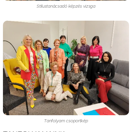
Stílustanácsadó képzés vizsga
Tanfolyam csoportkép