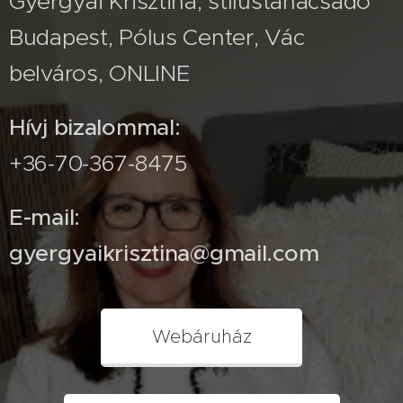
Gyergyai Krisztina, stílustanácsadó
Budapest, Pólus Center, Vác
belváros, ONLINE
Hívj bizalommal:
+36-70-367-8475
E-mail:
gyergyaikrisztina@gmail.com
Webáruház