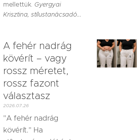
mellettük.
Gyergyai
Krisztina, stílustanácsadó...
A fehér nadrág
kövérít – vagy
rossz méretet,
rossz fazont
választasz
2026.07.26
"A fehér nadrág
kövérít." Ha