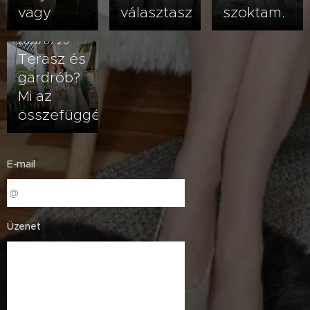
vagy
választasz
szoktam.
2026.07.20
Terasz és
gardrób?
Mi az
összefüggés?
E-mail
Üzenet