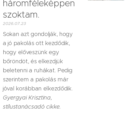
háromféleképpen
szoktam.
2026.07.23
Sokan azt gondolják, hogy
a jó pakolás ott kezdődik,
hogy előveszünk egy
bőröndöt, és elkezdjük
beletenni a ruhákat. Pedig
szerintem a pakolás már
jóval korábban elkezdődik.
Gyergyai Krisztina,
stílustanácsadó cikke.