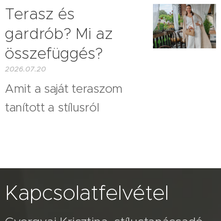
Terasz és
gardrób? Mi az
összefüggés?
2026.07.20
Amit a saját teraszom
tanított a stílusról
Kapcsolatfelvétel