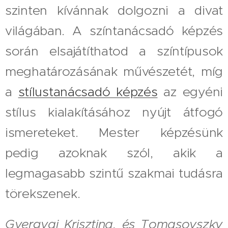
szinten kívánnak dolgozni a divat
világában. A színtanácsadó képzés
során elsajátíthatod a színtípusok
meghatározásának művészetét, míg
a
stílustanácsadó képzés
az egyéni
stílus kialakításához nyújt átfogó
ismereteket. Mester képzésünk
pedig azoknak szól, akik a
legmagasabb szintű szakmai tudásra
törekszenek.
Gyergyai Krisztina, és Tomasovszky