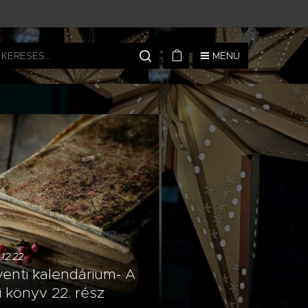
MENÜ
12.22
enti kalendárium- A
i könyv 22. rész