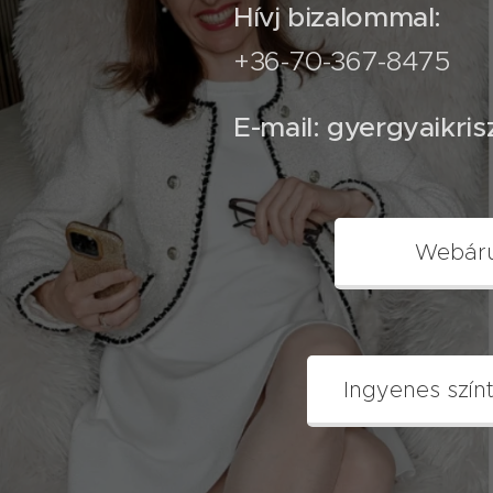
Hívj bizalommal:
+36-70-367-8475
E-mail: gyergyaikri
Webár
Ingyenes szín