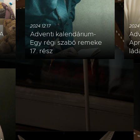
2024.12.17
2024.
 A
Adventi kalendárium-
Adv
Egy régi szabó remeke
Apr
17. rész
lád