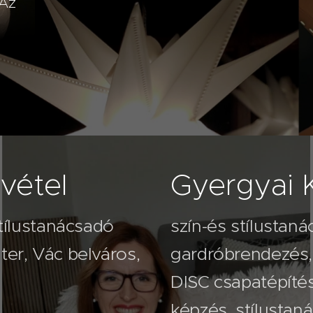
 Az
vétel
Gyergyai K
stílustanácsadó
szín-és stílustaná
er, Vác belváros,
gardróbrendezés,
2026.08.03
2026
Nem
A 
DISC csapatépíté
veled
na
képzés, stílustan