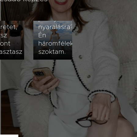
érít –
2026.07.23
gy
Hogyan
ssz
pakolj a
retet,
nyaralásra?
ssz
Én
zont
háromféleképpen
asztasz
szoktam.