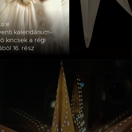
12.16
enti kalendárium-
ó kincsek a régi
ából 16. rész