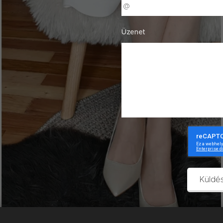
Üzenet
Küldé