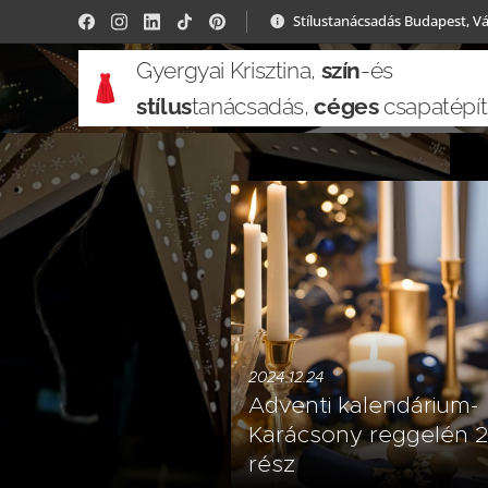
Stílustanácsadás Budapest, V
Gyergyai Krisztina,
szín
-és
stílus
tanácsadás,
céges
csapatépí
2024.12.24
Adventi kalendárium-
Karácsony reggelén 2
rész