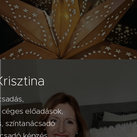
risztina
csadás,
 céges előadások,
.07.26
fehér
s, színtanácsadó
drág
ácsadó képzés