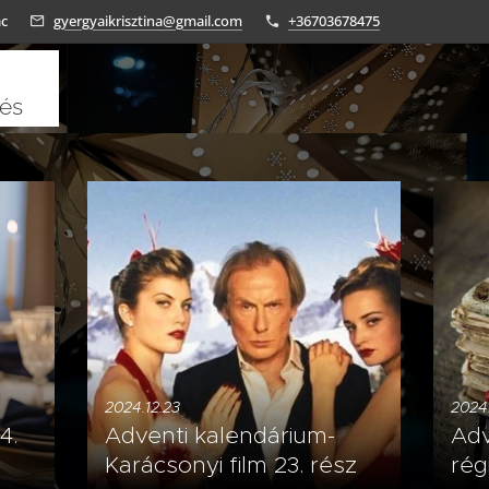
ác
gyergyaikrisztina@gmail.com
+36703678475
tés
2024.12.23
2024.
4.
Adventi kalendárium-
Adv
Karácsonyi film 23. rész
rég