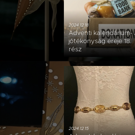
2024.12.18
Adventi kalendárium-
jótékonyság ereje 18.
rész
2024.12.15