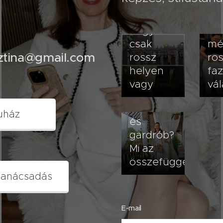
van baj-
köv
lehet,
va
hogy
ro
csak
mé
sztina@gmail.com
rossz
ro
helyen
fa
vagy
vál
2026.07.20
Terasz
uház
és
gardrób?
Mi az
összefüggés?
tanácsadás
E-mail