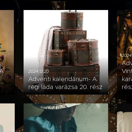
2024.
Adv
 A
Vin
2024.12.20
.
Adventi kalendárium- A
kar
régi láda varázsa 20. rész
rés