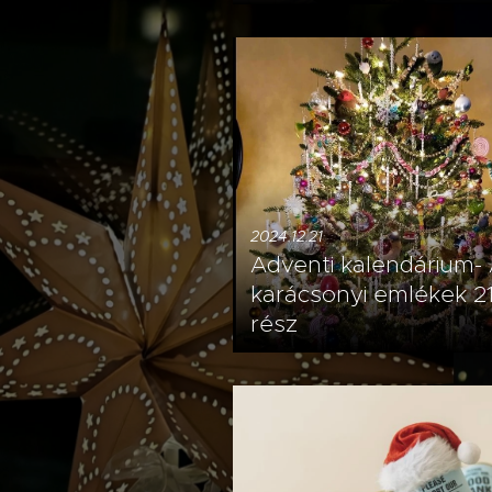
2024.12.21
Adventi kalendárium-
karácsonyi emlékek 21
rész