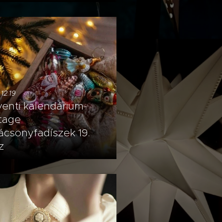
12.19
enti kalendárium-
tage
ácsonyfadíszek 19.
z