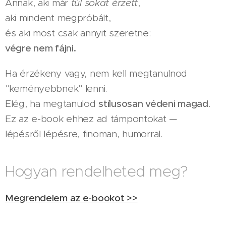
Annak, aki már
túl sokat érzett
,
aki mindent megpróbált,
és aki most csak annyit szeretne:
végre nem fájni.
Ha érzékeny vagy, nem kell megtanulnod
"keményebbnek" lenni.
Elég, ha megtanulod
stílusosan védeni magad
.
Ez az e-book ehhez ad támpontokat —
lépésről lépésre, finoman, humorral.
Hogyan rendelheted meg?
Megrendelem az e-bookot >>