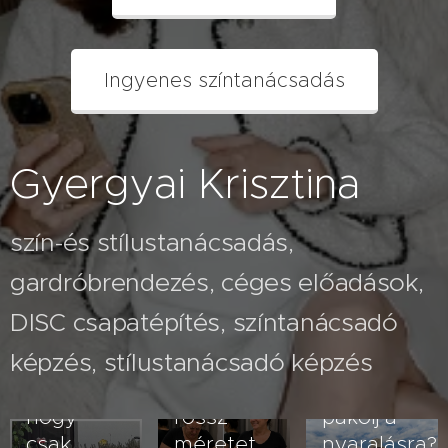
Ingyenes színtanácsadás
Gyergyai Krisztina
szín-és stílustanácsadás,
gardróbrendezés, céges előadások,
2026.07.26
A fehér
2026.08.03
DISC csapatépítés, színtanácsadó
Nem
nadrág
képzés, stílustanácsadó képzés
veled van
kövérít –
2026.07.23
baj- lehet,
vagy
Hogyan
hogy
rossz
pakolj a
csak
méretet,
nyaralásra?