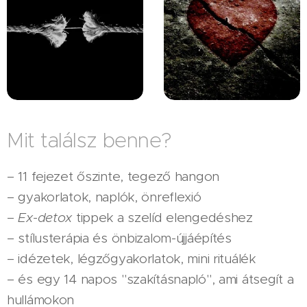
Mit találsz benne?
– 11 fejezet őszinte, tegező hangon
– gyakorlatok, naplók, önreflexió
–
Ex-detox
tippek a szelíd elengedéshez
– stílusterápia és önbizalom-újjáépítés
– idézetek, légzőgyakorlatok, mini rituálék
– és egy 14 napos "szakításnapló", ami átsegít a
hullámokon