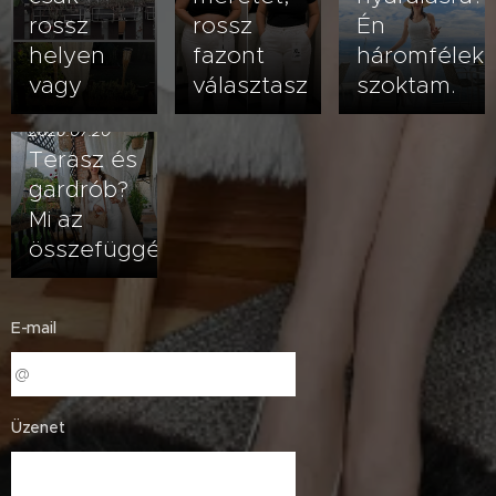
rossz
rossz
Én
helyen
fazont
háromfélek
vagy
választasz
szoktam.
2026.07.20
Terasz és
gardrób?
Mi az
összefüggés?
E-mail
Üzenet