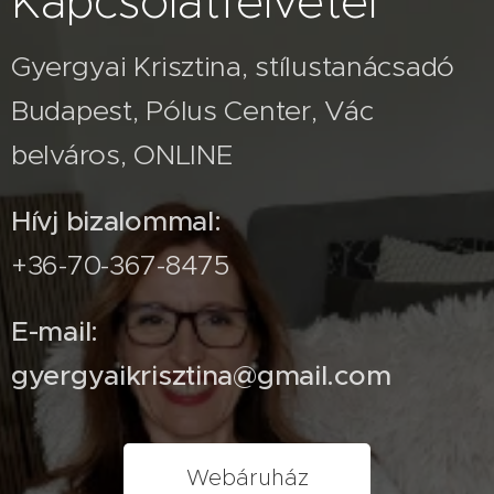
Kapcsolatfelvétel
Gyergyai Krisztina, stílustanácsadó
Budapest, Pólus Center, Vác
belváros, ONLINE
Hívj bizalommal:
+36-70-367-8475
E-mail:
gyergyaikrisztina@gmail.com
Webáruház