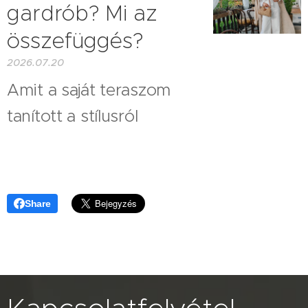
gardrób? Mi az
összefüggés?
2026.07.20
Amit a saját teraszom
tanított a stílusról
Share