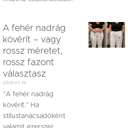
A fehér nadrág
kövérít – vagy
rossz méretet,
rossz fazont
választasz
2026.07.26
"A fehér nadrág
kövérít." Ha
stílustanácsadóként
valamit ezerszer