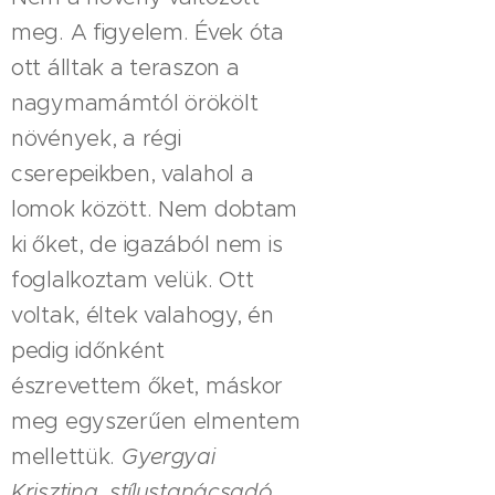
meg. A figyelem. Évek óta
ott álltak a teraszon a
nagymamámtól örökölt
növények, a régi
cserepeikben, valahol a
lomok között. Nem dobtam
ki őket, de igazából nem is
foglalkoztam velük. Ott
voltak, éltek valahogy, én
pedig időnként
észrevettem őket, máskor
meg egyszerűen elmentem
mellettük.
Gyergyai
Krisztina, stílustanácsadó...