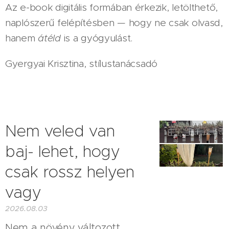
Az e-book digitális formában érkezik, letölthető,
naplószerű felépítésben — hogy ne csak olvasd,
hanem
átéld
is a gyógyulást.
Gyergyai Krisztina, stílustanácsadó
Nem veled van
baj- lehet, hogy
csak rossz helyen
vagy
2026.08.03
Nem a növény változott