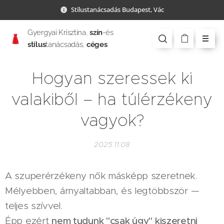
Stílustanácsadás Budapest, Vác
Gyergyai Krisztina,
szín
-és
stílus
tanácsadás,
céges
csapatépítés
Hogyan szeressek ki
valakiből – ha túlérzékeny
vagyok?
2025.11.08
A szuperérzékeny nők másképp szeretnek.
Mélyebben, árnyaltabban, és legtöbbször —
teljes szívvel.
Épp ezért
nem tudunk "csak úgy" kiszeretni