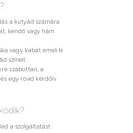
?
nlás a kutyád számára
zat, kendő vagy hám
ska vagy kabát emeli ki
ád színeit
re szabottan, a
és egy rövid kérdőív
ködik?
ed a szolgáltatást