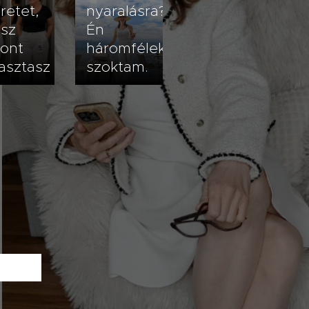
retet,
nyaralásra?
ssz
Én
zont
háromféleképpen
asztasz
szoktam.