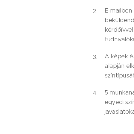
E-mailben
beküldend
kérdőívvel
tudnivalók
A képek és
alapján el
színtípusáh
5 munkana
egyedi szí
javaslatok