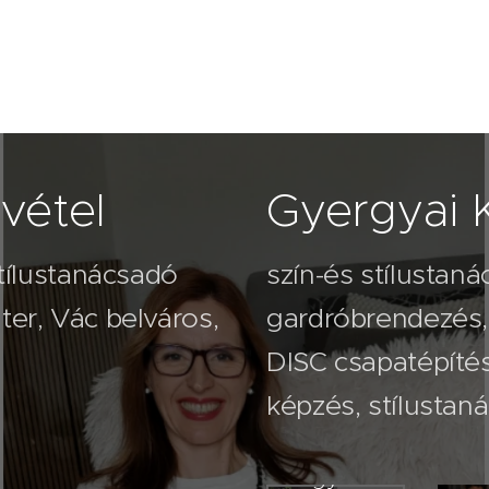
vétel
Gyergyai K
stílustanácsadó
szín-és stílustaná
er, Vác belváros,
gardróbrendezés,
2026.08.03
2026
Nem
A 
DISC csapatépíté
veled
na
képzés, stílustan
van baj-
köv
lehet,
va
hogy
ro