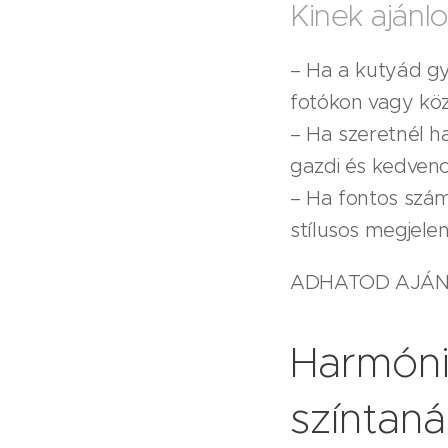
Kinek ajánl
– Ha a kutyád g
fotókon vagy kö
– Ha szeretnél h
gazdi és kedvenc
– Ha fontos szám
stílusos megjele
ADHATOD AJÁND
Harmóni
színtan