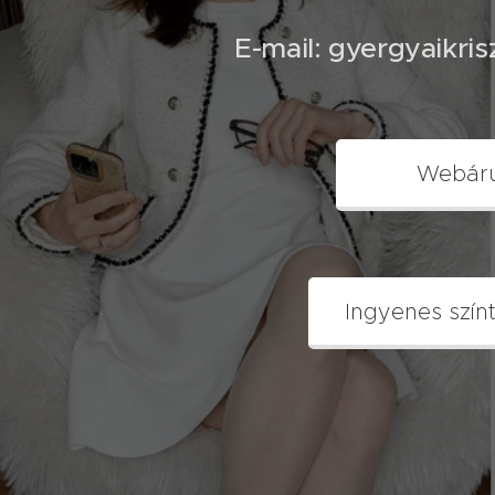
E-mail: gyergyaikri
Webár
Ingyenes szín