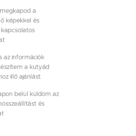
 megkapod a
ő képekkel és
 kapcsolatos
at
 az információk
készítem a kutyád
oz illő ajánlást
pon belül küldöm az
nösszeállítást és
at