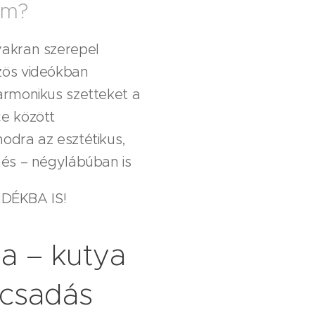
om?
yakran szerepel
zös videókban
armonikus szetteket a
e között
odra az esztétikus,
nés – négylábúban is
ÉKBA IS!
a – kutya
ácsadás