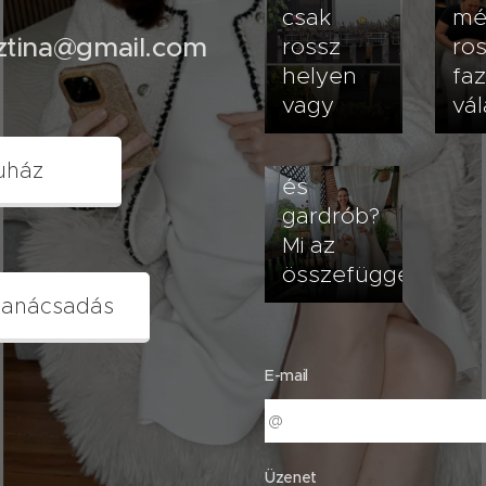
csak
mé
sztina@gmail.com
rossz
ro
helyen
fa
vagy
vál
2026.07.20
Terasz
uház
és
gardrób?
Mi az
összefüggés?
tanácsadás
E-mail
Üzenet