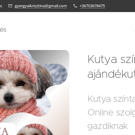
ác
gyergyaikrisztina@gmail.com
+36703678475
tés
Kutya sz
ajándéku
Kutya színt
Online szolg
gazdiknak