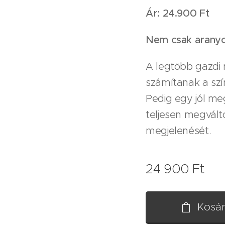
Ár: 24.900 Ft
Nem csak aranyo
A legtöbb gazdi n
számítanak a szí
Pedig egy jól me
teljesen megvált
megjelenését.
24 900
Ft
Kosá