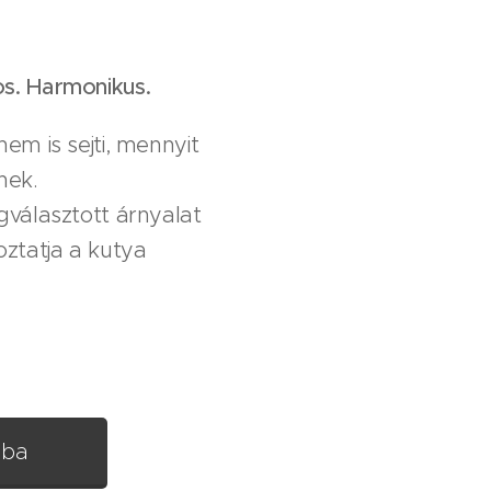
s. Harmonikus.
em is sejti, mennyit
nek.
gválasztott árnyalat
oztatja a kutya
rba