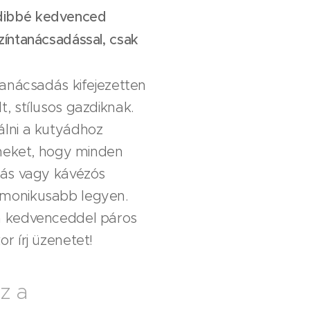
ibbé kedvenced
zíntanácsadással, csak
tanácsadás kifejezetten
, stílusos gazdiknak.
álni a kutyádhoz
zíneket, hogy minden
zás vagy kávézós
monikusabb legyen.
a kedvenceddel páros
r írj üzenetet!
z a