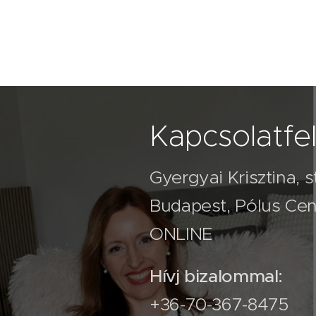
Kapcsolatfel
Gyergyai Krisztina, 
Budapest, Pólus Cent
ONLINE
Hívj bizalommal:
+36-70-367-8475