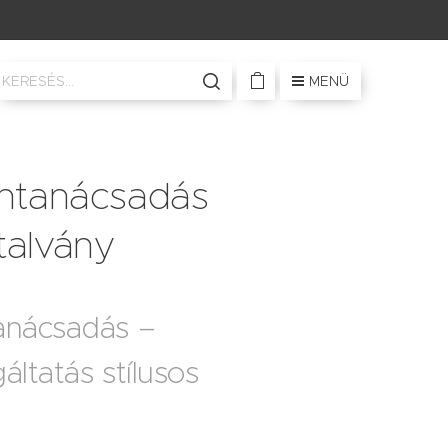
MENÜ
íntanácsadás
talvány
anácsadás –
áltatás stílusos