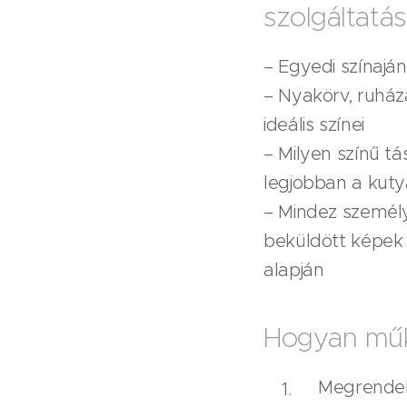
szolgáltatás
– Egyedi színajá
– Nyakörv, ruhá
ideális színei
– Milyen színű tá
legjobban a kuty
– Mindez személy
beküldött képek 
alapján
Hogyan mű
Megrendel