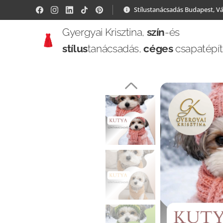
Stílustanácsadás Budapest, V
Gyergyai Krisztina,
szín
-és
stílus
tanácsadás,
céges
csapatépí