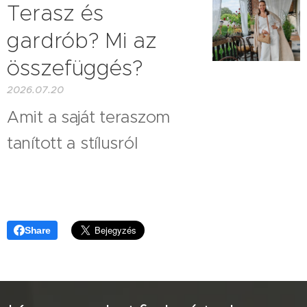
Terasz és
gardrób? Mi az
összefüggés?
2026.07.20
Amit a saját teraszom
tanított a stílusról
Share