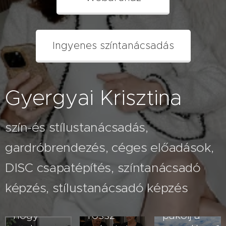
Ingyenes színtanácsadás
Gyergyai Krisztina
szín-és stílustanácsadás,
gardróbrendezés, céges előadások,
2026.07.26
A fehér
2026.08.03
DISC csapatépítés, színtanácsadó
Nem
nadrág
képzés, stílustanácsadó képzés
veled van
kövérít –
2026.07.23
baj- lehet,
vagy
Hogyan
hogy
rossz
pakolj a