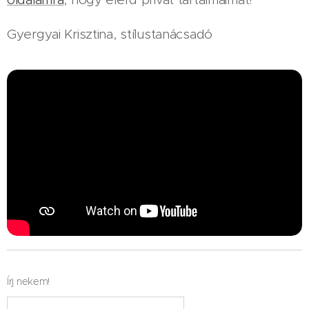
Gyergyai Krisztina, stílustanácsadó
Írj nekem!