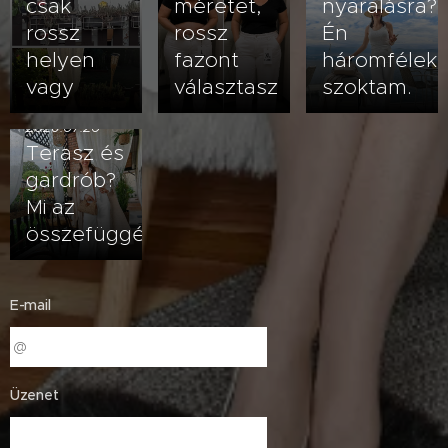
csak
méretet,
nyaralásra?
rossz
rossz
Én
helyen
fazont
háromfélek
vagy
választasz
szoktam.
2026.07.20
Terasz és
gardrób?
Mi az
összefüggés?
E-mail
Üzenet