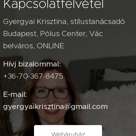
Kapcsolatfelvétel
Gyergyai Krisztina, stílustanácsadó
Budapest, Pólus Center, Vác
belváros, ONLINE
Hívj bizalommal:
+36-70-367-8475
E-mail:
gyergyaikrisztina@gmail.com
Webáruház