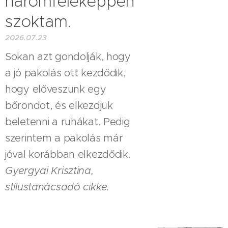
háromféleképpen
szoktam.
2026.07.23
Sokan azt gondolják, hogy
a jó pakolás ott kezdődik,
hogy előveszünk egy
bőröndöt, és elkezdjük
beletenni a ruhákat. Pedig
szerintem a pakolás már
jóval korábban elkezdődik.
Gyergyai Krisztina,
stílustanácsadó cikke.