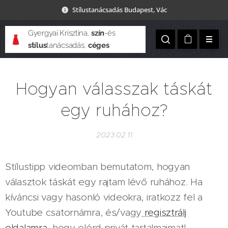
Stílustanácsadás Budapest, Vác
Gyergyai Krisztina,
szín
-és
stílus
tanácsadás,
céges
csapatépítés
Hogyan válasszak táskát
egy ruhához?
2023.02.11
Stílustipp videomban bemutatom, hogyan
választok táskát egy rajtam lévő ruhához. Ha
kíváncsi vagy hasonló videokra, iratkozz fel a
Youtube csatornámra, és/vagy
regisztrálj
oldalamra
, hogy elérd privát tartalmaimat!