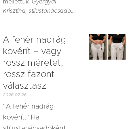
mellettük.
Gyergyai
Krisztina, stílustanácsadó...
A fehér nadrág
kövérít – vagy
rossz méretet,
rossz fazont
választasz
2026.07.26
"A fehér nadrág
kövérít." Ha
stílustanácsadóként