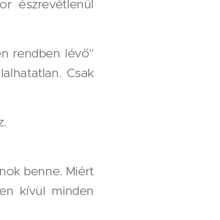
r észrevétlenül
en rendben lévő"
alhatatlan. Csak
z.
anok benne. Miért
en kívül minden