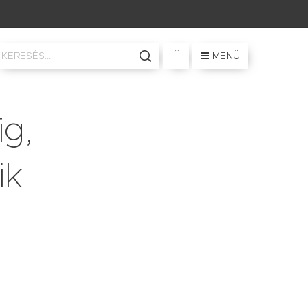
MENÜ
ig,
ik