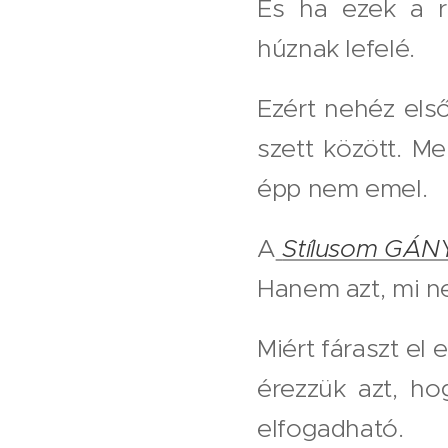
És ha ezek a r
húznak lefelé.
Ezért nehéz els
szett között. M
épp nem emel.
A
Stílusom GÁN
Hanem azt, mi n
Miért fáraszt el
érezzük azt, h
elfogadható.