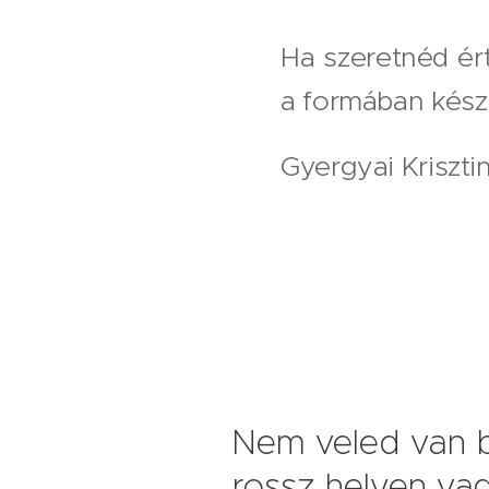
Ha szeretnéd ért
a formában kész
Gyergyai Kriszti
Nem veled van b
rossz helyen va