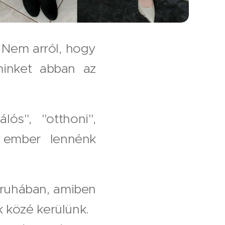
. Nem arról, hogy
minket abban az
ós", "otthoni",
z ember lennénk
 ruhában, amiben
 közé kerülünk.