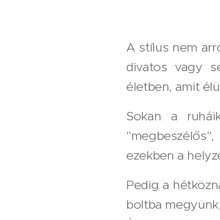
A stílus nem arr
divatos vagy s
életben, amit élü
Sokan a ruháik
"megbeszélős",
ezekben a helyz
Pedig a hétközn
boltba megyünk,