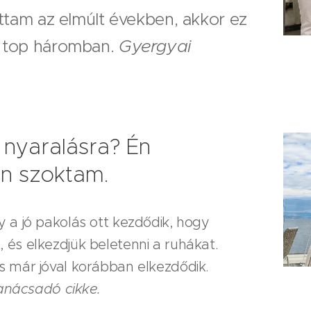
ottam az elmúlt években, akkor ez
Gyergyai
a top háromban.
 nyaralásra? Én
n szoktam.
 a jó pakolás ott kezdődik, hogy
 és elkezdjük beletenni a ruhákat.
s már jóval korábban elkezdődik.
tanácsadó cikke.