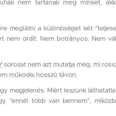
uhák nem tartanak meg minket, akko
őre meglátni a különbséget két "teljes
ert nem ordít. Nem botrányos. Nem váll
Y
sorozat nem azt mutatja meg, mi ross
em működik hosszú távon.
 egy megjelenés. Miért leszünk láthatatl
ogy "ennél több van bennem", miközb