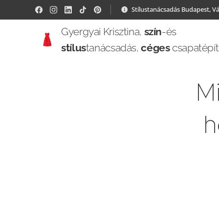
Stílustanácsadás Budapest, V
Gyergyai Krisztina,
szín
-és
stílus
tanácsadás,
céges
csapatépí
Mi
h