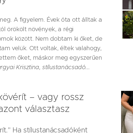
eg. A figyelem. Évek óta ott álltak a
 örökölt növények, a régi
lomok között. Nem dobtam ki őket, de
tam velük. Ott voltak, éltek valahogy,
vettem őket, máskor meg egyszerűen
rgyai Krisztina, stílustanácsadó...
kövérít – vagy rossz
azont választasz
ít." Ha stílustanácsadóként