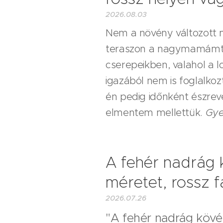
2026.08.03
Nem a növény változott m
teraszon a nagymamámtól
cserepeikben, valahol a 
igazából nem is foglalkoz
én pedig időnként észre
elmentem mellettük.
Gye
A fehér nadrág 
méretet, rossz f
2026.07.26
"A fehér nadrág kövér