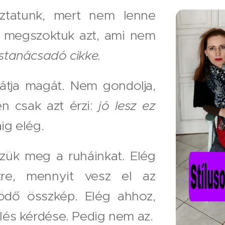
ztatunk, mert nem lenne
t megszoktuk azt, ami nem
lustanácsadó cikke.
tja magát. Nem gondolja,
en csak azt érzi:
jó lesz ez
ig elég.
zük meg a ruháinkat. Elég
re, mennyit vesz el az
ödő összkép. Elég ahhoz,
zlés kérdése. Pedig nem az.