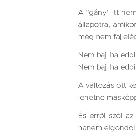
A "gány" itt ne
állapotra, ami
még nem fáj elé
Nem baj, ha eddi
Nem baj, ha eddig
A változás ott k
lehetne másképp i
És erről szól az
hanem elgondolk