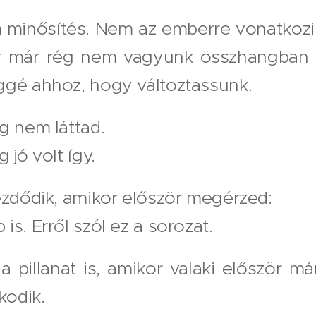
m minősítés. Nem az emberre vonatkozi
kor már rég nem vagyunk összhangban 
ggé ahhoz, hogy változtassunk.
g nem láttad.
 jó volt így.
ezdődik, amikor először megérzed:
s. Erről szól ez a sorozat.
 a pillanat is, amikor valaki először má
odik.