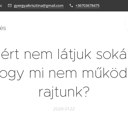
ác
gyergyaikrisztina@gmail.com
+36703678475
tés
ért nem látjuk soká
ogy mi nem működ
rajtunk?
2026.01.22