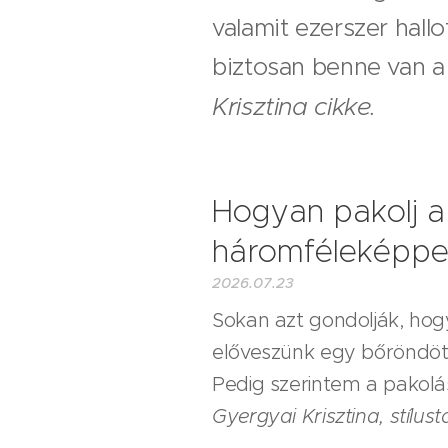
valamit ezerszer hall
biztosan benne van 
Krisztina cikke.
Hogyan pakolj a
háromféleképpe
2026.07.23
Sokan azt gondolják, hogy
előveszünk egy bőröndöt,
Pedig szerintem a pakolá
Gyergyai Krisztina, stílus