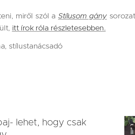
eni, miről szól a
Stílusom gány
sorozat
ült,
itt írok róla részletesebben.
na, stílustanácsadó
aj- lehet, hogy csak
gy