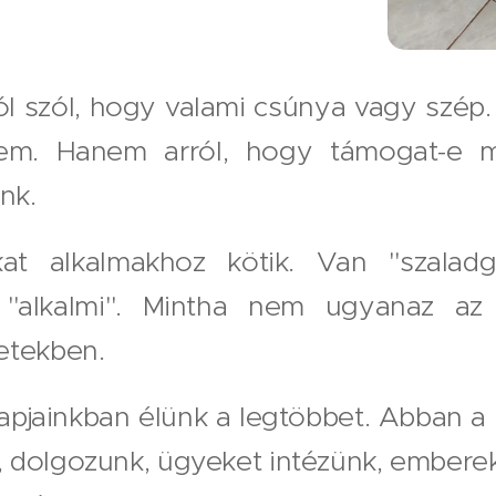
ól szól, hogy valami csúnya vagy szép
em. Hanem arról, hogy támogat-e 
nk.
at alkalmakhoz kötik. Van "szaladgál
 "alkalmi". Mintha nem ugyanaz a
etekben.
apjainkban élünk a legtöbbet. Abban a
 dolgozunk, ügyeket intézünk, emberek