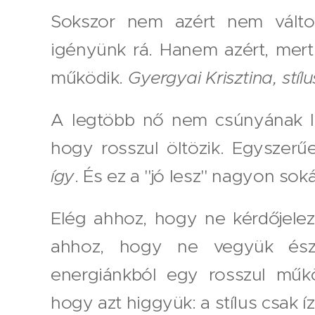
Sokszor nem azért nem válto
igényünk rá. Hanem azért, mer
működik.
Gyergyai Krisztina, stí
A legtöbb nő nem csúnyának lá
hogy rosszul öltözik. Egyszerű
így
. És ez a "jó lesz" nagyon soká
Elég ahhoz, hogy ne kérdőjelez
ahhoz, hogy ne vegyük ész
energiánkból egy rosszul műk
hogy azt higgyük: a stílus csak í