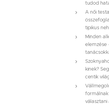
tudod hatá
A női test
összefogla
tipikus ne
Minden alk
elemzése –
tanácsokka
Szoknyahos
kinek? Seg
centik vil
Vállmegol
formálnak
választani