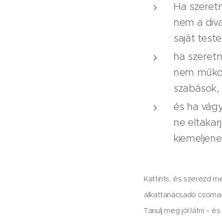
Ha szeretné
nem a diva
saját teste
ha szeretn
nem műkö
szabások,
és ha vágy
ne eltaka
kiemeljen
Kattints, és szerezd m
alkattanácsadó csoma
Tanulj meg jól látni – 