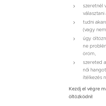
szeretnél
választani
tudni akar
(vagy nem 
úgy öltözn
ne problé
öröm,
szereted a
női hangot
ítélkezés n
Kezdj el végre 
öltözködni!