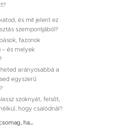
zt?
katod, és mit jelent ez
asztás szempontjából?
abások, fazonok
i – és melyek
?
heted arányosabbá a
sed egyszerű
?
assz szoknyát, felsőt,
nélkül, hogy csalódnál?
 csomag, ha…