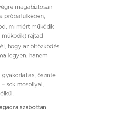
 végre magabiztosan
 a próbafülkében,
od, mi miért működik
működik) rajtad,
él, hogy az öltözködés
ma legyen, hanem
 gyakorlatias, őszinte
 – sok mosollyal,
élkül.
magadra szabottan