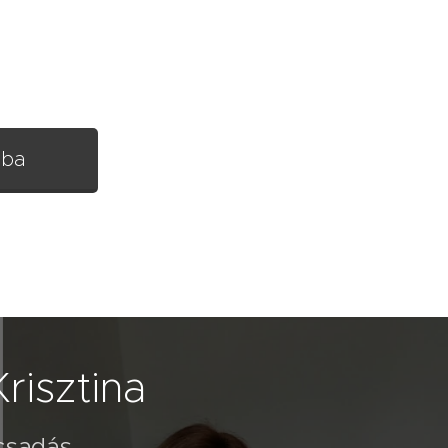
rba
risztina
csadás,