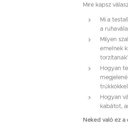
Mire kapsz válas
Mi a testal
a ruhavál
Milyen sz
emelnek k
torzítanak
Hogyan te
megjelené
trükkökkel
Hogyan vál
kabátot, a
Neked való ez a