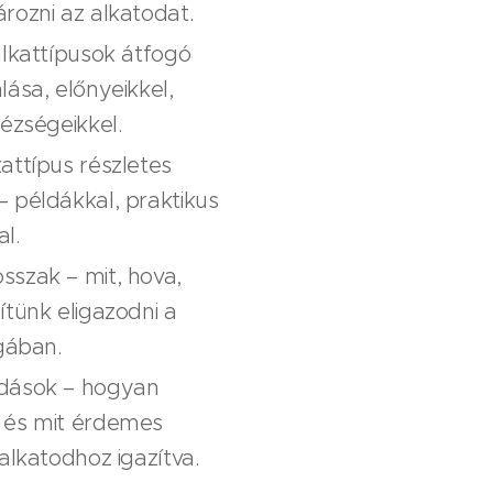
rozni az alkatodat.
alkattípusok átfogó
lása, előnyeikkel,
hézségeikkel.
attípus részletes
 példákkal, praktikus
l.
szak – mit, hova,
ítünk eligazodni a
ágában.
dások – hogyan
 és mit érdemes
 alkatodhoz igazítva.