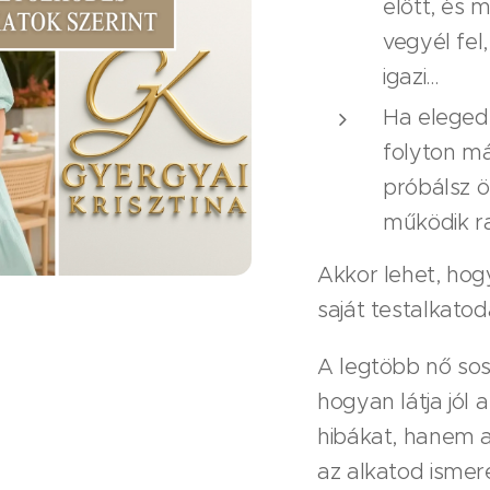
előtt, és 
vegyél fe
igazi…
Ha eleged
folyton má
próbálsz ö
működik ra
Akkor lehet, ho
saját testalkatod
A legtöbb nő so
hogyan látja jól 
hibákat, hanem a
az alkatod ismer