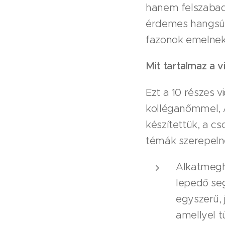
hanem felszabad
érdemes hangsúl
fazonok emelnek 
Mit tartalmaz a 
Ezt a 10 részes 
kolléganőmmel, 
készítettük, a c
témák szerepeln
Alkatmegh
lepedő se
egyszerű, 
amellyel t