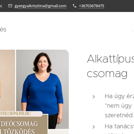
ác
gyergyaikrisztina@gmail.com
+36703678475
tés
Alkattípu
csomag
Ha úgy érz
"nem úgy á
szeretnéd
Ha tanácst