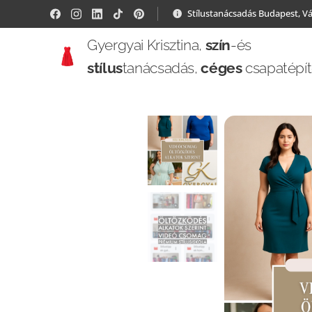
Stílustanácsadás Budapest, V
Gyergyai Krisztina,
szín
-és
stílus
tanácsadás,
céges
csapatépí