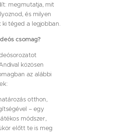
ít: megmutatja, mit
yoznod, és milyen
ki téged a legjobban.
videós csomag?
videósorozatot
Andival közösen
somagban az alábbi
ek:
atározás otthon,
gítségével – egy
játékos módszer,
ükör előtt te is meg