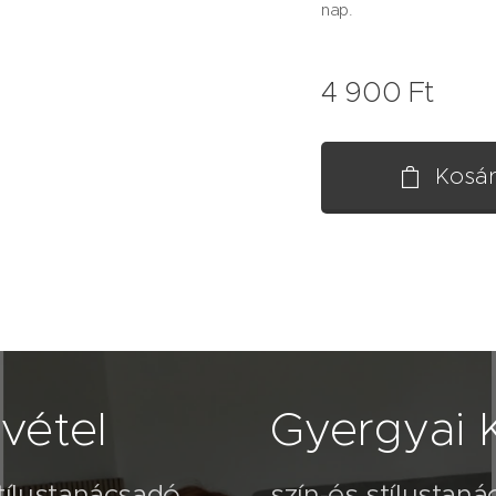
nap.
4 900
Ft
Kosá
vétel
Gyergyai K
stílustanácsadó
szín-és stílustaná