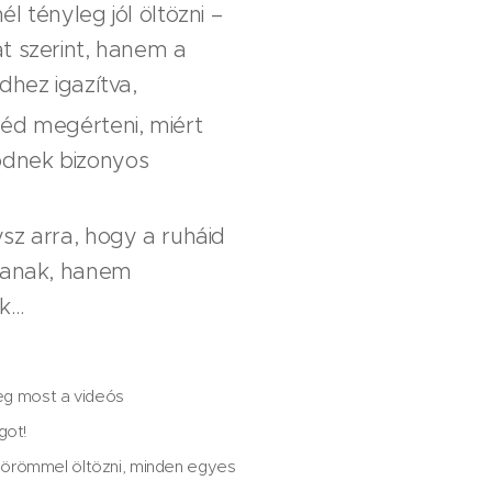
l tényleg jól öltözni –
t szerint, hanem a
dhez igazítva,
éd megérteni, miért
dnek bizonyos
sz arra, hogy a ruháid
rjanak, hanem
ek…
eg most a videós
got!
és örömmel öltözni, minden egyes