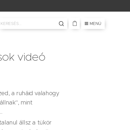
MENÜ
sok videó
ed, a ruháid valahogy
llnak", mint
…
alanul állsz a tükör