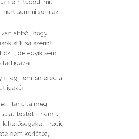
már nem tudod, mit
l, mert semmi sem az
 van abból, hogy
sok stílusa szerint
ltözni, de egyik sem
jtad igazán...
gy még nem ismered a
at igazán.
sem tanulta meg,
a saját testét – nem a
 lehetőségeket. Pedig
ete nem korlátoz,