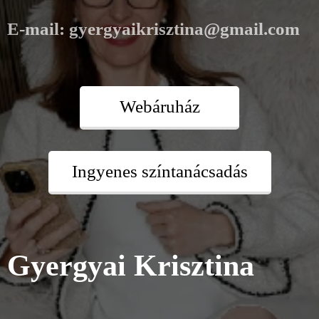
E-mail: gyergyaikrisztina@gmail.com
Webáruház
Ingyenes színtanácsadás
2026.07.26
A
2026.08.03
Nem
fehér
Gyergyai Krisztina
veled
nadrág
van
kövérít
2026.07.23