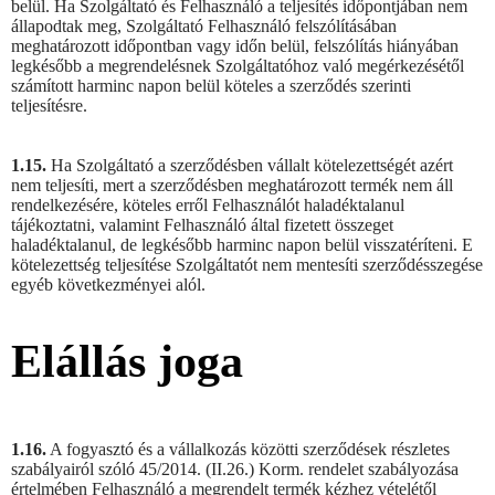
belül. Ha Szolgáltató és Felhasználó a teljesítés időpontjában nem
állapodtak meg, Szolgáltató Felhasználó felszólításában
meghatározott időpontban vagy időn belül, felszólítás hiányában
legkésőbb a megrendelésnek Szolgáltatóhoz való megérkezésétől
számított harminc napon belül köteles a szerződés szerinti
teljesítésre.
1.15.
Ha Szolgáltató a szerződésben vállalt kötelezettségét azért
nem teljesíti, mert a szerződésben meghatározott termék nem áll
rendelkezésére, köteles erről Felhasználót haladéktalanul
tájékoztatni, valamint Felhasználó által fizetett összeget
haladéktalanul, de legkésőbb harminc napon belül visszatéríteni. E
kötelezettség teljesítése Szolgáltatót nem mentesíti szerződésszegése
egyéb következményei alól.
Elállás joga
1.16.
A fogyasztó és a vállalkozás közötti szerződések részletes
szabályairól szóló 45/2014. (II.26.) Korm. rendelet szabályozása
értelmében Felhasználó a megrendelt termék kézhez vételétől