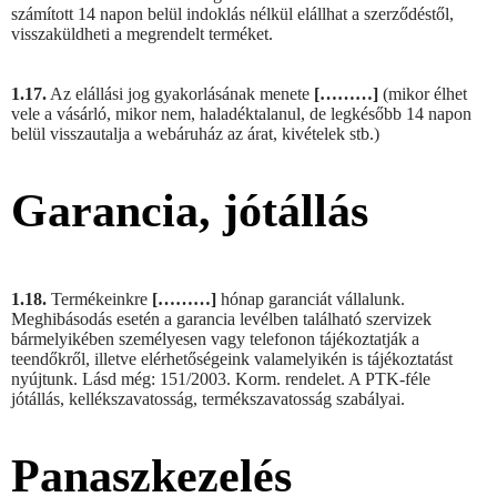
számított 14 napon belül indoklás nélkül elállhat a szerződéstől,
visszaküldheti a megrendelt terméket.
1.17.
Az elállási jog gyakorlásának menete
[………]
(mikor élhet
vele a vásárló, mikor nem, haladéktalanul, de legkésőbb 14 napon
belül visszautalja a webáruház az árat, kivételek stb.)
Garancia, jótállás
1.18.
Termékeinkre
[………]
hónap garanciát vállalunk.
Meghibásodás esetén a garancia levélben található szervizek
bármelyikében személyesen vagy telefonon tájékoztatják a
teendőkről, illetve elérhetőségeink valamelyikén is tájékoztatást
nyújtunk. Lásd még: 151/2003. Korm. rendelet. A PTK-féle
jótállás, kellékszavatosság, termékszavatosság szabályai.
Panaszkezelés