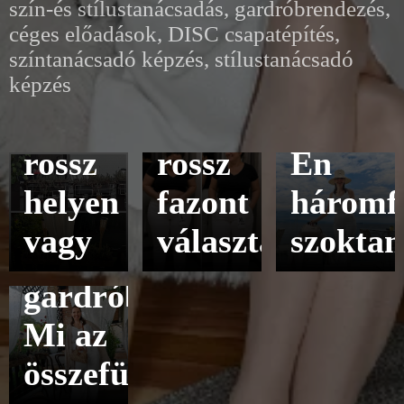
baj-
–
Hogya
szín-és stílustanácsadás, gardróbrendezés,
céges előadások, DISC csapatépítés,
lehet,
vagy
pakolj
színtanácsadó képzés, stílustanácsadó
hogy
rossz
a
képzés
csak
méretet,
nyaralá
rossz
rossz
Én
2026.07.20
helyen
fazont
háromf
Terasz
vagy
választasz
szokta
és
gardrób?
Mi az
összefüggés?