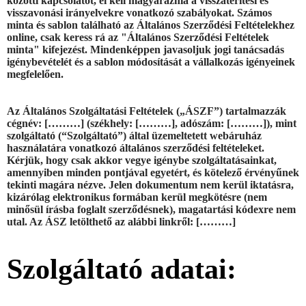
közötti kapcsolatot, el kell magyaráznia a visszatérítési és
visszavonási irányelvekre vonatkozó szabályokat. Számos
minta és sablon található az Általános Szerződési Feltételekhez
online, csak keress rá az "Általános Szerződési Feltételek
minta" kifejezést. Mindenképpen javasoljuk jogi tanácsadás
igénybevételét és a sablon módosítását a vállalkozás igényeinek
megfelelően.
Az Általános Szolgáltatási Feltételek („ÁSZF”) tartalmazzák
cégnév:
[………]
(székhely:
[………]
, adószám:
[………]
), mint
szolgáltató (“Szolgáltató”) által üzemeltetett webáruház
használatára vonatkozó általános szerződési feltételeket.
Kérjük, hogy csak akkor vegye igénybe szolgáltatásainkat,
amennyiben minden pontjával egyetért, és kötelező érvényűnek
tekinti magára nézve. Jelen dokumentum nem kerül iktatásra,
kizárólag elektronikus formában kerül megkötésre (nem
minősül írásba foglalt szerződésnek), magatartási kódexre nem
utal. Az ÁSZ letölthető az alábbi linkről:
[………]
Szolgáltató adatai: