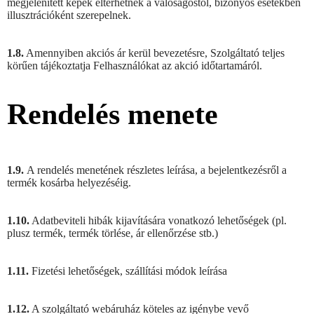
megjelenített képek eltérhetnek a valóságostól, bizonyos esetekben
illusztrációként szerepelnek.
1.8.
Amennyiben akciós ár kerül bevezetésre, Szolgáltató teljes
körűen tájékoztatja Felhasználókat az akció időtartamáról.
Rendelés menete
1.9.
A rendelés menetének részletes leírása, a bejelentkezésről a
termék kosárba helyezéséig.
1.10.
Adatbeviteli hibák kijavítására vonatkozó lehetőségek (pl.
plusz termék, termék törlése, ár ellenőrzése stb.)
1.11.
Fizetési lehetőségek, szállítási módok leírása
1.12.
A szolgáltató webáruház köteles az igénybe vevő