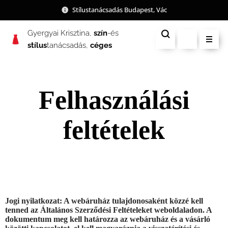
Stílustanácsadás Budapest, Vác
Gyergyai Krisztina,
szín
-és
stílus
tanácsadás,
céges
csapatépítés
Felhasználási
feltételek
Jogi nyilatkozat: A webáruház tulajdonosaként közzé kell
tenned az Általános Szerződési Feltételeket weboldaladon. A
dokumentum meg kell határozza az webáruház és a vásárló