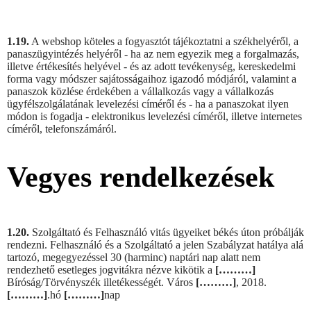
1.19.
A webshop köteles a fogyasztót tájékoztatni a székhelyéről, a
panaszügyintézés helyéről - ha az nem egyezik meg a forgalmazás,
illetve értékesítés helyével - és az adott tevékenység, kereskedelmi
forma vagy módszer sajátosságaihoz igazodó módjáról, valamint a
panaszok közlése érdekében a vállalkozás vagy a vállalkozás
ügyfélszolgálatának levelezési címéről és - ha a panaszokat ilyen
módon is fogadja - elektronikus levelezési címéről, illetve internetes
címéről, telefonszámáról.
Vegyes rendelkezések
1.20.
Szolgáltató és Felhasználó vitás ügyeiket békés úton próbálják
rendezni. Felhasználó és a Szolgáltató a jelen Szabályzat hatálya alá
tartozó, megegyezéssel 30 (harminc) naptári nap alatt nem
rendezhető esetleges jogvitákra nézve kikötik a
[………]
Bíróság/Törvényszék illetékességét. Város
[………]
, 2018.
[………]
.hó
[………]
nap