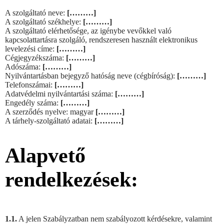
A szolgáltató neve:
[………]
A szolgáltató székhelye:
[………]
A szolgáltató elérhetősége, az igénybe vevőkkel való
kapcsolattartásra szolgáló, rendszeresen használt elektronikus
levelezési címe:
[………]
Cégjegyzékszáma:
[………]
Adószáma:
[………]
Nyilvántartásban bejegyző hatóság neve (cégbíróság):
[………]
Telefonszámai:
[………]
Adatvédelmi nyilvántartási száma:
[………]
Engedély száma:
[………]
A szerződés nyelve: magyar
[………]
A tárhely-szolgáltató adatai:
[………]
Alapvető
rendelkezések:
1.1.
A jelen Szabályzatban nem szabályozott kérdésekre, valamint