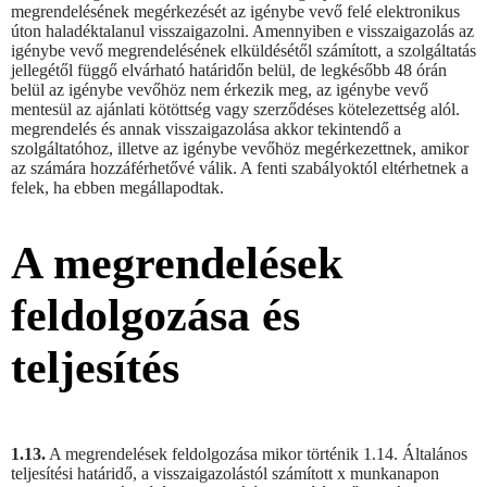
megrendelésének megérkezését az igénybe vevő felé elektronikus
úton haladéktalanul visszaigazolni. Amennyiben e visszaigazolás az
igénybe vevő megrendelésének elküldésétől számított, a szolgáltatás
jellegétől függő elvárható határidőn belül, de legkésőbb 48 órán
belül az igénybe vevőhöz nem érkezik meg, az igénybe vevő
mentesül az ajánlati kötöttség vagy szerződéses kötelezettség alól.
megrendelés és annak visszaigazolása akkor tekintendő a
szolgáltatóhoz, illetve az igénybe vevőhöz megérkezettnek, amikor
az számára hozzáférhetővé válik. A fenti szabályoktól eltérhetnek a
felek, ha ebben megállapodtak.
A megrendelések
feldolgozása és
teljesítés
1.13.
A megrendelések feldolgozása mikor történik 1.14. Általános
teljesítési határidő, a visszaigazolástól számított x munkanapon