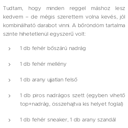
Tudtam, hogy minden reggel máshoz lesz
kedvem – de mégis szerettem volna kevés, jól
kombinálható darabot vinni. A bőröndöm tartalma
szinte hihetetlenül egyszerű volt:
1 db fehér bőszárú nadrág
1 db fehér mellény
1 db arany ujjatlan felső
1 db piros nadrágos szett (egyben vihető
top+nadrág, összehajtva kis helyet foglal)
1 db fehér sneaker, 1 db arany szandál