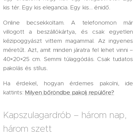
kis tér. Egy kis elegancia. Egy kis… énidő.
Online becsekkoltam. A telefonomon már
villogott a beszállókártya, és csak egyetlen
kézipoggyászt vittem magammal. Az ingyenes
méretűt. Azt, amit minden járatra fel lehet vinni –
40×20×25 cm. Semmi túlaggódás. Csak tudatos
pakolás és stílus.
Ha érdekel, hogyan érdemes pakolni, ide
kattints:
Milyen bőröndbe pakolj repülőre?
Kapszulagardrób – három nap,
három szett