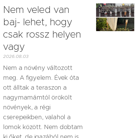
Nem veled van
baj- lehet, hogy
csak rossz helyen
vagy
2026.08.03
Nem a növény változott
meg. A figyelem. Évek óta
ott álltak a teraszon a
nagymamámtól örökölt
növények, a régi
cserepeikben, valahol a
lomok között. Nem dobtam
ki őket, de igazából nem is