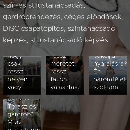
szín-és stílustanácsadás,
gardróbrendezés, céges előadások,
2026.07.26
A fehér
2026.08.03
DISC csapatépítés, színtanácsadó
Nem
nadrág
képzés, stílustanácsadó képzés
veled van
kövérít –
2026.07.23
baj- lehet,
vagy
Hogyan
hogy
rossz
pakolj a
csak
méretet,
nyaralásra?
rossz
rossz
Én
helyen
fazont
háromfélek
vagy
választasz
szoktam.
2026.07.20
Terasz és
gardrób?
Mi az