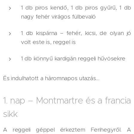
1 db piros kendő, 1 db piros gyűrű, 1 db
nagy fehér virágos fülbevaló
1 db kispárna – fehér, kicsi, de olyan jó
volt este is, reggel is
1 db könnyű kardigán reggeli hűvösekre
És indulhatott a háromnapos utazás…
1. nap – Montmartre és a francia
sikk
A reggeli géppel érkeztem Ferihegyről. A