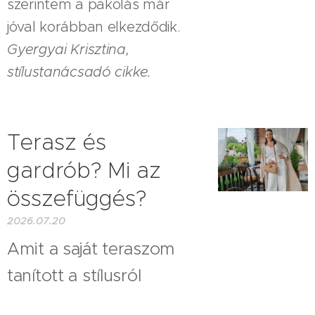
szerintem a pakolás már
jóval korábban elkezdődik.
Gyergyai Krisztina,
stílustanácsadó cikke.
Terasz és
gardrób? Mi az
összefüggés?
2026.07.20
Amit a saját teraszom
tanított a stílusról