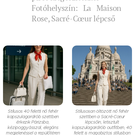
Fotóhelyszín: La Maison
Rose, Sacré-Cœur lépcső
Stílusos 40 feletti nő fehér
Stílusosan öltözött nő fehér
kapszulagardrób szettben
szettben a Sacré-Cœur
érkezik Párizsba,
lépcsőin, letisztult
kézipoggyásszal, elegáns
kapszulagardrób outfitben, 40
megjelenéssel a repülőtéren
felett is magabiztos stílusban