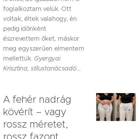
foglalkoztam velük. Ott
voltak, éltek valahogy, én
pedig időnként
észrevettem őket, máskor
meg egyszerűen elmentem
mellettük.
Gyergyai
Krisztina, stílustanácsadó...
A fehér nadrág
kövérít – vagy
rossz méretet,
rossz fazont