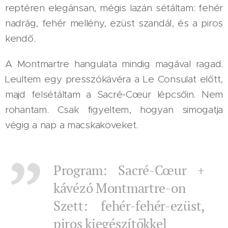
reptéren elegánsan, mégis lazán sétáltam: fehér
nadrág, fehér mellény, ezüst szandál, és a piros
kendő.
A Montmartre hangulata mindig magával ragad.
Leültem egy presszókávéra a Le Consulat előtt,
majd felsétáltam a Sacré-Cœur lépcsőin. Nem
rohantam. Csak figyeltem, hogyan simogatja
végig a nap a macskaköveket.
Program: Sacré-Cœur +
kávézó Montmartre-on
Szett: fehér-fehér-ezüst,
piros kiegészítőkkel