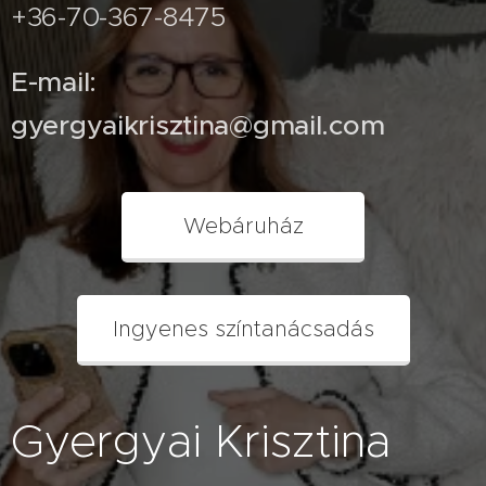
+36-70-367-8475
E-mail:
gyergyaikrisztina@gmail.com
Webáruház
Ingyenes színtanácsadás
Gyergyai Krisztina