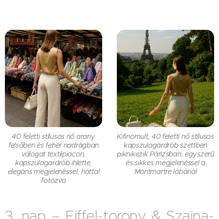
40 feletti stílusos nő arany
Kifinomult, 40 feletti nő stílusos
felsőben és fehér nadrágban
kapszulagardrób szettben
válogat textilpiacon,
piknikezik Párizsban, egyszerű
kapszulagardrób ihlette,
és sikkes megjelenéssel a
elegáns megjelenéssel, háttal
Montmartre lábánál
fotózva
3. nap – Eiffel-torony & Szajna-