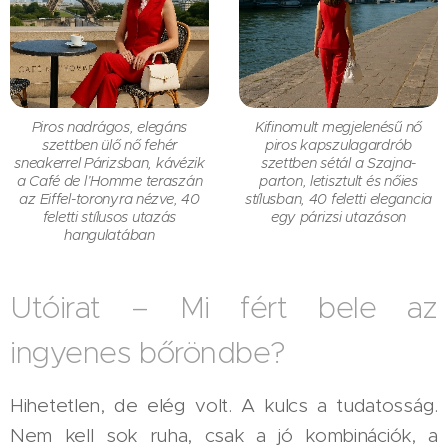
Piros nadrágos, elegáns
Kifinomult megjelenésű nő
szettben ülő nő fehér
piros kapszulagardrób
sneakerrel Párizsban, kávézik
szettben sétál a Szajna-
a Café de l’Homme teraszán
parton, letisztult és nőies
az Eiffel-toronyra nézve, 40
stílusban, 40 feletti elegancia
feletti stílusos utazás
egy párizsi utazáson
hangulatában
Utóirat – Mi fért bele az
ingyenes bőröndbe?
Hihetetlen, de elég volt. A kulcs a tudatosság.
Nem kell sok ruha, csak a jó kombinációk, a