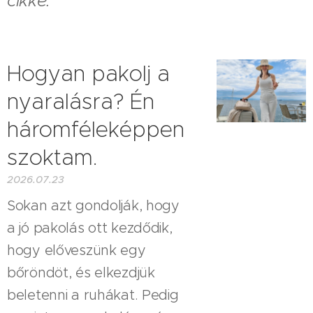
cikke.
Hogyan pakolj a
nyaralásra? Én
háromféleképpen
szoktam.
2026.07.23
Sokan azt gondolják, hogy
a jó pakolás ott kezdődik,
hogy előveszünk egy
bőröndöt, és elkezdjük
beletenni a ruhákat. Pedig