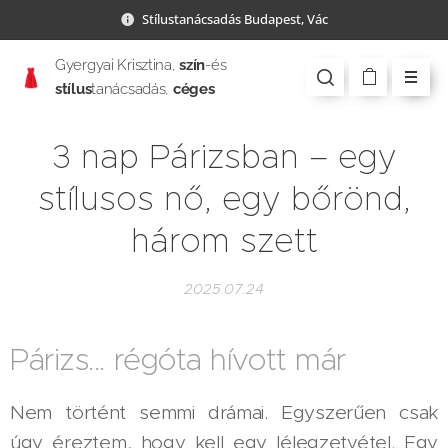
Stílustanácsadás Budapest, Vác
Gyergyai Krisztina,
szín
-és
stílus
tanácsadás,
céges
csapatépítés
3 nap Párizsban – egy
stílusos nő, egy bőrönd,
három szett
2025.07.24
Párizs... régóta hívott már
Nem történt semmi drámai. Egyszerűen csak
úgy éreztem, hogy kell egy lélegzetvétel. Egy