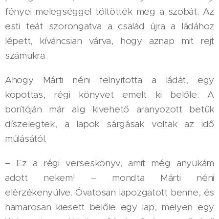
fényei melegséggel töltötték meg a szobát. Az
esti teát szorongatva a család újra a ládához
lépett, kíváncsian várva, hogy aznap mit rejt
számukra.
Ahogy Márti néni felnyitotta a ládát, egy
kopottas, régi könyvet emelt ki belőle. A
borítóján már alig kivehető aranyozott betűk
díszelegtek, a lapok sárgásak voltak az idő
múlásától.
– Ez a régi verseskönyv, amit még anyukám
adott nekem! – mondta Márti néni
elérzékenyülve. Óvatosan lapozgatott benne, és
hamarosan kiesett belőle egy lap, melyen egy