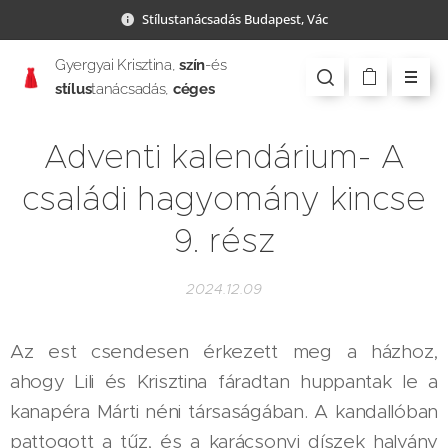
Stílustanácsadás Budapest, Vác
Gyergyai Krisztina,
szín
-és
stílus
tanácsadás,
céges
csapatépítés
Adventi kalendárium- A
családi hagyomány kincse
9. rész
2024.12.09
Az est csendesen érkezett meg a házhoz,
ahogy Lili és Krisztina fáradtan huppantak le a
kanapéra Márti néni társaságában. A kandallóban
pattogott a tűz, és a karácsonyi díszek halvány