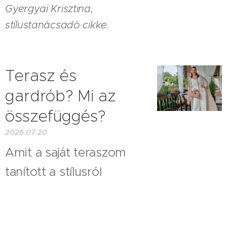
Gyergyai Krisztina,
stílustanácsadó cikke.
Terasz és
gardrób? Mi az
összefüggés?
2026.07.20
Amit a saját teraszom
tanított a stílusról