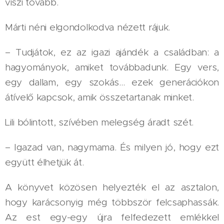
viszi tovább.
Márti néni elgondolkodva nézett rájuk.
– Tudjátok, ez az igazi ajándék a családban: a
hagyományok, amiket továbbadunk. Egy vers,
egy dallam, egy szokás… ezek generációkon
átívelő kapcsok, amik összetartanak minket.
Lili bólintott, szívében melegség áradt szét.
– Igazad van, nagymama. És milyen jó, hogy ezt
együtt élhetjük át.
A könyvet közösen helyezték el az asztalon,
hogy karácsonyig még többször felcsaphassák.
Az est egy-egy újra felfedezett emlékkel