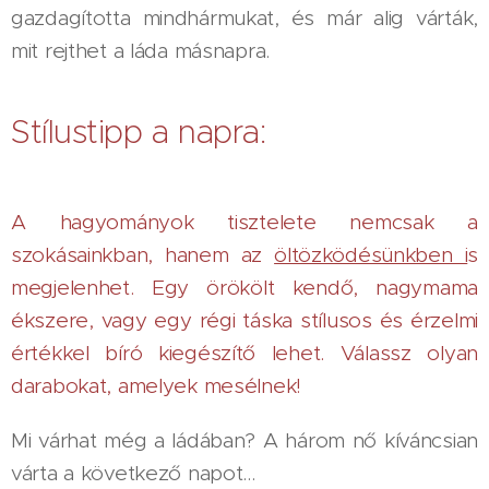
gazdagította mindhármukat, és már alig várták,
mit rejthet a láda másnapra.
Stílustipp a napra:
A hagyományok tisztelete nemcsak a
szokásainkban, hanem az
öltözködésünkben i
s
megjelenhet. Egy örökölt kendő, nagymama
ékszere, vagy egy régi táska stílusos és érzelmi
értékkel bíró kiegészítő lehet. Válassz olyan
darabokat, amelyek mesélnek!
Mi várhat még a ládában? A három nő kíváncsian
várta a következő napot…