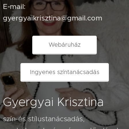
E-mail:
gyergyaikrisztina@gmail.com
Webáruház
Ingyenes színtanácsadás
Gyergyai Krisztina
szín-és stílustanácsadás,