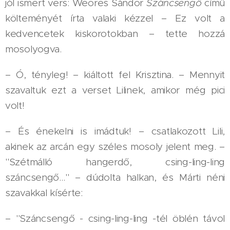
jól ismert vers: Weöres Sándor
Száncsengő
című
költeményét írta valaki kézzel – Ez volt a
kedvencetek kiskorotokban – tette hozzá
mosolyogva.
– Ó, tényleg! – kiáltott fel Krisztina. – Mennyit
szavaltuk ezt a verset Lilinek, amikor még pici
volt!
– És énekelni is imádtuk! – csatlakozott Lili,
akinek az arcán egy széles mosoly jelent meg. –
"Szétmálló hangerdő, csing-ling-ling
száncsengő…" – dúdolta halkan, és Márti néni
szavakkal kísérte:
– "Száncsengő - csing-ling-ling -tél öblén távol