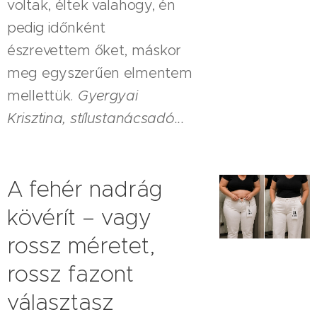
voltak, éltek valahogy, én
pedig időnként
észrevettem őket, máskor
meg egyszerűen elmentem
mellettük.
Gyergyai
Krisztina, stílustanácsadó...
A fehér nadrág
kövérít – vagy
rossz méretet,
rossz fazont
választasz