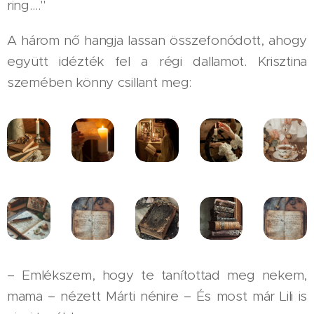
ring.…"
A három nő hangja lassan összefonódott, ahogy
együtt idézték fel a régi dallamot. Krisztina
szemében könny csillant meg:
– Emlékszem, hogy te tanítottad meg nekem,
mama – nézett Márti nénire – És most már Lili is