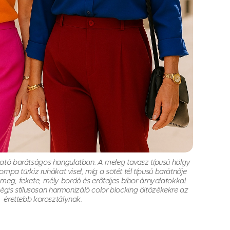
átható barátságos hangulatban. A meleg tavasz típusú hölgy
ompa türkiz ruhákat visel, míg a sötét tél típusú barátnője
 meg, fekete, mély bordó és erőteljes bíbor árnyalatokkal.
égis stílusosan harmonizáló color blocking öltözékekre az
érettebb korosztálynak.