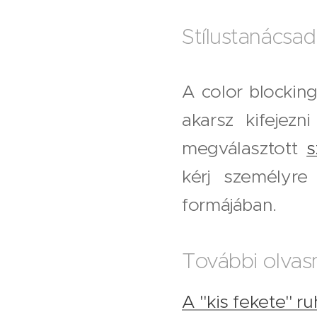
Stílustanácsa
A color blockin
akarsz kifejezn
megválasztott
s
kérj személyr
formájában.
További olvas
A "kis fekete" ruh