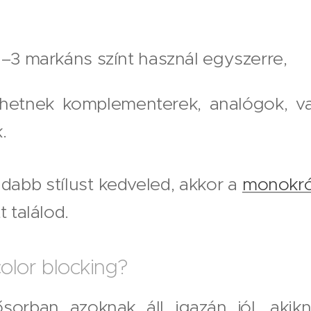
3 markáns színt használ egyszerre,
ehetnek komplementerek, analógok, v
.
idabb stílust kedveled, akkor a
monokró
t találod.
 color blocking?
ősorban azoknak áll igazán jól, aki