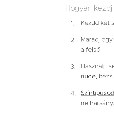
Hogyan kezdj
Kezdd két s
Maradj egy
a felső
Használj s
nude,
bézs
Színtípuso
ne harsány