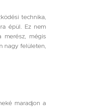
ködési technika,
ára épül. Ez nem
a merész, mégis
n nagy felületen,
íneké maradjon a