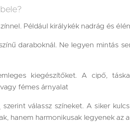
 bele?
zínnel. Például királykék nadrág és élén
színű daraboknál. Ne legyen mintás s
emleges kiegészítőket. A cipő, tásk
 vagy fémes árnyalat
d
szerint válassz színeket. A siker kulc
ak, hanem harmonikusak legyenek az a