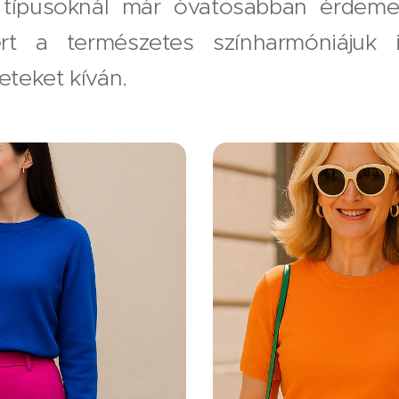
típusoknál már óvatosabban érdeme
ert a természetes színharmóniájuk 
teket kíván.