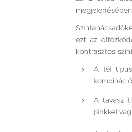
megjelenésében 
Színtanácsadóké
ezt az öltözköd
kontrasztos szín
A tél típu
kombináció
A tavasz t
pinkkel vag