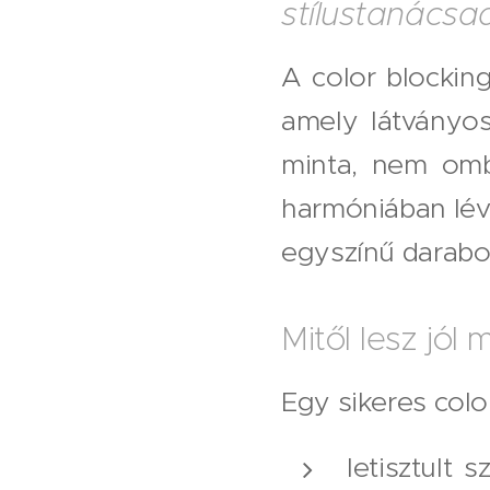
stílustanácsad
A color blockin
amely látványos
minta, nem omb
harmóniában lévő
egyszínű darabo
Mitől lesz jól
Egy sikeres color
letisztult