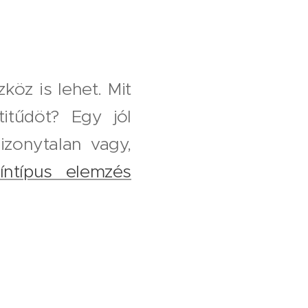
öz is lehet. Mit
titűdöt? Egy jól
izonytalan vagy,
íntípus elemzés