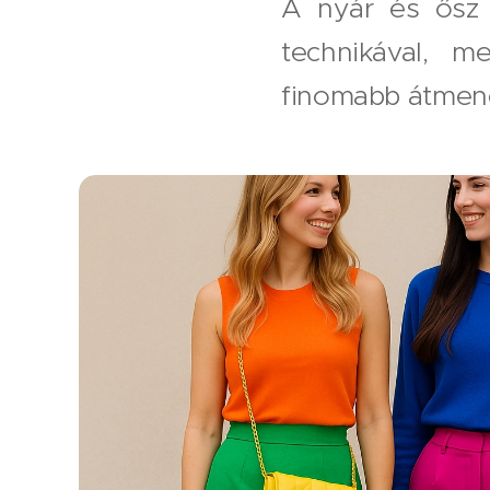
A nyár és ősz 
technikával, m
finomabb átmene