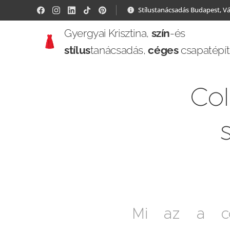
Stílustanácsadás Budapest, V
Gyergyai Krisztina,
szín
-és
stílus
tanácsadás,
céges
csapatépí
Col
Mi az a co