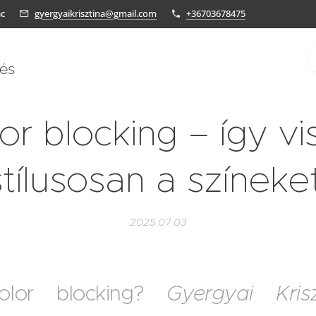
ác
gyergyaikrisztina@gmail.com
+36703678475
tés
or blocking – így vi
stílusosan a színeket
2025.07.03
lor blocking?
Gyergyai Krisz