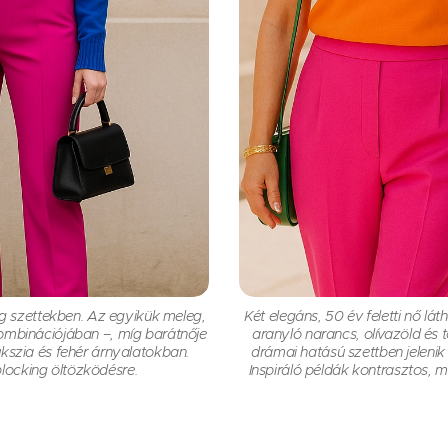
king szettekben. Az egyikük meleg,
Két elegáns, 50 év feletti nő l
ombinációjában –, míg barátnője
aranyló narancs, olívazöld és t
fukszia és fehér árnyalatokban.
drámai hatású szettben jelenik
 blocking öltözködésre.
Inspiráló példák kontrasztos, m