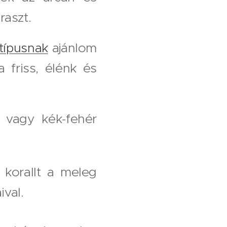
raszt.
ntípusnak
ajánlom
 friss, élénk és
k vagy kék-fehér
 korallt a meleg
ival.