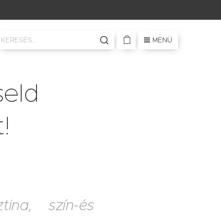
MENÜ
seld
!
tina, szín-és