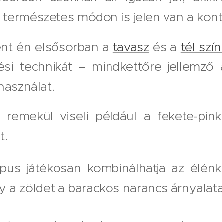
természetes módon is jelen van a kont
nt én elsősorban a
tavasz
és a
tél szí
ési technikát – mindkettőre jellemző a
használat.
s remekül viseli például a fekete-pin
t.
ípus játékosan kombinálhatja az élénk
y a zöldet a barackos narancs árnyalata