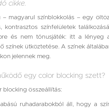
ó cikke.
g – magyarul színblokkolás – egy öltöz
, kontrasztos színfelületek találkozás
re és nem tónusjáték: itt a lényeg 
 színek ütköztetése. A színek általába
kon jelennek meg.
 működő egy color blocking szett?
 blocking összeállítás:
 szabású ruhadarabokból áll, hogy a sz