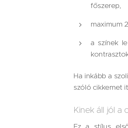
főszerep,
maximum 2–
a színek l
kontrasztok
Ha inkább a szol
szóló cikkemet it
Kinek áll jól a
Ez a stílus els