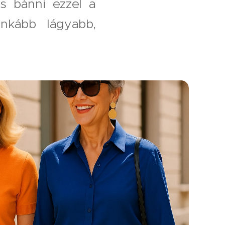
s bánni ezzel a
inkább lágyabb,