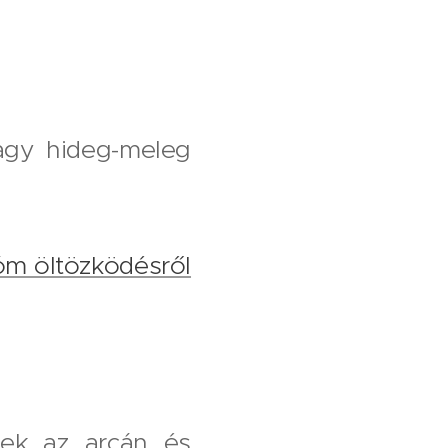
agy hideg-meleg
m öltözködésről
knek az arcán és