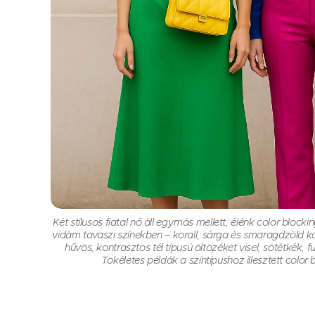
Két stílusos fiatal nő áll egymás mellett, élénk color bloc
vidám tavaszi színekben – korall, sárga és smaragdzöld k
hűvös, kontrasztos tél típusú öltözéket visel, sötétkék, 
Tökéletes példák a színtípushoz illesztett color