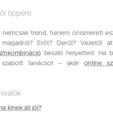
dói tippem
g nemcsak trend, hanem önismereti eszk
i magadról? Erőt? Derűt? Vezetői at
zínkombináció
beszél helyetted. Ha b
e szabott tanácsot – akár
online sz
nivalók
a kinek áll jól?