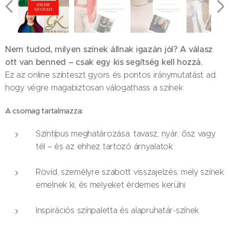
Nem tudod, milyen színek állnak igazán jól? A válasz
ott van benned – csak egy kis segítség kell hozzá.
Ez az online színteszt gyors és pontos iránymutatást ad,
hogy végre magabiztosan válogathass a színek
A csomag tartalmazza:
Színtípus meghatározása: tavasz, nyár, ősz vagy
tél – és az ehhez tartozó árnyalatok
Rövid, személyre szabott visszajelzés: mely színek
emelnek ki, és melyeket érdemes kerülni
Inspirációs színpaletta és alapruhatár-színek