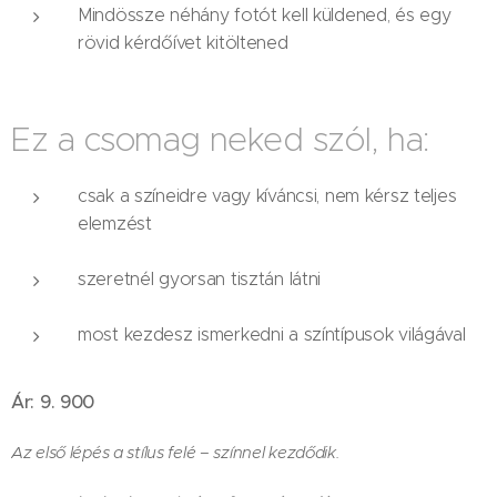
Mindössze néhány fotót kell küldened, és egy
rövid kérdőívet kitöltened
Ez a csomag neked szól, ha:
csak a színeidre vagy kíváncsi, nem kérsz teljes
elemzést
szeretnél gyorsan tisztán látni
most kezdesz ismerkedni a színtípusok világával
Ár: 9. 900
Az első lépés a stílus felé – színnel kezdődik.