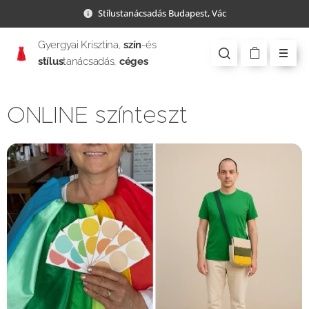
Stílustanácsadás Budapest, Vác
Gyergyai Krisztina,
szín
-és
stílus
tanácsadás,
céges
csapatépítés
ONLINE színteszt