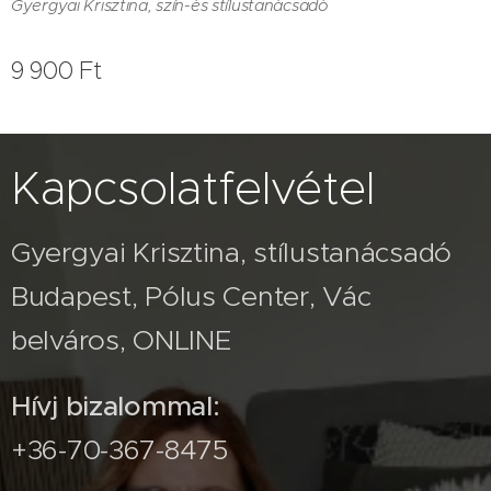
Gyergyai Krisztina, szín-és stílustanácsadó
9 900
Ft
Kapcsolatfelvétel
Gyergyai Krisztina, stílustanácsadó
Budapest, Pólus Center, Vác
belváros, ONLINE
Hívj bizalommal:
+36-70-367-8475