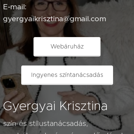
E-mail:
gyergyaikrisztina@gmail.com
Webáruház
Ingyenes színtanácsadás
Gyergyai Krisztina
szín-és stílustanácsadás,