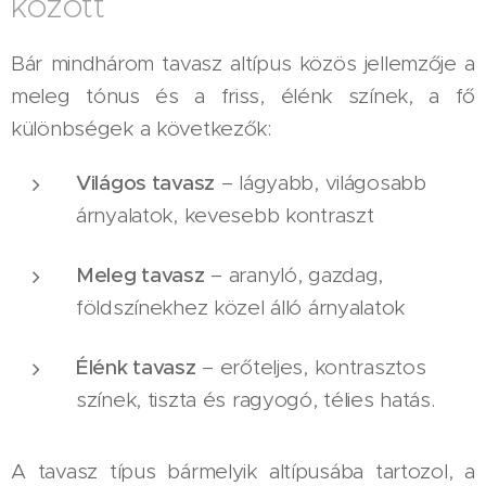
között
Bár mindhárom tavasz altípus közös jellemzője a
meleg tónus és a friss, élénk színek, a fő
különbségek a következők:
Világos tavasz
– lágyabb, világosabb
árnyalatok, kevesebb kontraszt
Meleg tavasz
– aranyló, gazdag,
földszínekhez közel álló árnyalatok
Élénk tavasz
– erőteljes, kontrasztos
színek, tiszta és ragyogó, télies hatás.
A tavasz típus bármelyik altípusába tartozol, a