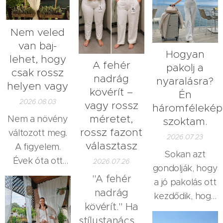
Nem veled
van baj-
Hogyan
lehet, hogy
A fehér
pakolj a
csak rossz
nadrág
nyaralásra?
helyen vagy
kövérít –
Én
2026.08.03
vagy rossz
háromféleké
méretet,
Nem a növény
szoktam.
rossz fazont
változott meg.
2026.07.23
választasz
A figyelem.
Sokan azt
Évek óta ott
2026.07.26
gondolják, hogy
álltak a
"A fehér
a jó pakolás ott
teraszon a
nadrág
kezdődik, hogy
nagymamámtól
kövérít." Ha
előveszünk egy
örökölt
stílustanácsadóként