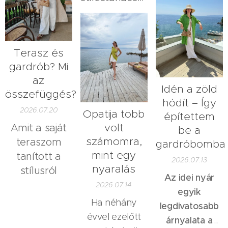
bőröndöt, és
növények, a
valamit
elkezdjük
régi
ezerszer
beletenni a
cserepeikben,
hallottam az
ruhákat. Pedig
valahol a lomok
Terasz és
elmúlt
szerintem a
között. Nem
gardrób? Mi
években,
pakolás már
dobtam ki őket,
az
akkor ez
jóval korábban
Idén a zöld
összefüggés?
de igazából
biztosan
elkezdődik.
hódít – Így
nem is
2026.07.20
benne van a
Opatija több
Gyergyai
építettem
foglalkoztam
top
volt
Amit a saját
Krisztina,
be a
velük. Ott
háromban.
számomra,
teraszom
gardróbomba
stílustanácsadó
voltak, éltek
Gyergyai
mint egy
tanított a
cikke.
2026.07.13
valahogy, én
nyaralás
stílusról
Krisztina
Az idei nyár
pedig időnként
2026.07.14
cikke.
egyik
észrevettem
Ha néhány
legdivatosabb
őket, máskor
évvel ezelőtt
árnyalata a
meg