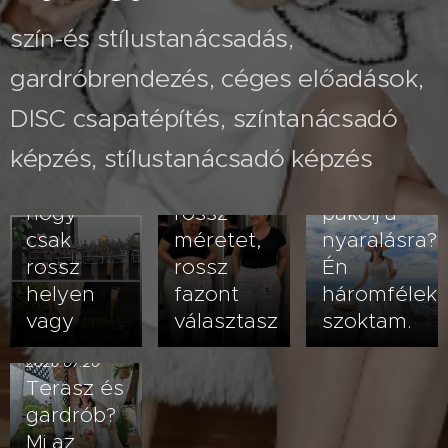
szín-és stílustanácsadás,
gardróbrendezés, céges előadások,
2026.07.26
A fehér
2026.08.03
DISC csapatépítés, színtanácsadó
Nem
nadrág
képzés, stílustanácsadó képzés
veled van
kövérít –
2026.07.23
baj- lehet,
vagy
Hogyan
hogy
rossz
pakolj a
csak
méretet,
nyaralásra?
rossz
rossz
Én
helyen
fazont
háromfélek
vagy
választasz
szoktam.
2026.07.20
Terasz és
gardrób?
Mi az