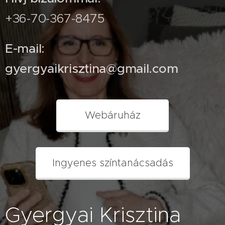
Mégsem ezek
+36-70-367-8475
az utazások
jutnak
eszembe
E-mail:
elsőként.
gyergyaikrisztina@gmail.com
Gyergyai
Krisztina,
stílustanácsadó
Webáruház
cikke.
Ingyenes színtanácsadás
Gyergyai Krisztina