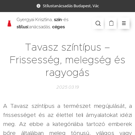
Stílustanácsadás Budapest, Vác
Gyergyai Krisztina,
szín
-és
stílus
tanácsadás,
céges
csapatépítés
Tavasz színtípus –
Frissesség, melegség és
ragyogás
2025.03.19
A Tavasz színtípus a természet megújulását, a
frissességet és az élettel teli árnyalatokat idézi
meg. Az ebbe a kategóriába tartozó emberek
bőre általában meleg tónusú, világos vagy