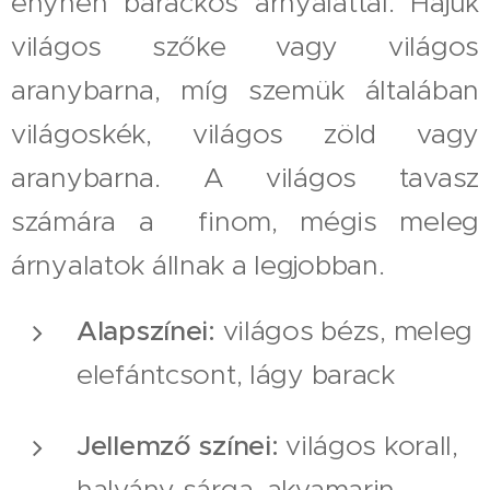
enyhén barackos árnyalattal. Hajuk
világos szőke vagy világos
aranybarna, míg szemük általában
világoskék, világos zöld vagy
aranybarna. A világos tavasz
számára a finom, mégis meleg
árnyalatok állnak a legjobban.
Alapszínei:
világos bézs, meleg
elefántcsont, lágy barack
Jellemző színei:
világos korall,
halvány sárga, akvamarin,