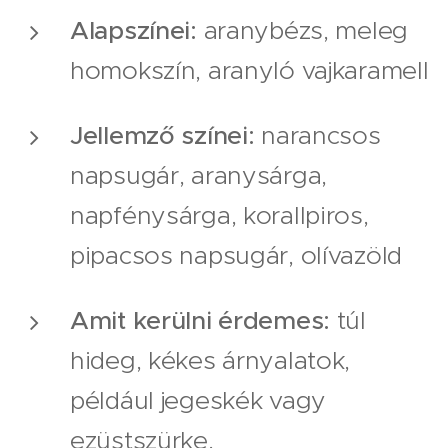
Alapszínei:
aranybézs, meleg
homokszín, aranyló vajkaramell
Jellemző színei:
narancsos
napsugár, aranysárga,
napfénysárga, korallpiros,
pipacsos napsugár, olívazöld
Amit kerülni érdemes:
túl
hideg, kékes árnyalatok,
például jegeskék vagy
ezüstszürke.