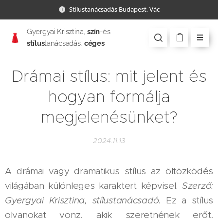
Stílustanácsadás Budapest, Vác
Gyergyai Krisztina,
szín
-és
stílus
tanácsadás,
céges
csapatépítés
Drámai stílus: mit jelent és
hogyan formálja
megjelenésünket?
2024.11.13
A drámai vagy dramatikus stílus az öltözködés
világában különleges karaktert képvisel.
Szerző:
Gyergyai Krisztina, stílustanácsadó.
Ez a stílus
olyanokat vonz, akik szeretnének erőt,