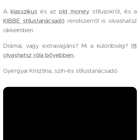
A
klasszikus
és az
old money
stílusokról, és a
KIBBE stílustanácsadó
rendszerről is olvashatsz
cikkeimben.
Drámai, vagy extravagáns? Mi a különbség?
Itt
olvashatsz róla bővebben.
Gyergyai Krisztina, szín-és stílustanácsadó