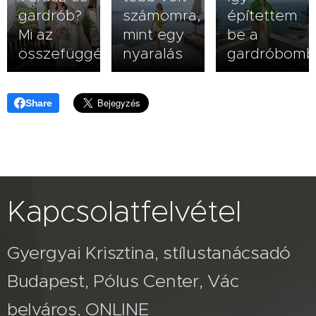
gardrób?
számomra,
építettem
Mi az
mint egy
be a
összefüggés?
nyaralás
gardróbomb
Share
Kapcsolatfelvétel
Gyergyai Krisztina, stílustanácsadó
Budapest, Pólus Center, Vác
belváros, ONLINE