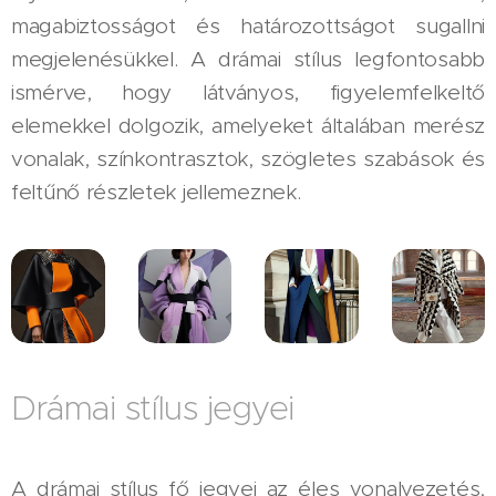
magabiztosságot és határozottságot sugallni
megjelenésükkel. A drámai stílus legfontosabb
ismérve, hogy látványos, figyelemfelkeltő
elemekkel dolgozik, amelyeket általában merész
vonalak, színkontrasztok, szögletes szabások és
feltűnő részletek jellemeznek.
Drámai stílus jegyei
A drámai stílus fő jegyei az éles vonalvezetés,