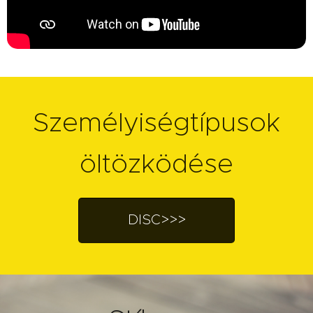
Személyiségtípusok
öltözködése
DISC>>>