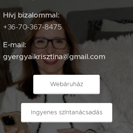
Hívj bizalommal:
+36-70-367-8475
E-mail:
gyergyaikrisztina@gmail.com
Webáruház
Ingyenes színtanácsadás