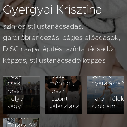
Gyergyai Krisztina
szín-és stílustanácsadás,
gardróbrendezés, céges előadások,
2026.07.26
A fehér
2026.08.03
DISC csapatépítés, színtanácsadó
Nem
nadrág
képzés, stílustanácsadó képzés
veled van
kövérít –
2026.07.23
baj- lehet,
vagy
Hogyan
hogy
rossz
pakolj a
csak
méretet,
nyaralásra?
rossz
rossz
Én
helyen
fazont
háromfélek
vagy
választasz
szoktam.
2026.07.20
Terasz és