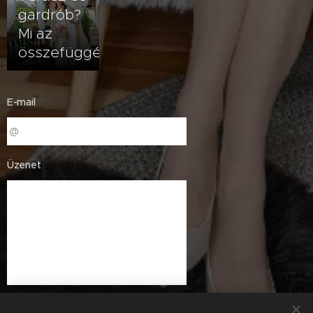
gardrób?
Mi az
összefüggés?
E-mail
Üzenet