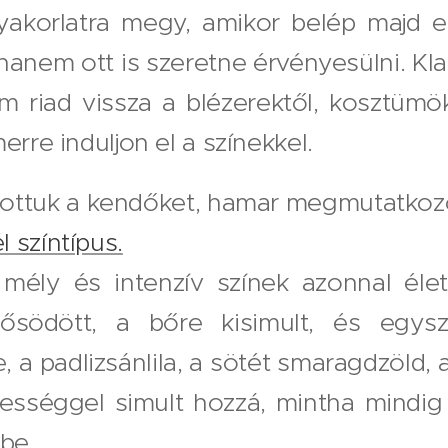
yakorlatra megy, amikor belép majd e
anem ott is szeretne érvényesülni. Kla
m riad vissza a blézerektől, kosztümök
erre induljon el a színekkel.
tottuk a kendőket, hamar megmutatkozo
 színtípus.
 mély és intenzív színek azonnal élet
rősödött, a bőre kisimult, és egys
e, a padlizsánlila, a sötét smaragdzöld,
ességgel simult hozzá, mintha mindig 
rbe.