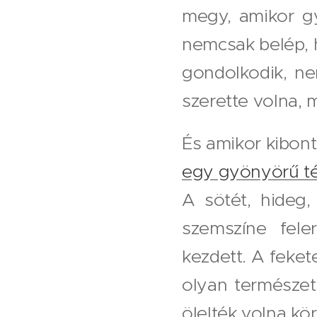
megy, amikor g
nemcsak belép, h
gondolkodik, ne
szerette volna, m
És amikor kibon
egy gyönyörű tél
A sötét, hideg,
szemszíne fele
kezdett. A feket
olyan természet
ölelték volna kö