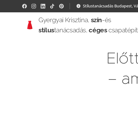
Stílustanácsadás Budapest, V
Gyergyai Krisztina,
szín
-és
stílus
tanácsadás,
céges
csapatépí
Előt
– am