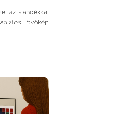
zel az ajándékkal
biztos jövőkép