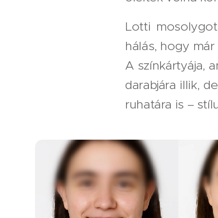
Lotti mosolygot
hálás, hogy már m
A színkártyája, 
darabjára illik, 
ruhatára is – st