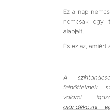
Ez a nap nemcsak
nemcsak egy t
alapjait.
És ez az, amiért
A színtanác
felnőtteknek s
valami ig
ajándékozni e