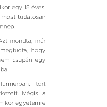
kor egy 18 éves,
ár most tudatosan
ünnep.
 Azt mondta, már
r megtudta, hogy
 nem csupán egy
gba.
armerban, tört
kezett. Mégis, a
 amikor egyetemre