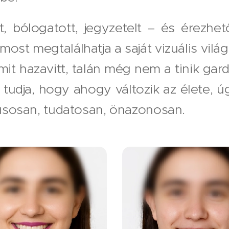
t, bólogatott, jegyzetelt – és érezhet
ost megtalálhatja a saját vizuális világ
amit hazavitt, talán még nem a tinik ga
de tudja, hogy ahogy változik az élete,
ílusosan, tudatosan, önazonosan.