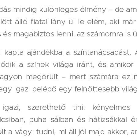
dás mindig különleges élmény – de ami
lőtt álló fiatal lány ül le elém, aki m
s és magabiztos lenni, az számomra is 
ól kapta ajándékba a színtanácsadást.
lődik a színek világa iránt, és amiko
nagyon megörült – mert számára ez
gy igazi belépő egy felnőttesebb vilá
azi, szerethető tini: kényelmes f
lcsiban, puha sálban és hátizsákkal ér
t a vágy: tudni, mi áll jól majd akkor,