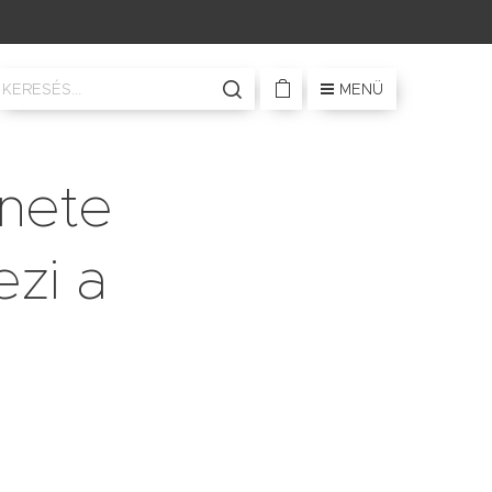
MENÜ
énete
ezi a