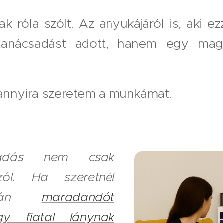
 róla szólt. Az anyukájáról is, aki ez
anácsadást adott, hanem egy maga
 annyira szeretem a munkámat.
sadás nem csak
zól. Ha szeretnél
azán
maradandót
gy fiatal lánynak