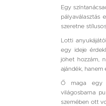
Egy színtanácsa
pályaválasztás e
szeretne stíluso
Lotti anyukáját
egy ideje érdek
jöhet hozzám, 
ajándék, hanem e
Ő maga egy ig
világosbarna pu
szemében ott vol