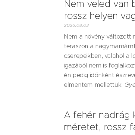
Nem veled van b
rossz helyen va
2026.08.03
Nem a növény változott m
teraszon a nagymamámtól
cserepeikben, valahol a 
igazából nem is foglalkoz
én pedig időnként észre
elmentem mellettük.
Gye
A fehér nadrág 
méretet, rossz f