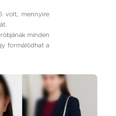
ő volt, mennyire
át.
rdróbjának minden
 úgy formálódhat a