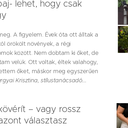
aj- lehet, hogy csak
gy
eg. A figyelem. Évek óta ott álltak a
 örökölt növények, a régi
lomok között. Nem dobtam ki őket, de
tam velük. Ott voltak, éltek valahogy,
vettem őket, máskor meg egyszerűen
rgyai Krisztina, stílustanácsadó...
kövérít – vagy rossz
azont választasz