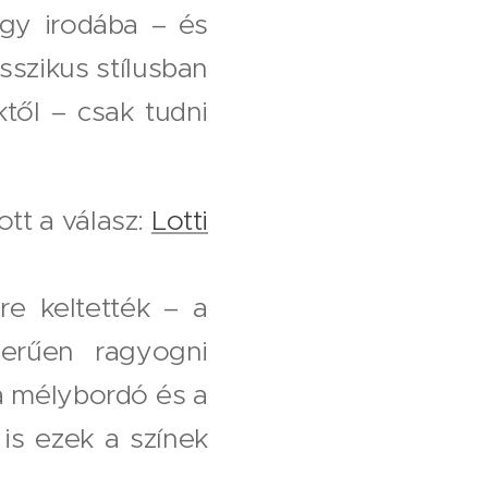
gy irodába – és
sszikus stílusban
től – csak tudni
tt a válasz:
Lotti
re keltették – a
zerűen ragyogni
 a mélybordó és a
is ezek a színek