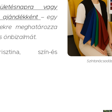
zületésnapra vagy
s ajándékként
– egy
vekre meghatározza
és önbizalmát.
sztina, szín-és
Színtanácsadás 