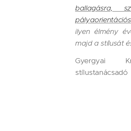
ballagásra, s
pályaorientáció
ilyen élmény é
majd a stílusát 
Gyergyai Kri
stílustanácsadó