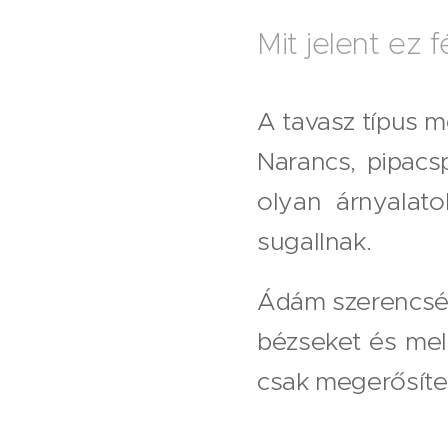
Mit jelent ez f
A tavasz típus m
Narancs, pipacsp
olyan árnyalato
sugallnak.
Ádám szerencsére
bézseket és mel
csak megerősíten