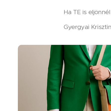
Ha TE is eljönné
Gyergyai Kriszti