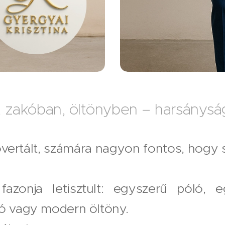
, zakóban, öltönyben – harsánysá
overtált, számára nagyon fontos, hogy
fazonja letisztult: egyszerű póló, e
kó vagy modern öltöny.