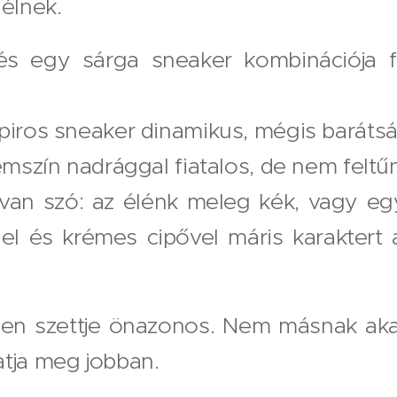
 élnek.
és egy sárga sneaker kombinációja fr
piros sneaker dinamikus, mégis baráts
rémszín nadrággal fiatalos, de nem feltű
 van szó: az élénk meleg kék, vagy eg
gel és krémes cipővel máris karaktert 
n szettje önazonos. Nem másnak akar
atja meg jobban.