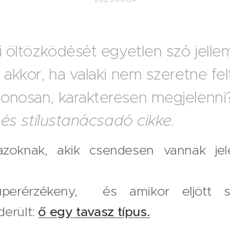
i öltözködését egyetlen szó jellem
 akkor, ha valaki nem szeretne fe
onosan, karakteresen megjelenn
n-és stílustanácsadó cikke.
zoknak, akik csendesen vannak je
szuperérzékeny, és amikor eljött sz
derült:
ő egy tavasz típus.