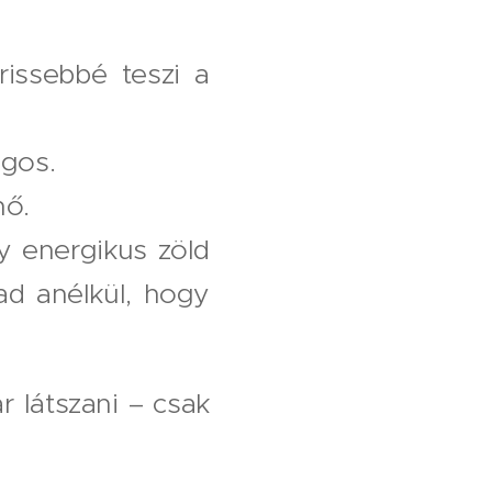
issebbé teszi a
ágos.
nő.
y energikus zöld
ad anélkül, hogy
 látszani – csak