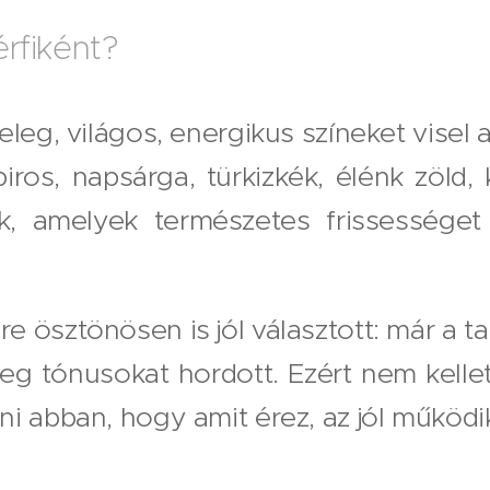
érfiként?
eleg, világos, energikus színeket visel 
iros, napsárga, türkizkék, élénk zöld,
k, amelyek természetes frissességet
 ösztönösen is jól választott: már a ta
eg tónusokat hordott. Ezért nem kelle
i abban, hogy amit érez, az jól működi