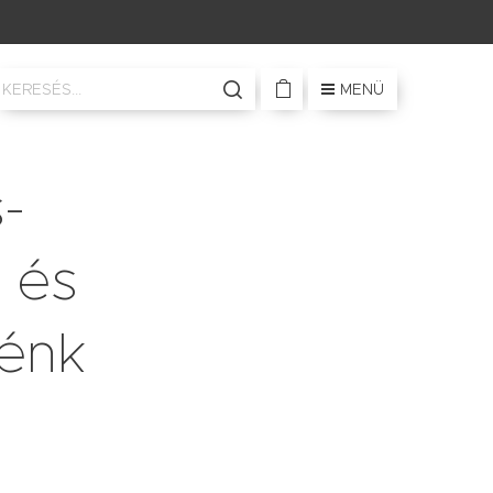
MENÜ
-
 és
lénk