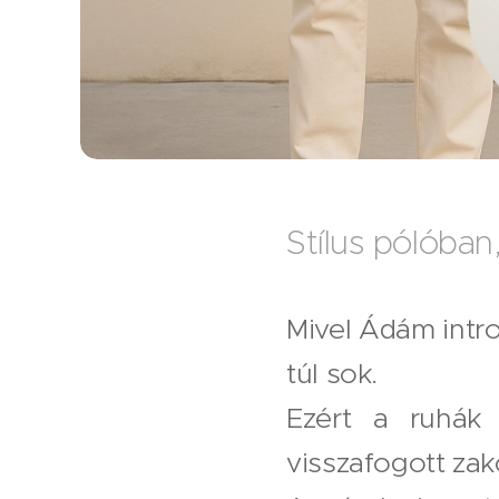
Stílus pólóban
Mivel Ádám intr
túl sok.
Ezért a ruhák 
visszafogott za