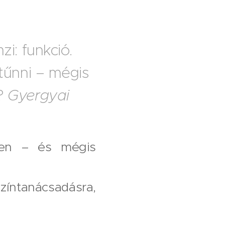
zi: funkció.
ltűnni – mégis
i?
Gyergyai
len – és mégis
íntanácsadásra,