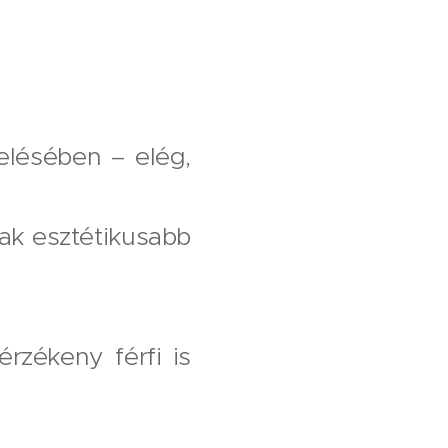
elésében – elég,
ak esztétikusabb
érzékeny férfi is