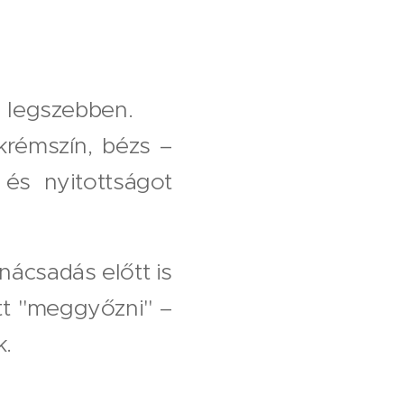
a legszebben.
 krémszín, bézs –
 és nyitottságot
nácsadás előtt is
tt "meggyőzni" –
k.