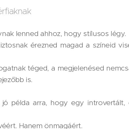
rfiaknak
nak lenned ahhoz, hogy stílusos légy.
ztosnak érezned magad a színeid vis
ogatnak téged, a megjelenésed nemcs
ejezőbb is.
ó példa arra, hogy egy introvertált, 
éért. Hanem önmagáért.