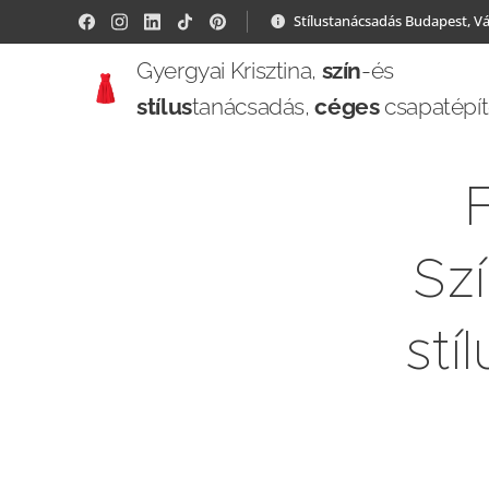
Stílustanácsadás Budapest, V
Gyergyai Krisztina,
szín
-és
stílus
tanácsadás,
céges
csapatépí
Sz
stí