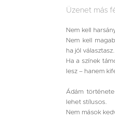
Üzenet más fé
Nem kell harsány
Nem kell magabi
ha jól választasz.
Ha a színek tám
lesz – hanem kif
Ádám története j
lehet stílusos.
Nem mások kedv