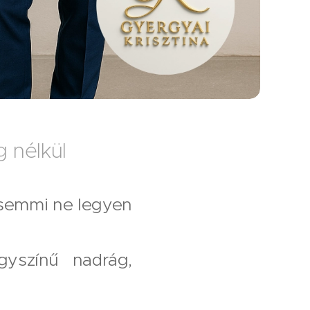
g nélkül
 semmi ne legyen
gyszínű nadrág,