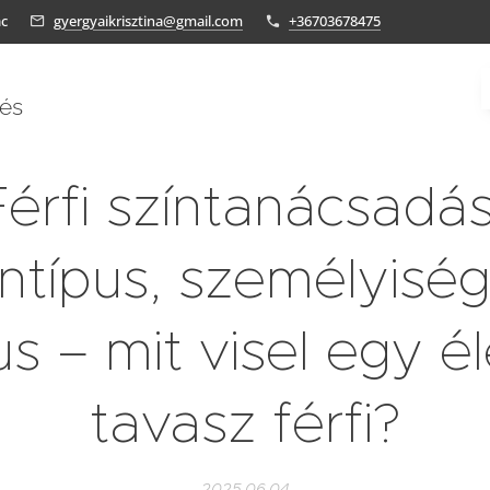
ác
gyergyaikrisztina@gmail.com
+36703678475
tés
Férfi színtanácsadás
íntípus, személyiség
lus – mit visel egy é
tavasz férfi?
2025.06.04