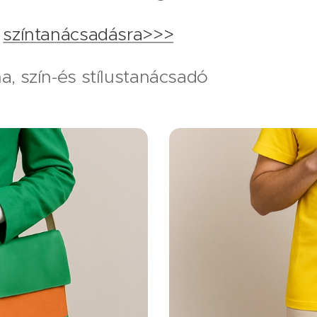
l
színtanácsadásra>>>
na, szín-és stílustanácsadó