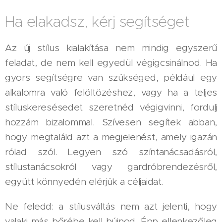
Ha elakadsz, kérj segítséget
Az új stílus kialakítása nem mindig egyszerű
feladat, de nem kell egyedül végigcsinálnod. Ha
gyors segítségre van szükséged, például egy
alkalomra való felöltözéshez, vagy ha a teljes
stíluskeresésedet szeretnéd végigvinni, fordulj
hozzám bizalommal. Szívesen segítek abban,
hogy megtaláld azt a megjelenést, amely igazán
rólad szól. Legyen szó színtanácsadásról,
stílustanácsokról vagy gardróbrendezésről,
együtt könnyedén elérjük a céljaidat.
Ne feledd: a stílusváltás nem azt jelenti, hogy
valaki más bőrébe kell bújnod. Épp ellenkezőleg