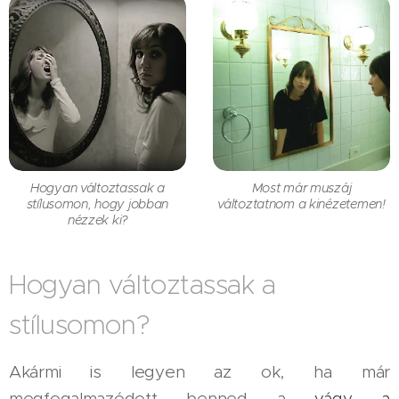
Hogyan változtassak a
Most már muszáj
stílusomon, hogy jobban
változtatnom a kinézetemen!
nézzek ki?
Hogyan változtassak a
stílusomon?
Akármi is legyen az ok, ha már
megfogalmazódott benned a
vágy a