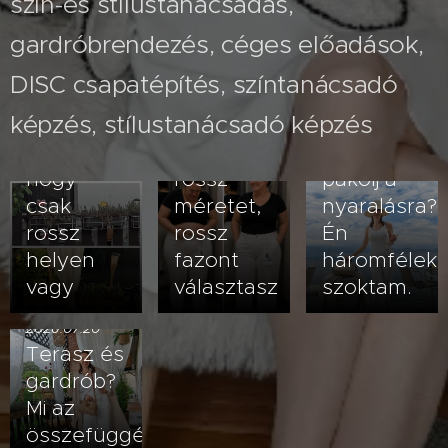
szín-és stílustanácsadás,
gardróbrendezés, céges előadások,
2026.07.26
A fehér
2026.08.03
DISC csapatépítés, színtanácsadó
Nem
nadrág
képzés, stílustanácsadó képzés
veled van
kövérít –
2026.07.23
baj- lehet,
vagy
Hogyan
hogy
rossz
pakolj a
csak
méretet,
nyaralásra?
rossz
rossz
Én
helyen
fazont
háromfélek
vagy
választasz
szoktam.
2026.07.20
Terasz és
gardrób?
Mi az
összefüggés?