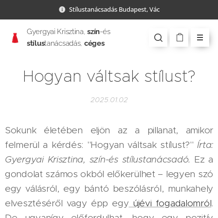
Stílustanácsadás Budapest, Vác
Gyergyai Krisztina,
szín
-és
stílus
tanácsadás,
céges
csapatépítés
Hogyan váltsak stílust?
2025.01.02
Sokunk életében eljön az a pillanat, amikor
felmerül a kérdés: "Hogyan váltsak stílust?"
Írta:
Gyergyai Krisztina, szín-és stílustanácsadó.
Ez a
gondolat számos okból előkerülhet – legyen szó
egy válásról, egy bántó beszólásról, munkahely
elvesztéséről vagy épp egy
újévi fogadalomról
.
De ugyanígy előfordulhat, hogy egy pozitív