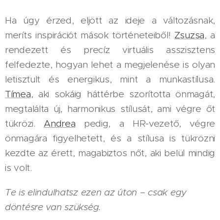
Ha úgy érzed, eljött az ideje a változásnak,
meríts inspirációt mások történeteiből!
Zsuzsa
, a
rendezett és precíz virtuális asszisztens
felfedezte, hogyan lehet a megjelenése is olyan
letisztult és energikus, mint a munkastílusa.
Tímea
, aki sokáig háttérbe szorította önmagát,
megtalálta új, harmonikus stílusát, ami végre őt
tükrözi.
Andrea
pedig, a HR-vezető, végre
önmagára figyelhetett, és a stílusa is tükrözni
kezdte az érett, magabiztos nőt, aki belül mindig
is volt.
Te is elindulhatsz ezen az úton – csak egy
döntésre van szükség.