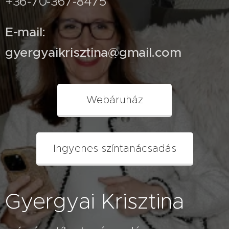
+36-70-367-8475
E-mail:
gyergyaikrisztina@gmail.com
Webáruház
Ingyenes színtanácsadás
Gyergyai Krisztina