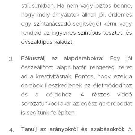
stílusunkban. Ha nem vagy biztos benne,
hogy mely árnyalatok állnak jól, érdemes
egy
színtanácsadó
segítségét kérni, vagy
rendeld az
ingyenes színtípus tesztet, és
évszaktípus kalauzt.
Fókuszálj az alapdarabokra:
Egy jól
összeállított alapruhatár rengeteg teret
ad a kreativitásnak. Fontos, hogy ezek a
darabok illeszkedjenek az életmódodhoz
és a céljaidhoz.
4 részes videó
sorozatunkból
akár az egész gardróbodat
is segítünk felépíteni.
Tanulj az arányokról és szabásokról:
A