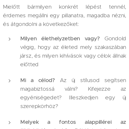
Mielőtt bármilyen konkrét lépést tennél,
érdemes megállni egy pillanatra, magadba nézni,
és átgondolni a következőket:
Milyen élethelyzetben vagy?
Gondold
végig, hogy az életed mely szakaszában
jársz, és milyen kihívások vagy célok állnak
előtted
Mi a célod?
Az új stílusod segítsen
magabiztossá válni? Kifejezze az
egyéniségedet? Illeszkedjen egy új
szerepkörhöz?
Melyek a fontos alappillérei az