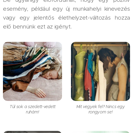
esemény, például egy új munkahelyi kinevezés
vagy egy jelentős élethelyzet-változás hozza
elő bennünk ezt az igényt.
Túl sok a szedett-vedett
Mit vegyek fel? Nincs egy
ruhám!
rongyom se!