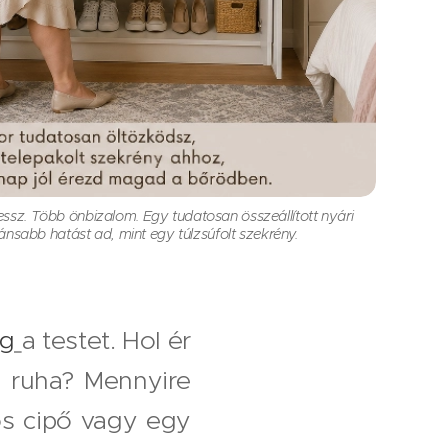
ssz. Több önbizalom. Egy tudatosan összeállított nyári
nsabb hatást ad, mint egy túlzsúfolt szekrény.
ag
a testet. Hol ér
a ruha? Mennyire
os cipő vagy egy