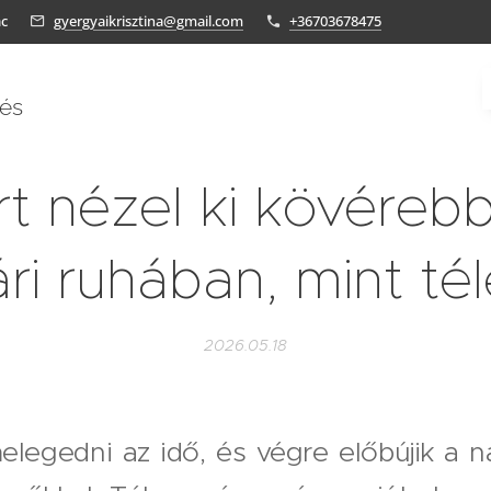
ác
gyergyaikrisztina@gmail.com
+36703678475
tés
rt nézel ki kövéreb
ri ruhában, mint té
2026.05.18
legedni az idő, és végre előbújik a na