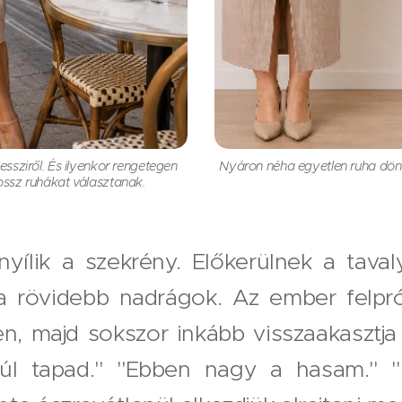
ssziről. És ilyenkor rengetegen
Nyáron néha egyetlen ruha dön
ossz ruhákat választanak.
yílik a szekrény. Előkerülnek a taval
a rövidebb nadrágok. Az ember felprób
n, majd sokszor inkább visszaakasztja 
úl tapad." "Ebben nagy a hasam." 