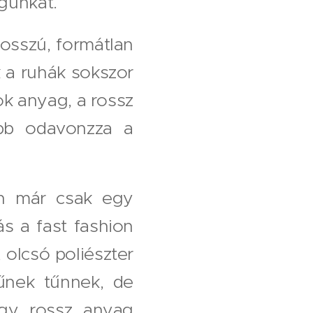
agunkat.
hosszú, formátlan
 a ruhák sokszor
ok anyag, a rossz
ább odavonzza a
an már csak egy
ás a fast fashion
olcsó poliészter
űnek tűnnek, de
Egy rossz anyag