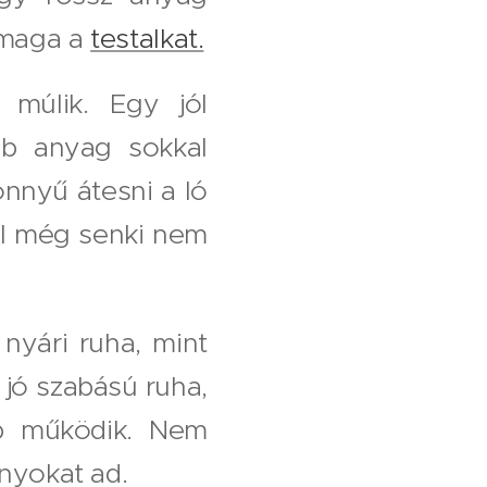
 maga a
testalkat.
múlik. Egy jól
bb anyag sokkal
önnyű átesni a ló
ól még senki nem
nyári ruha, mint
 jó szabású ruha,
p működik. Nem
ányokat ad.