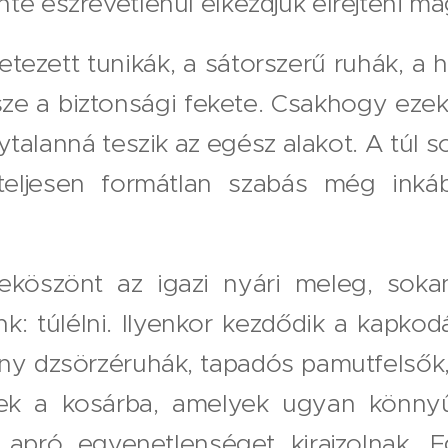
te észrevétlenül elkezdjük elrejteni m
tezett tunikák, a sátorszerű ruhák, a 
sze a biztonsági fekete. Csakhogy ezek
talanná teszik az egész alakot. A túl s
eljesen formátlan szabás még ink
eköszönt az igazi nyári meleg, sok
k: túlélni. Ilyenkor kezdődik a kapkod
ny dzsörzéruhák, tapadós pamutfelsők, 
ek a kosárba, amelyek ugyan könny
apró egyenetlenséget kirajzolnak. 