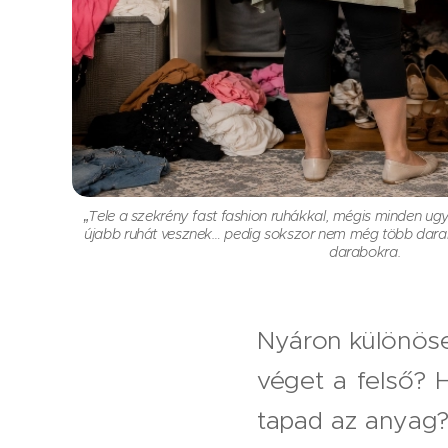
„Tele a szekrény fast fashion ruhákkal, mégis minden ugy
újabb ruhát vesznek… pedig sokszor nem még több dara
darabokra.
Nyáron különöse
véget a felső? 
tapad az anyag?