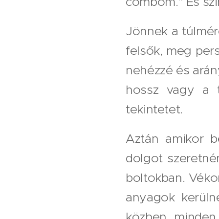
combom." És szin
Jönnek a túlmére
felsők, meg per
nehézzé és arány
hossz vagy a t
tekintetet.
Aztán amikor b
dolgot szeretnén
boltokban. Véko
anyagok kerüln
közben minden 