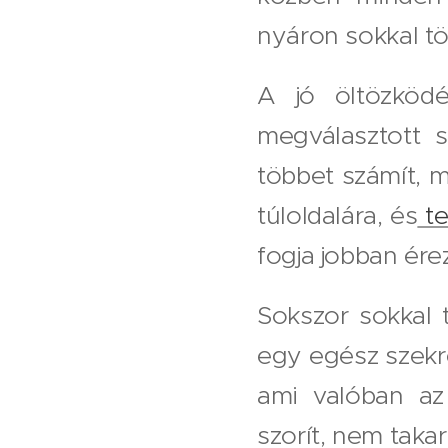
nyáron sokkal t
A jó öltözköd
megválasztott 
többet számít, m
túloldalára, és
te
fogja jobban ére
Sokszor sokkal 
egy egész szekré
ami valóban a
szorít, nem taka