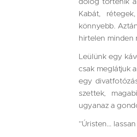
dolog történik 
Kabát, rétegek
könnyebb. Aztán
hirtelen minden
Leülünk egy kávé
csak meglátjuk a
egy divatfotózás
szettek, magab
ugyanaz a gondo
"Úristen… lassan