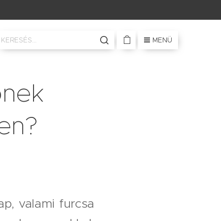
MENÜ
bnek
len?
p, valami furcsa