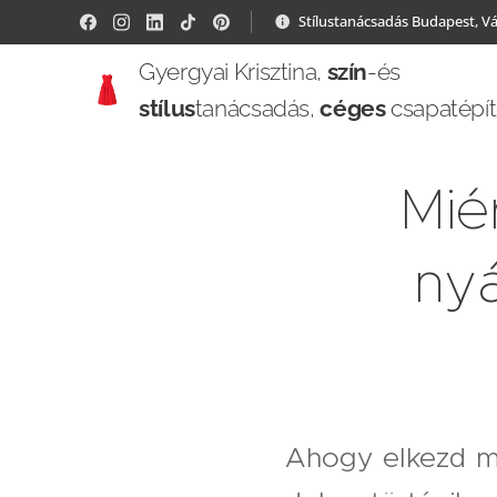
Stílustanácsadás Budapest, V
Gyergyai Krisztina,
szín
-és
stílus
tanácsadás,
céges
csapatépí
Mié
nyá
Ahogy elkezd me