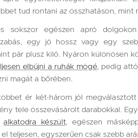
öbbet tud rontani az összhatáson, mint
és sokszor egészen apró dolgokon 
szabás, egy jó hossz vagy egy sze
int pár plusz kiló. Nyáron különösen k
ljesen elbújni a ruhák mögé
, pedig att
zni magát a bőrében.
többet ér két-három jól megválasztott 
ny tele összevásárolt darabokkal. Egy
z
alkatodra készült
, egészen máskép
r el teljesen, egyszerűen csak szebb ar