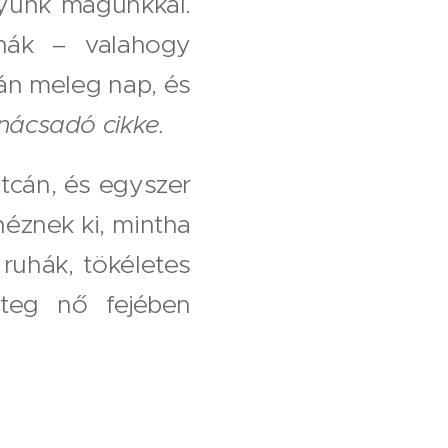
gyunk magunkkal.
uhák – valahogy
án meleg nap, és
anácsadó cikke.
utcán, és egyszer
néznek ki, mintha
 ruhák, tökéletes
eteg nő fejében