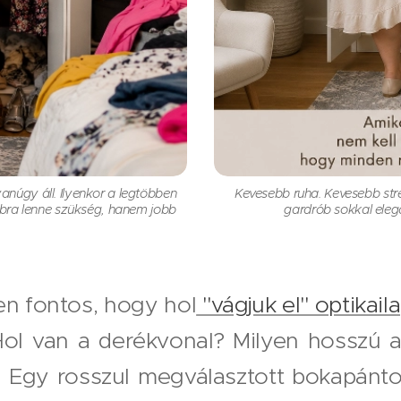
anúgy áll. Ilyenkor a legtöbben
Kevesebb ruha. Kevesebb stre
bra lenne szükség, hanem jobb
gardrób sokkal elegá
n fontos, hogy hol
"vágjuk el" optikail
Hol van a derékvonal? Milyen hosszú 
 Egy rosszul megválasztott bokapánt