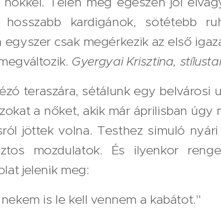
a nőkkel. Télen még egészen jól elva
, hosszabb kardigánok, sötétebb r
 egyszer csak megérkezik az első igaz
 megváltozik.
Gyergyai Krisztina, stílust
zó teraszára, sétálunk egy belvárosi 
zokat a nőket, akik már áprilisban úgy 
ról jöttek volna. Testhez simuló nyári
iztos mozdulatok. És ilyenkor reng
lat jelenik meg:
 nekem is le kell vennem a kabátot."