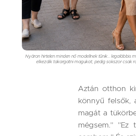
Nyáron hirtelen minden nő modellnek tűnik… legalábbis me
elkezdik takargatni magukat, pedig sokszor csak r
Aztán otthon kin
könnyű felsők, 
magát a tükörbe
mégsem." "Ez t