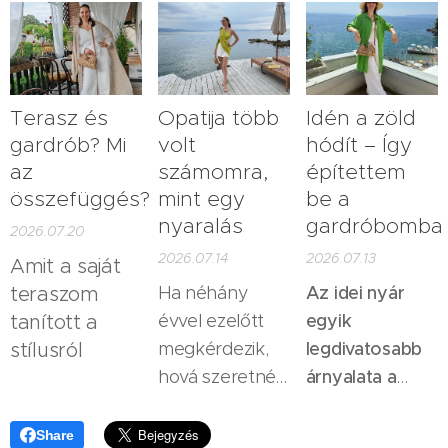
valamit
bőröndöt, és
nagymamámtól
ezerszer
elkezdjük
örökölt
hallottam az
beletenni a
növények, a
elmúlt
ruhákat. Pedig
régi
években,
szerintem a
cserepeikben,
Terasz és
Opatija több
Idén a zöld
akkor ez
pakolás már
valahol a lomok
gardrób? Mi
volt
hódít – Így
biztosan
jóval korábban
az
számomra,
építettem
között. Nem
benne van a
összefüggés?
mint egy
be a
elkezdődik.
dobtam ki őket,
top
nyaralás
gardróbomba
Gyergyai
de igazából
2026.07.20
háromban.
Krisztina,
nem is
2026.07.14
2026.07.13
Amit a saját
Gyergyai
stílustanácsadó
foglalkoztam
teraszom
Ha néhány
Az idei nyár
cikke.
velük. Ott
Krisztina
tanított a
évvel ezelőtt
egyik
voltak, éltek
stílusról
megkérdezik,
legdivatosabb
cikke.
valahogy, én
hová szeretnék
árnyalata a
pedig időnként
utazni,
lime- vagy
észrevettem
valószínűleg
kiwizöld.
Ez a
Share