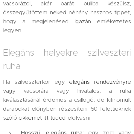
vacsorázol, akár baráti buliba készülsz,
összegyűjtöttem neked néhány hasznos tippet,
hogy a megjelenésed igazán emlékezetes
legyen.
Elegáns helyekre szilveszteri
ruha
Ha szilveszterkor egy
elegáns rendezvényre
vagy vacsorára vagy hivatalos, a ruha
kiválasztásánál érdemes a csillogó, de kifinomult
darabokat előnyben részesíteni. 50 felettieknek
szóló
cikkemet itt tudod
elolvasni.
Hosszú, elegáns ruha
: egy zöld vagy