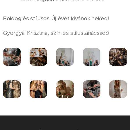
Boldog és stílusos Új évet kívánok neked!
Gyergyai Krisztina, szín-és stílustanácsadó