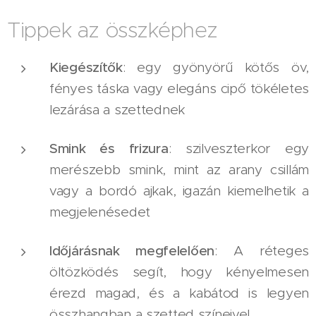
Tippek az összképhez
Kiegészítők
: egy gyönyörű kötős öv,
fényes táska vagy elegáns cipő tökéletes
lezárása a szettednek
Smink és frizura
: szilveszterkor egy
merészebb smink, mint az arany csillám
vagy a bordó ajkak, igazán kiemelhetik a
megjelenésedet
Időjárásnak megfelelően
: A réteges
öltözködés segít, hogy kényelmesen
érezd magad, és a kabátod is legyen
összhangban a szetted színeivel.