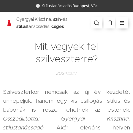
Stílustanácsadás Budapest, Vác
Gyergyai Krisztina,
szín
-és
stílus
tanácsadás,
céges
csapatépítés
Mit vegyek fel
szilveszterre?
2024.12.17
Szilveszterkor nemcsak az új év kezdetét
ünnepeljük, hanem egy kis csillogás, stílus és
babonák is részei lehetnek az estének.
Összeállította: Gyergyai Krisztina,
stílustanácsadó.
Akár elegáns helyen