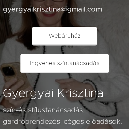
elsőként.
gyergyaikrisztina@gmail.com
Gyergyai
Krisztina,
stílustanácsadó
Webáruház
cikke.
Ingyenes színtanácsadás
Gyergyai Krisztina
szín-és stílustanácsadás,
gardróbrendezés, céges előadások,
2026.07.26
A fehér