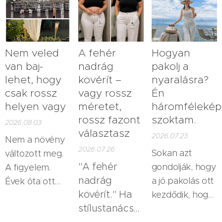
Nem veled
A fehér
Hogyan
van baj-
nadrág
pakolj a
lehet, hogy
kövérít –
nyaralásra?
csak rossz
vagy rossz
Én
helyen vagy
méretet,
háromféleké
rossz fazont
szoktam.
2026.08.03
választasz
2026.07.23
Nem a növény
2026.07.26
Sokan azt
változott meg.
"A fehér
gondolják, hogy
A figyelem.
nadrág
a jó pakolás ott
Évek óta ott
kövérít." Ha
kezdődik, hogy
álltak a
stílustanácsadóként
előveszünk egy
teraszon a