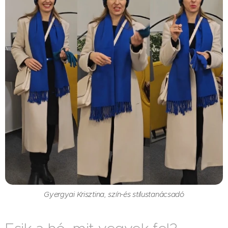
Gyergyai Krisztina, szín-és stílustanácsadó