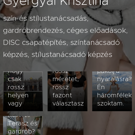
Gyergyai Krisztina
szín-és stílustanácsadás,
gardróbrendezés, céges előadások,
2026.07.26
A fehér
2026.08.03
DISC csapatépítés, színtanácsadó
Nem
nadrág
képzés, stílustanácsadó képzés
veled van
kövérít –
2026.07.23
baj- lehet,
vagy
Hogyan
hogy
rossz
pakolj a
csak
méretet,
nyaralásra?
rossz
rossz
Én
helyen
fazont
háromfélek
vagy
választasz
szoktam.
2026.07.20
Terasz és
gardrób?