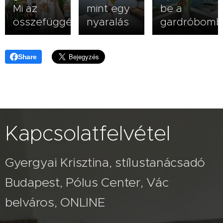
Mi az
mint egy
be a
összefüggés?
nyaralás
gardróbomb
Share
Kapcsolatfelvétel
Gyergyai Krisztina, stílustanácsadó
Budapest, Pólus Center, Vác
belváros, ONLINE