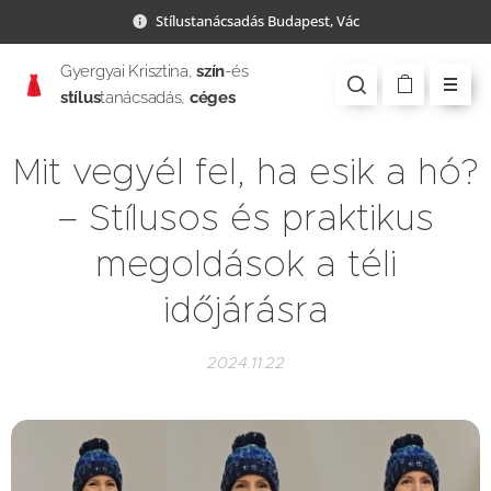
Stílustanácsadás Budapest, Vác
Gyergyai Krisztina,
szín
-és
stílus
tanácsadás,
céges
csapatépítés
Mit vegyél fel, ha esik a hó?
– Stílusos és praktikus
megoldások a téli
időjárásra
2024.11.22