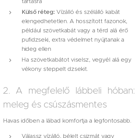
tartásra
Külső réteg:
Vízálló és szélálló kabát
elengedhetetlen. A hosszított fazonok,
például szövetkabát vagy a térd alá érő
pufidzseki, extra védelmet nyújtanak a
hideg ellen
Ha szövetkabátot viselsz, vegyél alá egy
vékony steppelt dzsekit.
2. A megfelelő lábbeli hóban:
meleg és csúszásmentes
Havas időben a lábad komfortja a legfontosabb.
Válassz vízálló, bélelt csizmát vagy