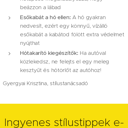
beázzon a lábad
Esőkabát a hó ellen:
A hó gyakran
nedvesít, ezért egy könnyű, vízálló
esőkabát a kabátod fölött extra védelmet
nyújthat
Hótakarító kiegészítők:
Ha autóval
közlekedsz, ne felejts el egy meleg
kesztyűt és hótörlőt az autóhoz!
Gyergyai Krisztina, stílustanácsadó
Ingyenes stílustippek e-