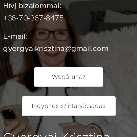
Hívj bizalommal:
+36-70-367-8475
E-mail:
gyergyaikrisztina@gmail.com
Webáruház
Ingyenes színtanácsadás