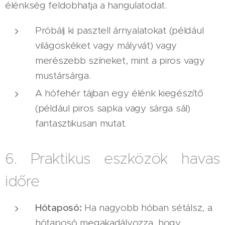
élénkség feldobhatja a hangulatodat.
Próbálj ki pasztell árnyalatokat (például
világoskéket vagy mályvát) vagy
merészebb színeket, mint a piros vagy
mustársárga.
A hófehér tájban egy élénk kiegészítő
(például piros sapka vagy sárga sál)
fantasztikusan mutat.
6. Praktikus eszközök havas
időre
Hótaposó:
Ha nagyobb hóban sétálsz, a
hótaposó megakadályozza, hogy