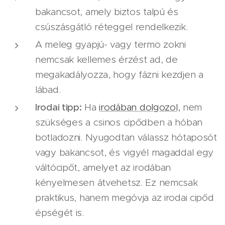
bakancsot, amely biztos talpú és
csúszásgátló réteggel rendelkezik.
A meleg gyapjú- vagy termo zokni
nemcsak kellemes érzést ad, de
megakadályozza, hogy fázni kezdjen a
lábad.
Irodai tipp:
Ha
irodában dolgozol,
nem
szükséges a csinos cipődben a hóban
botladozni. Nyugodtan válassz hótaposót
vagy bakancsot, és vigyél magaddal egy
váltócipőt, amelyet az irodában
kényelmesen átvehetsz. Ez nemcsak
praktikus, hanem megóvja az irodai cipőd
épségét is.