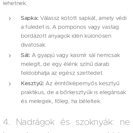
lehetnek.
Sapka:
Válassz kötött sapkát, amely védi
a füledet is. A pomponos vagy vastag
bordázott anyagok idén különösen
divatosak.
Sál:
A gyapjú vagy kasmír sál nemcsak
melegít, de egy élénk színű darab
feldobhatja az egész szettedet.
Kesztyű:
Az érintőképernyős kesztyű
praktikus, de a bőrkesztyűk is elegánsak
és melegek, főleg, ha béleltek.
4. Nadrágok és szoknyák: ne