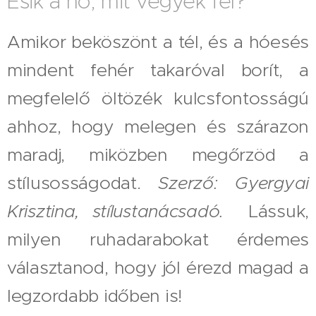
Esik a hó, mit vegyek fel?
Amikor beköszönt a tél, és a hóesés
mindent fehér takaróval borít, a
megfelelő öltözék kulcsfontosságú
ahhoz, hogy melegen és szárazon
maradj, miközben megőrzöd a
stílusosságodat.
Szerző: Gyergyai
Krisztina, stílustanácsadó.
Lássuk,
milyen ruhadarabokat érdemes
választanod, hogy jól érezd magad a
legzordabb időben is!