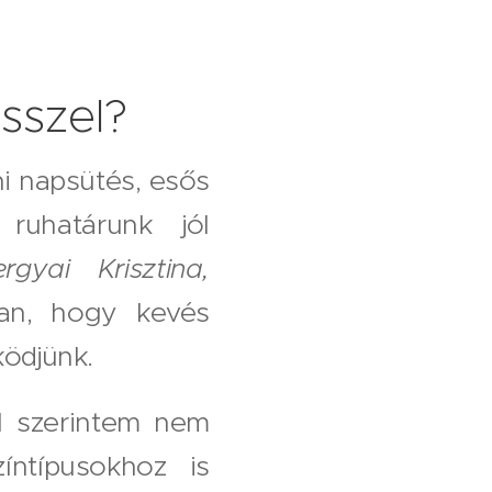
sszel?
i napsütés, esős
ruhatárunk jól
rgyai Krisztina,
an, hogy kevés
ködjünk.
l szerintem nem
íntípusokhoz is