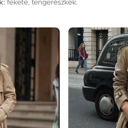
k:
fekete, tengerészkék.