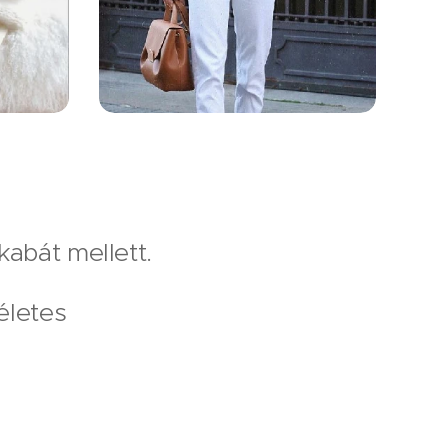
abát mellett.
életes