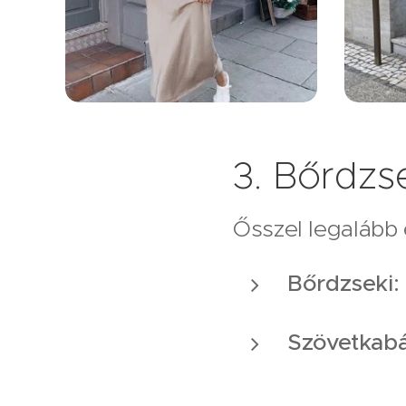
3. Bőrdzs
Ősszel legalább 
Bőrdzseki:
Szövetkabá