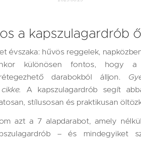
tos a kapszulagardrób ő
et évszaka: hűvös reggelek, napközben
yenkor különösen fontos, hogy a 
rétegezhető darabokból álljon.
Gye
cikke.
A kapszulagardrób segít abb
zatosan, stílusosan és praktikusan öltöz
m azt a 7 alapdarabot, amely nélkü
apszulagardrób – és mindegyiket sz