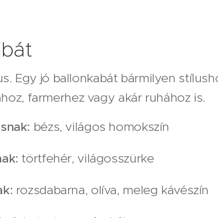
abát
us. Egy jó ballonkabát bármilyen stílusho
hoz, farmerhez vagy akár ruhához is.
usnak:
bézs, világos homokszín
nak:
törtfehér, világosszürke
ak:
rozsdabarna, olíva, meleg kávészín