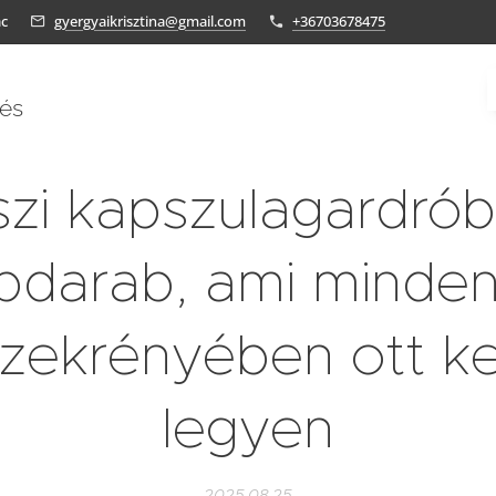
ác
gyergyaikrisztina@gmail.com
+36703678475
tés
zi kapszulagardrób
pdarab, ami minde
zekrényében ott ke
legyen
2025.08.25