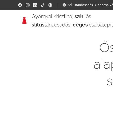
Stílustanácsadás Budapest, V
Gyergyai Krisztina,
szín
-és
stílus
tanácsadás,
céges
csapatépí
Ős
ala
s