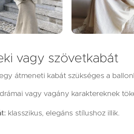
eki vagy szövetkabát
egy átmeneti kabát szükséges a ballonk
drámai vagy vagány karaktereknek tök
t:
klasszikus, elegáns stílushoz illik.