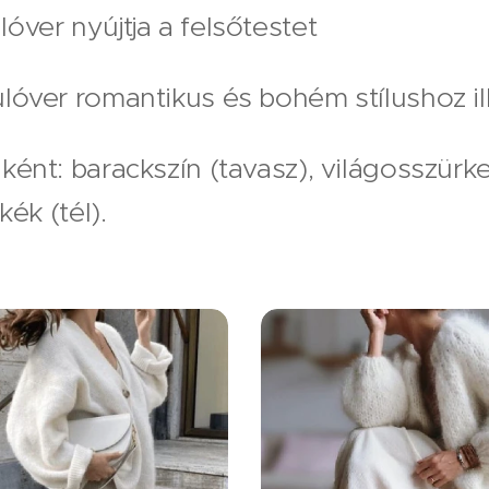
óver nyújtja a felsőtestet
lóver romantikus és bohém stílushoz ill
ként: barackszín (tavasz), világosszürke
kék (tél).