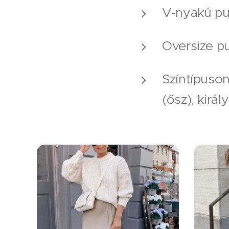
V-nyakú pul
Oversize pu
Színtípuson
(ősz), király