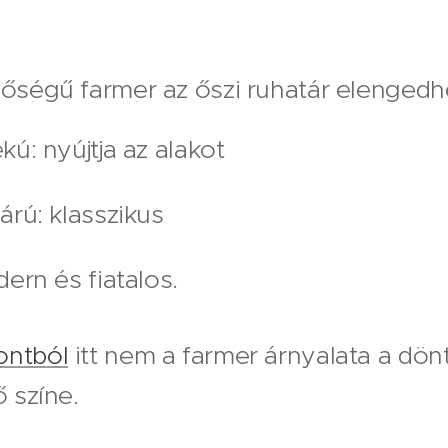
nőségű farmer az őszi ruhatár elengedhe
ú: nyújtja az alakot
rú: klasszikus
ern és fiatalos.
ontból
itt nem a farmer árnyalata a dön
ő színe.