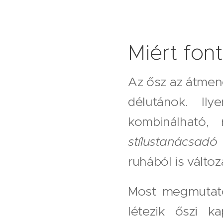
Miért fon
Az ősz az átmen
délutánok. Il
kombinálható, 
stílustanácsadó 
ruhából is válto
Most megmutato
létezik őszi k