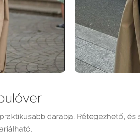
 pulóver
praktikusabb darabja. Rétegezhető, és st
riálható.