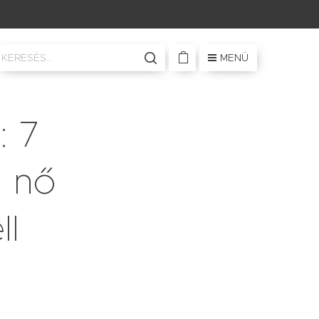
MENÜ
: 7
n nő
ll