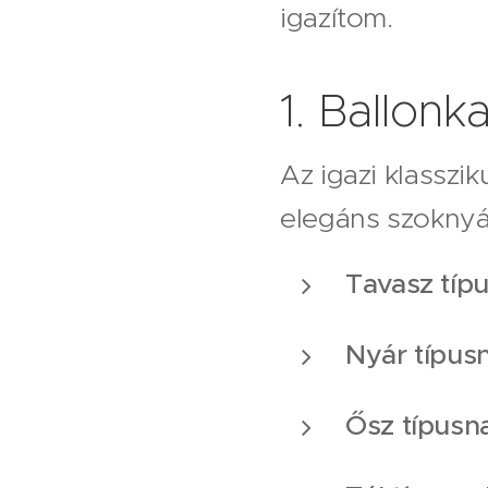
igazítom.
1. Ballonk
Az igazi klasszik
elegáns szoknyá
Tavasz típ
Nyár típus
Ősz típusn