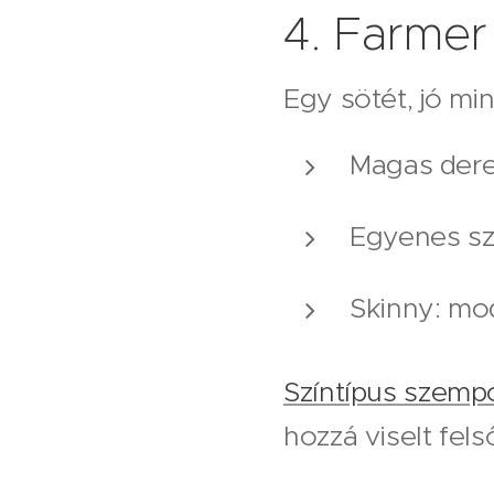
4. Farmer
Egy sötét, jó mi
Magas derek
Egyenes szá
Skinny: mod
Színtípus szemp
hozzá viselt fels