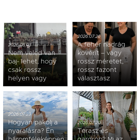
2026.07.26
A fehér nadrág
2026.08.03
Nem veled van
kövérít – vagy
baj- lehet, hogy
rossz méretet,
csak rossz
rossz fazont
helyen vagy
választasz
2026.07.23
Hogyan pakolj a
2026.07.20
nyaralásra? Én
Terasz és
háromféleképpen
gardrób? Mi az