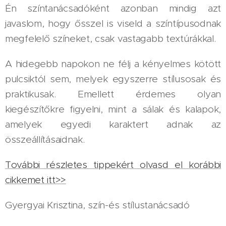
Én színtanácsadóként azonban mindig azt
javaslom, hogy ősszel is viseld a színtípusodnak
megfelelő színeket, csak vastagabb textúrákkal.
A hidegebb napokon ne félj a kényelmes kötött
pulcsiktól sem, melyek egyszerre stílusosak és
praktikusak. Emellett érdemes olyan
kiegészítőkre figyelni, mint a sálak és kalapok,
amelyek egyedi karaktert adnak az
összeállításaidnak.
További részletes tippekért olvasd el korábbi
cikkemet itt>>
Gyergyai Krisztina, szín-és stílustanácsadó