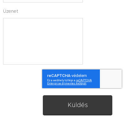
Üzenet
Küldés