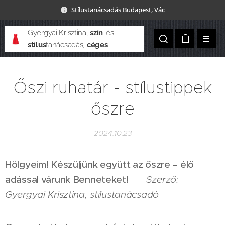
Stílustanácsadás Budapest, Vác
Gyergyai Krisztina,
szín
-és
stílus
tanácsadás,
céges
csapatépítés
Őszi ruhatár - stílustippek
őszre
2024.10.23
Hölgyeim! Készüljünk együtt az őszre – élő
adással várunk Benneteket!
🍂
Szerző:
Gyergyai Krisztina, stílustanácsadó