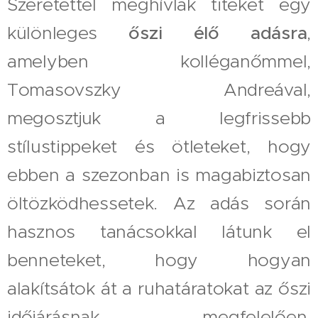
Szeretettel meghívlak titeket egy
különleges
őszi élő adásra
,
amelyben kolléganőmmel,
Tomasovszky Andreával,
megosztjuk a legfrissebb
stílustippeket és ötleteket, hogy
ebben a szezonban is magabiztosan
öltözködhessetek. Az adás során
hasznos tanácsokkal látunk el
benneteket, hogy hogyan
alakítsátok át a ruhatáratokat az őszi
időjárásnak megfelelően,