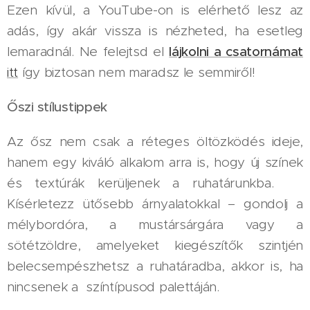
Ezen kívül, a YouTube-on is elérhető lesz az
adás, így akár vissza is nézheted, ha esetleg
lemaradnál. Ne felejtsd el
lájkolni a csatornámat
itt
így biztosan nem maradsz le semmiről!
Őszi stílustippek
Az ősz nem csak a réteges öltözködés ideje,
hanem egy kiváló alkalom arra is, hogy új színek
és textúrák kerüljenek a ruhatárunkba. 🍁
Kísérletezz ütősebb árnyalatokkal – gondolj a
mélybordóra, a mustársárgára vagy a
sötétzöldre, amelyeket kiegészítők szintjén
belecsempészhetsz a ruhatáradba, akkor is, ha
nincsenek a színtípusod palettáján.