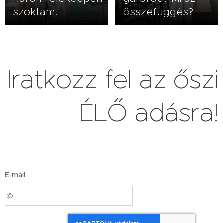
szoktam.
összefüggés?
Iratkozz fel az őszi
ÉLŐ adásra!
E-mail