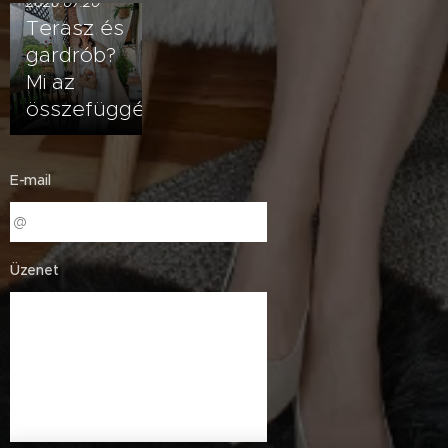
2026.07.20
Terasz és
gardrób?
Mi az
összefüggés?
E-mail
Üzenet