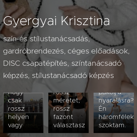
Gyergyai Krisztina
szín-és stílustanácsadás,
gardróbrendezés, céges előadások,
2026.07.26
A fehér
2026.08.03
DISC csapatépítés, színtanácsadó
Nem
nadrág
képzés, stílustanácsadó képzés
veled van
kövérít –
2026.07.23
baj- lehet,
vagy
Hogyan
hogy
rossz
pakolj a
csak
méretet,
nyaralásra?
rossz
rossz
Én
helyen
fazont
háromfélek
vagy
választasz
szoktam.