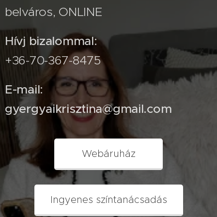
belváros, ONLINE
Hívj bizalommal:
+36-70-367-8475
E-mail:
gyergyaikrisztina@gmail.com
Webáruház
Ingyenes színtanácsadás