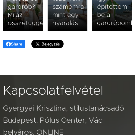
gardrób?
számomra,
építettem
Mi az
mint egy
be a
összefüggés?
nyaralás
gardróbomb
Share
Kapcsolatfelvétel
Gyergyai Krisztina, stílustanácsadó
Budapest, Pólus Center, Vác
belváros, ONLINE