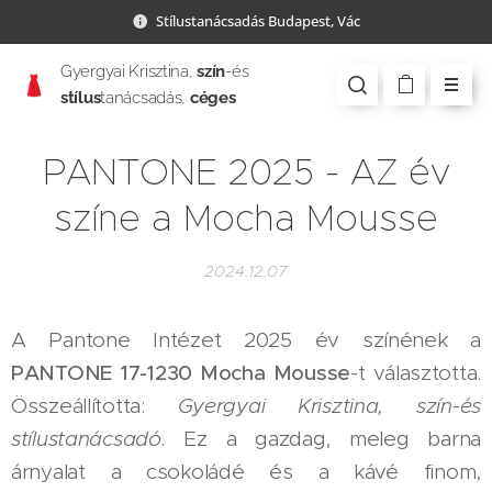
Stílustanácsadás Budapest, Vác
Gyergyai Krisztina,
szín
-és
stílus
tanácsadás,
céges
csapatépítés
PANTONE 2025 - AZ év
színe a Mocha Mousse
2024.12.07
A Pantone Intézet 2025 év színének a
PANTONE 17-1230 Mocha Mousse
-t választotta.
Összeállította:
Gyergyai Krisztina, szín-és
stílustanácsadó.
Ez a gazdag, meleg barna
árnyalat a csokoládé és a kávé finom,