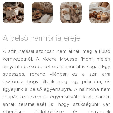
A belső harmónia ereje
A szín hatásai azonban nem állnak meg a külső
környezetnél. A Mocha Mousse finom, meleg
árnyalata belső békét és harmóniát is sugall. Egy
stresszes, rohanó világban ez a szín arra
ösztönöz, hogy álljunk meg egy pillanatra, és
figyeljünk a belső egyensúlyra. A harmónia nem
csupán az érzelmek egyensúlyát jelenti, hanem
annak felismerését is, hogy szükségünk van
pihenésre, feltöltődésre és önmagunk