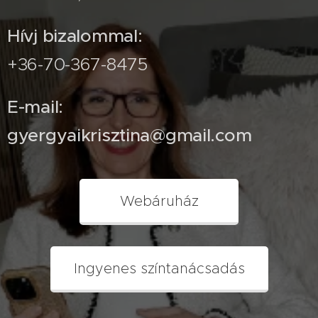
Hívj bizalommal:
+36-70-367-8475
E-mail:
gyergyaikrisztina@gmail.com
Webáruház
Ingyenes színtanácsadás