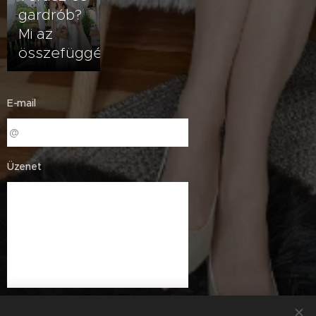
gardrób?
Mi az
összefüggés?
E-mail
Üzenet