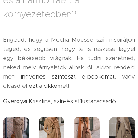
és a harmóniáért a
környezetedben?
Engedd, hogy a Mocha Mousse szín inspiráljon
téged, és segítsen, hogy te is részese legyél
egy békésebb világnak. Ha tudni szeretnéd,
neked mely árnyalatok állnak jól, akkor rendeld
meg
ingyenes színteszt e-bookomat
, vagy
olvasd el
ezt a cikkemet
!
Gyergyai Krisztina, szín-és stílustanácsadó