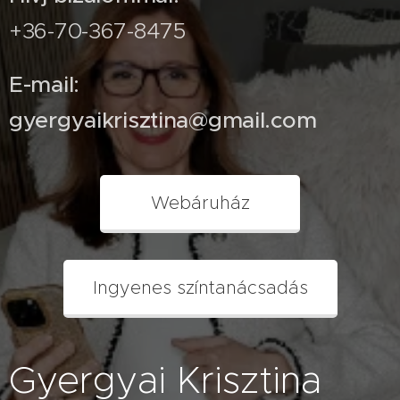
+36-70-367-8475
E-mail:
gyergyaikrisztina@gmail.com
Webáruház
Ingyenes színtanácsadás
Gyergyai Krisztina