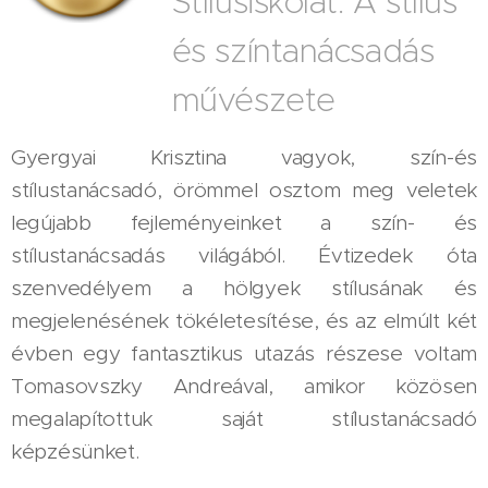
Stílusiskolát: A stílus
és színtanácsadás
művészete
Gyergyai Krisztina vagyok, szín-és
stílustanácsadó, örömmel osztom meg veletek
legújabb fejleményeinket a szín- és
stílustanácsadás világából. Évtizedek óta
szenvedélyem a hölgyek stílusának és
megjelenésének tökéletesítése, és az elmúlt két
évben egy fantasztikus utazás részese voltam
Tomasovszky Andreával, amikor közösen
megalapítottuk saját stílustanácsadó
képzésünket.