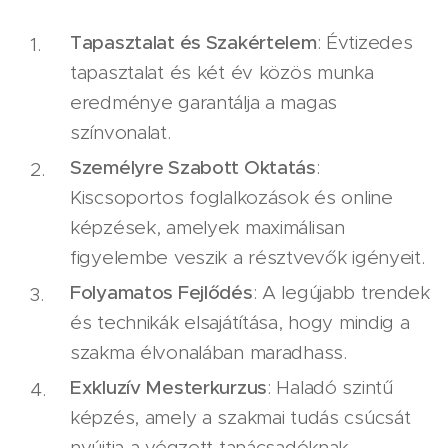
Tapasztalat és Szakértelem
: Évtizedes
tapasztalat és két év közös munka
eredménye garantálja a magas
színvonalat.
Személyre Szabott Oktatás
:
Kiscsoportos foglalkozások és online
képzések, amelyek maximálisan
figyelembe veszik a résztvevők igényeit.
Folyamatos Fejlődés
: A legújabb trendek
és technikák elsajátítása, hogy mindig a
szakma élvonalában maradhass.
Exkluzív Mesterkurzus
: Haladó szintű
képzés, amely a szakmai tudás csúcsát
nyújtja a végzett tanácsadóknak.