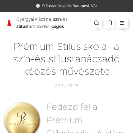
Stílustanácsadás Budapest, Vác
Gyergyai Krisztina,
szín
-és
stílus
tanácsadás,
céges
csapatépítés
Prémium Stílusiskola- a
szín-és stílustanácsadó
képzés művészete
2024.07.25
Fedezd fel a
Prémium