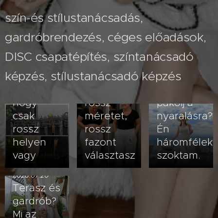
szín-és stílustanácsadás,
gardróbrendezés, céges előadások,
2026.07.26
A fehér
2026.08.03
DISC csapatépítés, színtanácsadó
Nem
nadrág
képzés, stílustanácsadó képzés
veled van
kövérít –
2026.07.23
baj- lehet,
vagy
Hogyan
hogy
rossz
pakolj a
csak
méretet,
nyaralásra?
rossz
rossz
Én
helyen
fazont
háromfélek
vagy
választasz
szoktam.
2026.07.20
Terasz és
gardrób?
Mi az