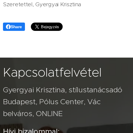
Szeretettel, Gyergyai Krisztina
Share
Kapcsolatfelvétel
Gyergyai Krisztina, stílustanácsadó
Budapest, Pólus Center, Vác
belváros, ONLINE
Hívj bizalommal: