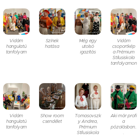
Vidám
Színek
Még egy
Vidám
hangulatú
hatása
utolsó
csoportkép
tanfolyam
igazítás
a Prémium
Stílusiskola
tanfolyamon
Vidám
Show room
Tomasovszk
Aki már profi
hangulatú
csendélet
y Andrea,
a
tanfolyam
Prémium
pózolásban..
Stílusiskola
.