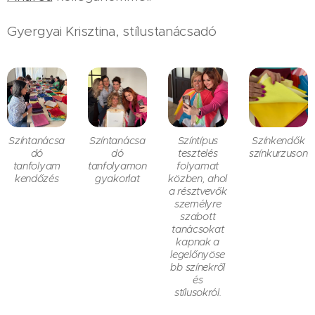
Gyergyai Krisztina, stílustanácsadó
Színtanácsa
Színtanácsa
Színtípus
Színkendők
dó
dó
tesztelés
színkurzuson
tanfolyam
tanfolyamon
folyamat
kendőzés
gyakorlat
közben, ahol
a résztvevők
személyre
szabott
tanácsokat
kapnak a
legelőnyöse
bb színekről
és
stílusokról.