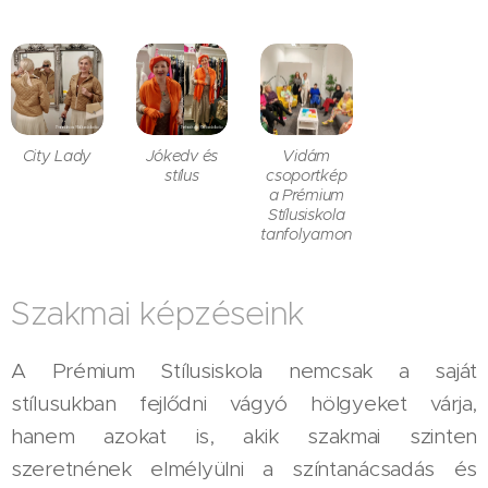
City Lady
Jókedv és
Vidám
stílus
csoportkép
a Prémium
Stílusiskola
tanfolyamon
Szakmai képzéseink
A Prémium Stílusiskola nemcsak a saját
stílusukban fejlődni vágyó hölgyeket várja,
hanem azokat is, akik szakmai szinten
szeretnének elmélyülni a színtanácsadás és