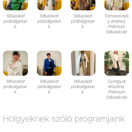
Stílusokat
Stílusokat
Stílusokat
Tomasovszk
próbálgatun
próbálgatun
próbálgatun
y Andrea,
k
k
k
Prémium
Stílusiskola
Stílusokat
Stílusokat
Stílusokat
Gyergyai
próbálgatun
próbálgatun
próbálgatun
Krisztina,
k
k
k
Prémium
Stílusiskola
Hölgyeknek szóló programjaink