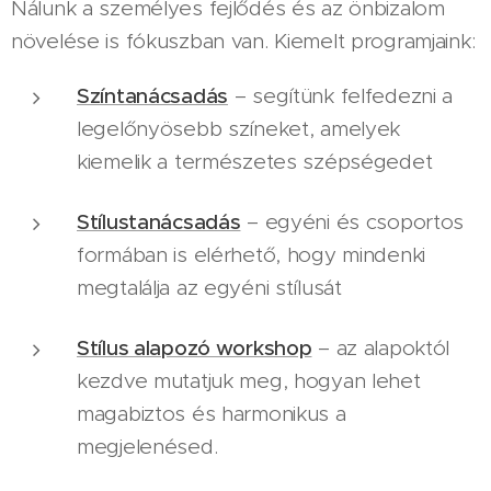
Nálunk a személyes fejlődés és az önbizalom
növelése is fókuszban van. Kiemelt programjaink:
Színtanácsadás
– segítünk felfedezni a
legelőnyösebb színeket, amelyek
kiemelik a természetes szépségedet
Stílustanácsadás
– egyéni és csoportos
formában is elérhető, hogy mindenki
megtalálja az egyéni stílusát
Stílus alapozó workshop
– az alapoktól
kezdve mutatjuk meg, hogyan lehet
magabiztos és harmonikus a
megjelenésed.