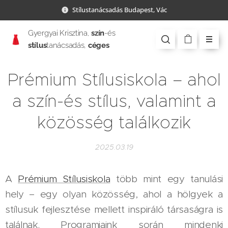
Stílustanácsadás Budapest, Vác
Gyergyai Krisztina,
szín
-és
stílus
tanácsadás,
céges
csapatépítés
Prémium Stílusiskola – ahol
a szín-és stílus, valamint a
közösség találkozik
2025.03.19
A
Prémium Stílusiskola
több mint egy tanulási
hely – egy olyan közösség, ahol a hölgyek a
stílusuk fejlesztése mellett inspiráló társaságra is
találnak. Programjaink során mindenki