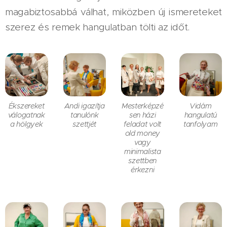
magabiztosabbá válhat, miközben új ismereteket
szerez és remek hangulatban tölti az időt.
Ékszereket
Andi igazítja
Mesterképzé
Vidám
válogatnak
tanulónk
sen házi
hangulatú
a hölgyek
szettjét
feladat volt
tanfolyam
old money
vagy
minimalista
szettben
érkezni