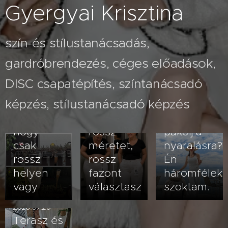
Gyergyai Krisztina
szín-és stílustanácsadás,
gardróbrendezés, céges előadások,
2026.07.26
A fehér
2026.08.03
DISC csapatépítés, színtanácsadó
Nem
nadrág
képzés, stílustanácsadó képzés
veled van
kövérít –
2026.07.23
baj- lehet,
vagy
Hogyan
hogy
rossz
pakolj a
csak
méretet,
nyaralásra?
rossz
rossz
Én
helyen
fazont
háromfélek
vagy
választasz
szoktam.
2026.07.20
Terasz és