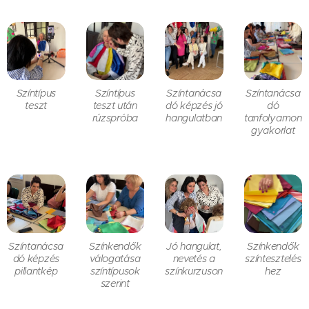
Színtípus
Színtípus
Színtanácsa
Színtanácsa
teszt
teszt után
dó képzés jó
dó
rúzspróba
hangulatban
tanfolyamon
gyakorlat
Színtanácsa
Színkendők
Jó hangulat,
Színkendők
dó képzés
válogatása
nevetés a
színtesztelés
pillantkép
színtípusok
színkurzuson
hez
szerint