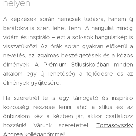
helyen
A képzések során nemcsak tudásra, hanem új
barátokra is szert lehet tenni. A hangulat mindig
vidám és inspiráló – ezt a sok-sok hangulatkép is
visszatükrözi. Az órák során gyakran előkerül a
nevetés, az izgalmas beszélgetések és a közös
élmények. A
Prémium Stílusiskolában
minden
alkalom egy új lehetőség a fejlődésre és az
élmények gyűjtésére.
Ha szeretnél te is egy támogató és inspiráló
közösség részese lenni, ahol a stílus és az
önbizalom kéz a kézben jár, akkor csatlakozz
hozzánk! Várunk szeretettel,
Tomasovszky
Andrea
kolléganőmmel!