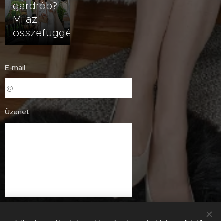
gardrób?
Mi az
összefüggés?
E-mail
Üzenet