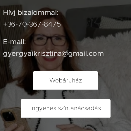
Hívj bizalommal:
+36-70-367-8475
E-mail:
gyergyaikrisztina@gmail.com
Webáruház
Ingyenes színtanácsadás