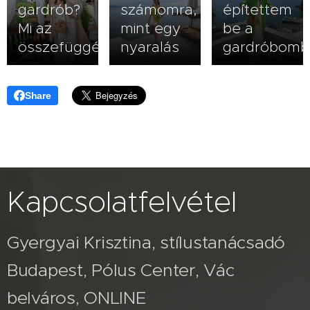
gardrób?
számomra,
építettem
Mi az
mint egy
be a
összefüggés?
nyaralás
gardróbomb
Share
Kapcsolatfelvétel
Gyergyai Krisztina, stílustanácsadó
Budapest, Pólus Center, Vác
belváros, ONLINE