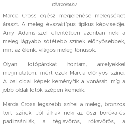
stilusonline.hu
Marcia Cross egész megjelenése melegséget
áraszt. A meleg évszaktípus tipikus képviselője.
Amy Adams-szel ellentétben azonban neki a
meleg lágyabb sötétebb színek előnyösebbek,
mint az élénk, világos meleg tónusok.
Olyan fotópárokat hoztam, amelyekkel
megmutatom, miért ezek Marcia előnyös színei.
A bal oldali képek keményítik a vonásait, míg a
jobb oldali fotók szépen kiemelik.
Marcia Cross legszebb színei a meleg, bronzos
tört színek. Jól állnak neki az őszi boróka-és
padlizsánlilák, a téglavörös, rókavörös, a