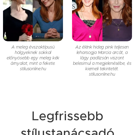
A meleg évszaktípusú
Az élénk hideg pink teljesen
hölgyeknek sokkal
leharsogja Marcia arcát, a
előnyösebb egy meleg kék
lágy padlizsán viszont
árnyalat, mint a fekete.
belesimul a megjelenésébe, és
stilusonline.hu
kiemeli tekintetét.
stilusonline.hu
Legfrissebb
stílustanácsadó