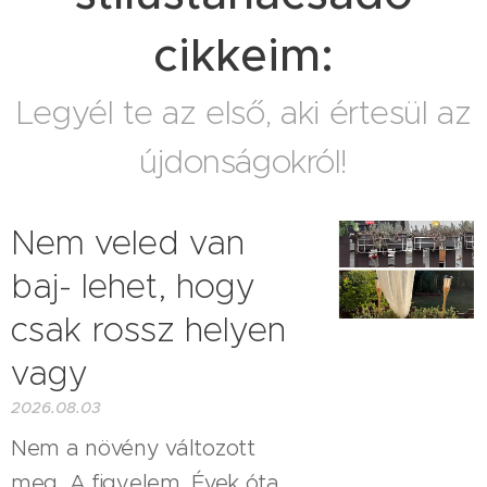
cikkeim:
Legyél te az első, aki értesül az
újdonságokról!
Nem veled van
baj- lehet, hogy
csak rossz helyen
vagy
2026.08.03
Nem a növény változott
meg. A figyelem. Évek óta