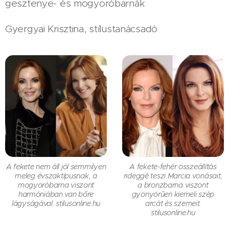
gesztenye- és mogyoróbarnák
Gyergyai Krisztina, stílustanácsadó
A fekete nem áll jól semmilyen
A fekete-fehér összeállítás
meleg évszaktípusnak, a
rideggé teszi Marcia vonásait,
mogyoróbarna viszont
a bronzbarna viszont
harmóniában van bőre
gyönyörűen kiemeli szép
lágyságával. stilusonline.hu
arcát és szemeit.
stilusonline.hu