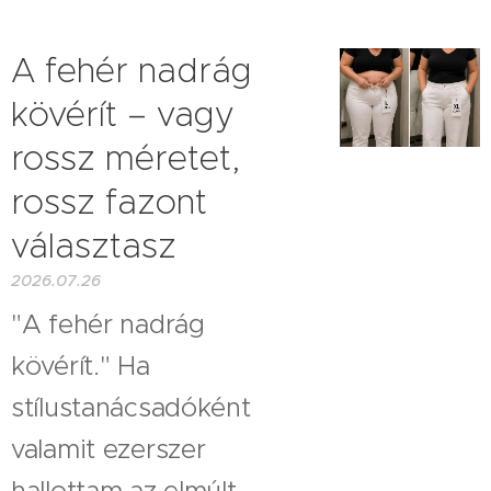
A fehér nadrág
kövérít – vagy
rossz méretet,
rossz fazont
választasz
2026.07.26
"A fehér nadrág
kövérít." Ha
stílustanácsadóként
valamit ezerszer
hallottam az elmúlt