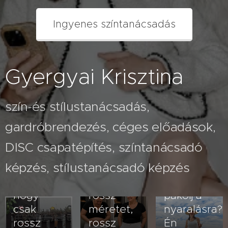
Ingyenes színtanácsadás
Gyergyai Krisztina
szín-és stílustanácsadás,
gardróbrendezés, céges előadások,
2026.07.26
A fehér
2026.08.03
DISC csapatépítés, színtanácsadó
Nem
nadrág
képzés, stílustanácsadó képzés
veled van
kövérít –
2026.07.23
baj- lehet,
vagy
Hogyan
hogy
rossz
pakolj a
csak
méretet,
nyaralásra?
rossz
rossz
Én