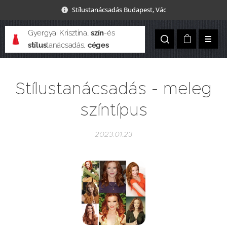
Stílustanácsadás Budapest, Vác
Gyergyai Krisztina,
szín
-és
stílus
tanácsadás,
céges
csapatépítés
Stílustanácsadás - meleg
színtípus
2023.01.23