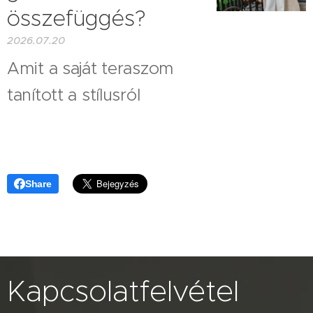
összefüggés?
2026.07.20
Amit a saját teraszom
tanított a stílusról
Share
Kapcsolatfelvétel