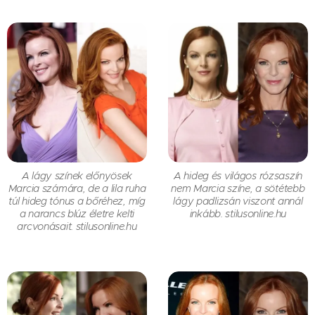
A lágy színek előnyösek
A hideg és világos rózsaszín
Marcia számára, de a lila ruha
nem Marcia színe, a sötétebb
túl hideg tónus a bőréhez, míg
lágy padlizsán viszont annál
a narancs blúz életre kelti
inkább. stilusonline.hu
arcvonásait. stilusonline.hu