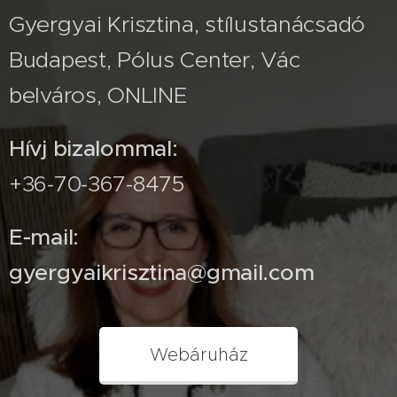
Gyergyai Krisztina, stílustanácsadó
Budapest, Pólus Center, Vác
belváros, ONLINE
Hívj bizalommal:
+36-70-367-8475
E-mail:
gyergyaikrisztina@gmail.com
Webáruház