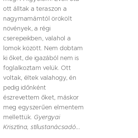
ott álltak a teraszon a
nagymamámtól örökölt
növények, a régi
cserepeikben, valahol a
lomok között. Nem dobtam
ki őket, de igazából nem is
foglalkoztam velük. Ott
voltak, éltek valahogy, én
pedig időnként
észrevettem őket, máskor
meg egyszerűen elmentem
mellettük.
Gyergyai
Krisztina, stílustanácsadó...