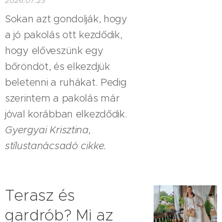
2026.07.23
Sokan azt gondolják, hogy
a jó pakolás ott kezdődik,
hogy előveszünk egy
bőröndöt, és elkezdjük
beletenni a ruhákat. Pedig
szerintem a pakolás már
jóval korábban elkezdődik.
Gyergyai Krisztina,
stílustanácsadó cikke.
Terasz és
gardrób? Mi az