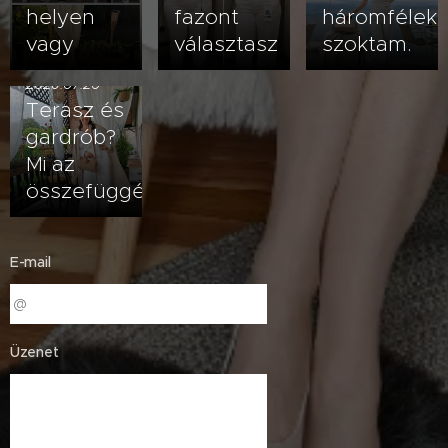
helyen
fazont
háromfélek
vagy
választasz
szoktam.
2026.07.20
Terasz és
gardrób?
Mi az
összefüggés?
E-mail
Üzenet