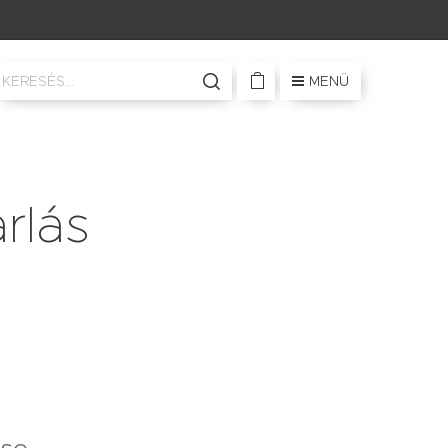
MENÜ
rlás