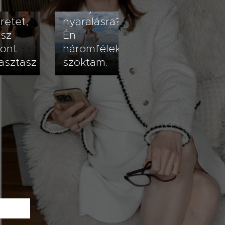
ssz
pakolj a
retet,
nyaralásra?
ssz
Én
zont
háromféleképpen
asztasz
szoktam.