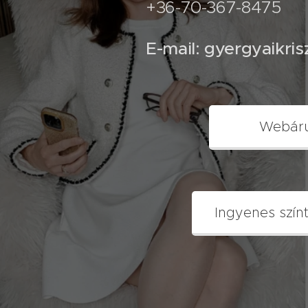
+36-70-367-8475
E-mail: gyergyaikri
Webár
Ingyenes szín