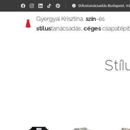
Stílustanácsadás Budapest, V
Gyergyai Krisztina,
szín
-és
stílus
tanácsadás,
céges
csapatépí
Stí