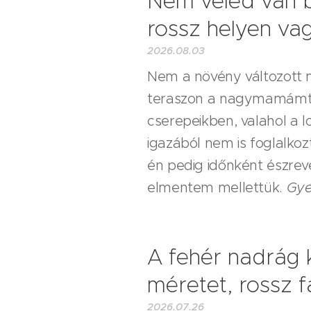
Nem veled van b
rossz helyen va
2026.08.03
Nem a növény változott m
teraszon a nagymamámtól
cserepeikben, valahol a 
igazából nem is foglalkoz
én pedig időnként észre
elmentem mellettük.
Gye
A fehér nadrág 
méretet, rossz f
2026.07.26