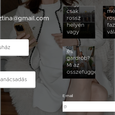
hogy
ro
csak
mé
sztina@gmail.com
rossz
ro
helyen
fa
vagy
vál
2026.07.20
Terasz
uház
és
gardrób?
Mi az
összefüggés?
tanácsadás
E-mail