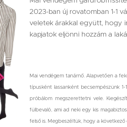
Mai vendégem gardróbfrissít
2023-ban új rovatomban 1-1 
veletek árakkal együtt, hogy i
kapjatok eljönni hozzám a lak
Mai vendégem tanárnő. Alapvetően a fekete 
típusként lassanként becsempészünk 1-1 h
próbálom megszerettetni vele. Kiegész
fülbevaló, ami ad neki egy kis magabizto
felső is. Megbeszéltük, hogy a következő e