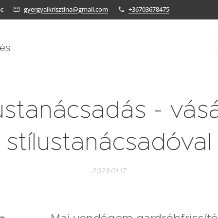
ác
gyergyaikrisztina@gmail.com
+36703678475
tés
lustanácsadás - vásá
stílustanácsadóval
2023.01.17