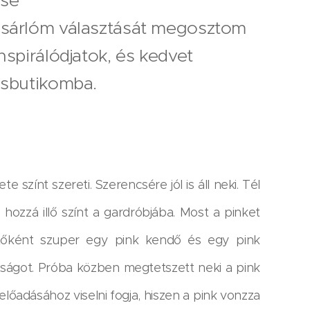
ése
vásárlóm választását megosztom
nspirálódjatok, és kedvet
ásbutikomba.
színt szereti. Szerencsére jól is áll neki. Tél
ozzá illő színt a gardróbjába. Most a pinket
ítőként szuper egy pink kendő és egy pink
sságot. Próba közben megtetszett neki a pink
lőadásához viselni fogja, hiszen a pink vonzza