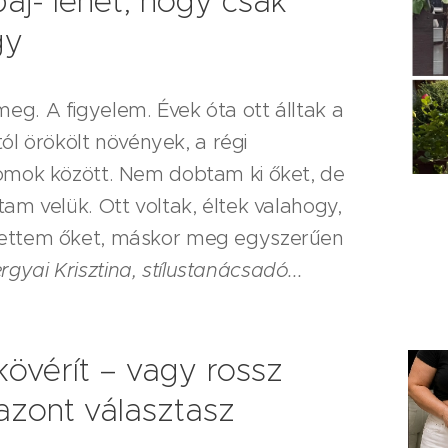
aj- lehet, hogy csak
gy
eg. A figyelem. Évek óta ott álltak a
 örökölt növények, a régi
lomok között. Nem dobtam ki őket, de
tam velük. Ott voltak, éltek valahogy,
vettem őket, máskor meg egyszerűen
rgyai Krisztina, stílustanácsadó...
kövérít – vagy rossz
azont választasz