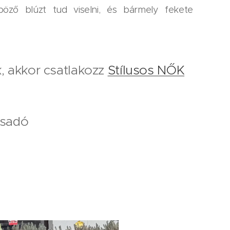
böző blúzt tud viselni, és bármely fekete
k, akkor csatlakozz
Stílusos NŐK
csadó