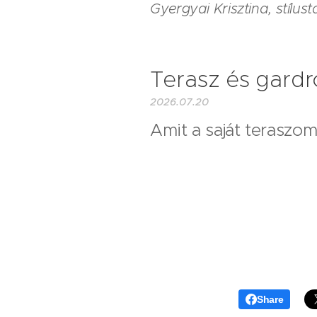
Gyergyai Krisztina, stílus
Terasz és gardr
2026.07.20
Amit a saját teraszom 
Share