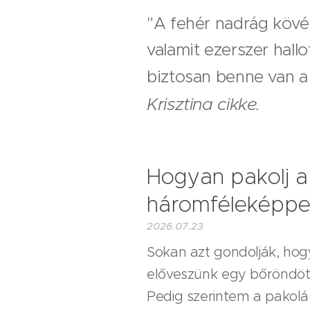
"A fehér nadrág kövér
valamit ezerszer hall
biztosan benne van 
Krisztina cikke.
Hogyan pakolj a
háromféleképpe
2026.07.23
Sokan azt gondolják, hogy
előveszünk egy bőröndöt,
Pedig szerintem a pakolá