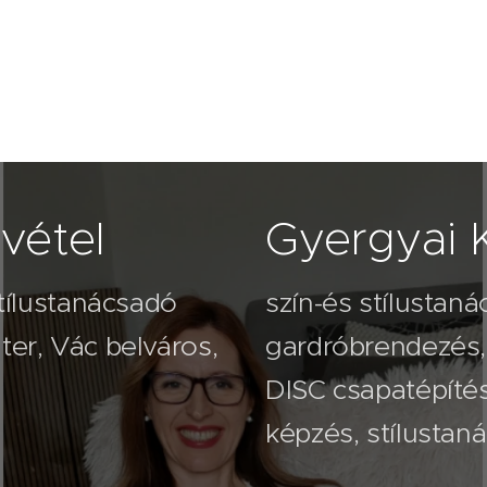
vétel
Gyergyai K
stílustanácsadó
szín-és stílustaná
er, Vác belváros,
gardróbrendezés,
2026.08.03
2026
Nem
A 
DISC csapatépíté
veled
na
képzés, stílustan
van baj-
köv
lehet,
va