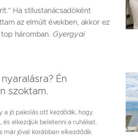
ít." Ha stílustanácsadóként
ottam az elmúlt években, akkor ez
Gyergyai
a top háromban.
 nyaralásra? Én
n szoktam.
 a jó pakolás ott kezdődik, hogy
 és elkezdjük beletenni a ruhákat.
s már jóval korábban elkezdődik.