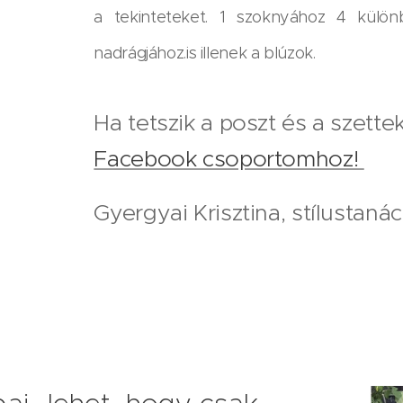
a tekinteteket. 1 szoknyához 4 külön
nadrágjához.is illenek a blúzok.
Ha tetszik a poszt és a szette
Facebook csoportomhoz!
Gyergyai Krisztina, stílustaná