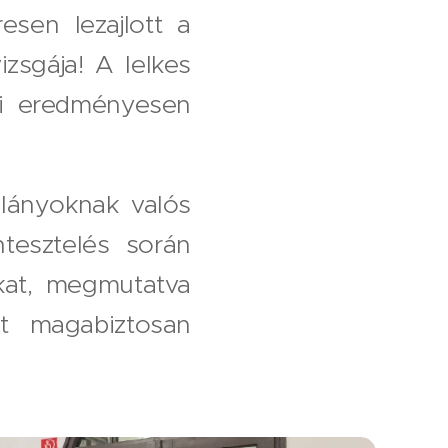
sen lezajlott a
zsgája! A lelkes
ki eredményesen
 lányoknak valós
ntesztelés során
okat, megmutatva
at magabiztosan