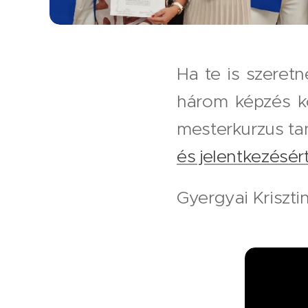
Ha te is szeret
három képzés kö
mesterkurzus ta
és jelentkezésért
Gyergyai Kriszti