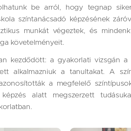
hatunk be arról, hogy tegnap sikere
skola színtanácsadó képzésének záróvi
asztikus munkát végeztek, és minden
zsga követelményeit.
n kezdődött: a gyakorlati vizsgán a
ett alkalmazniuk a tanultakat. A szí
 azonosították a megfelelő színtípus
képzés alatt megszerzett tudásuk
korlatban.