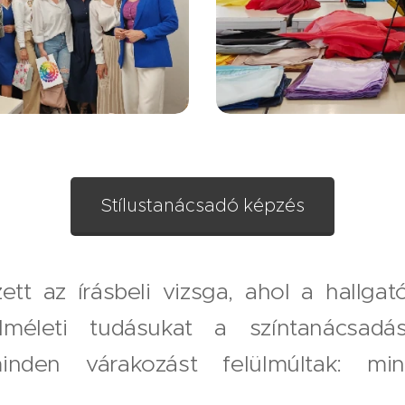
Stílustanácsadó képzés
ett az írásbeli vizsga, ahol a hallga
elméleti tudásukat a színtanácsadá
nden várakozást felülmúltak: min