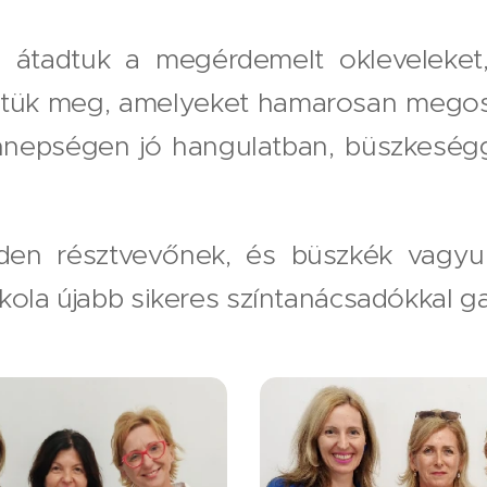
 átadtuk a megérdemelt okleveleket, 
ettük meg, amelyeket hamarosan megos
nnepségen jó hangulatban, büszkeségg
nden résztvevőnek, és büszkék vagyu
kola újabb sikeres színtanácsadókkal g