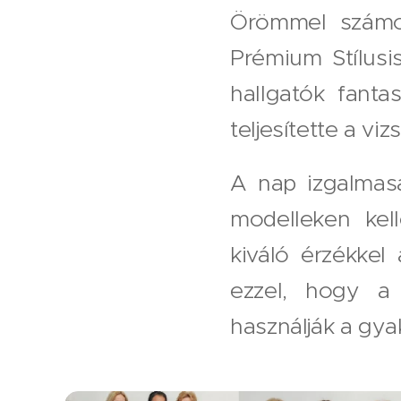
Örömmel számol
Prémium Stílusi
hallgatók fant
teljesítette a vi
A nap izgalmasa
modelleken kell
kiváló érzékkel
ezzel, hogy a 
használják a gya