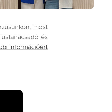
urzusunkon, most
ílustanácsadó és
bi információért