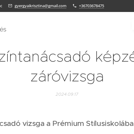
ác
gyergyaikrisztina@gmail.com
+36703678475
tés
zíntanácsadó képz
záróvizsga
2024.09.17
ácsadó vizsga a Prémium Stílusiskolába