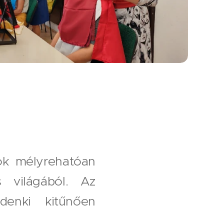
tók mélyrehatóan
s világából. Az
denki kitűnően