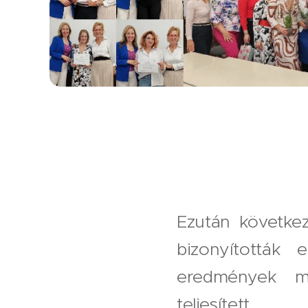
Ezután következ
bizonyították 
eredmények mi
teljesített.