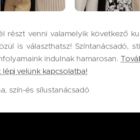
nél részt venni valamelyik következő k
zül is választhatsz! Színtanácsadó, st
nfolyamaink indulnak hamarosan.
Továb
 lépj velünk kapcsolatba!
na, szín-és sílustanácsadó