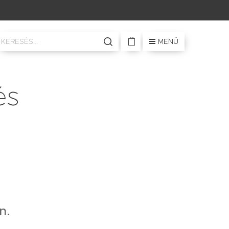
MENÜ
és
n.