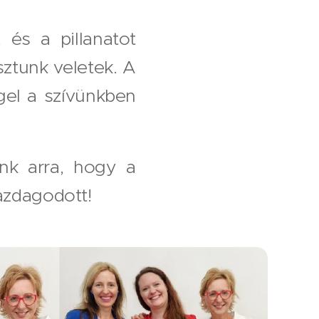
és a pillanatot
ztunk veletek. A
el a szívünkben
nk arra, hogy a
azdagodott!