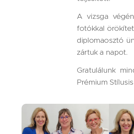
A vizsga végén
fotókkal örökít
diplomaosztó ü
zártuk a napot.
Gratulálunk mi
Prémium Stílusis