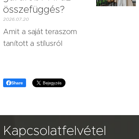
összefüggés?
2026.07.20
Amit a saját teraszom
tanított a stílusról
Share
Kapcsolatfelvétel