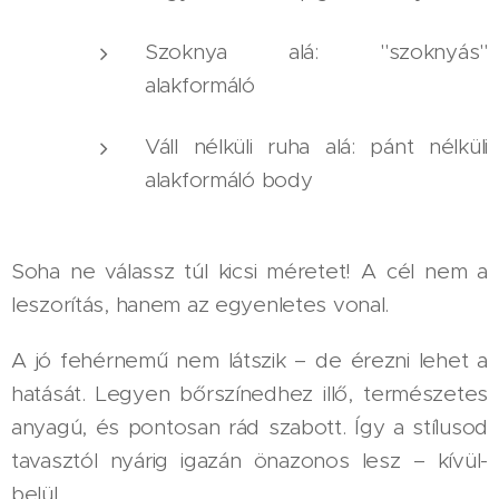
Szoknya alá: "szoknyás"
alakformáló
Váll nélküli ruha alá: pánt nélküli
alakformáló body
Soha ne válassz túl kicsi méretet! A cél nem a
leszorítás, hanem az egyenletes vonal.
A jó fehérnemű nem látszik – de érezni lehet a
hatását. Legyen bőrszínedhez illő, természetes
anyagú, és pontosan rád szabott. Így a stílusod
tavasztól nyárig igazán önazonos lesz – kívül-
belül.