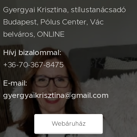
Gyergyai Krisztina, stílustanácsadó
Budapest, Pólus Center, Vác
belváros, ONLINE
Hívj bizalommal:
+36-70-367-8475
E-mail:
gyergyaikrisztina@gmail.com
Webáruház