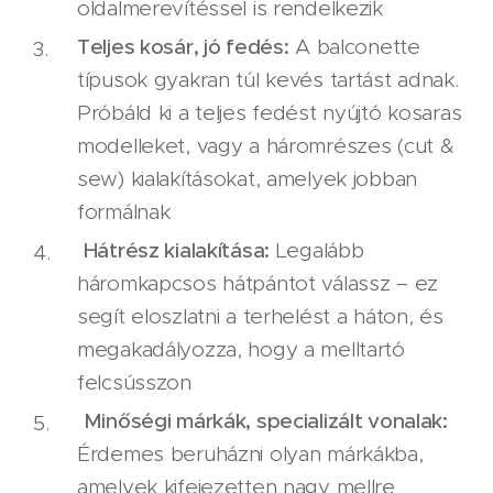
oldalmerevítéssel is rendelkezik
Teljes kosár, jó fedés:
A balconette
típusok gyakran túl kevés tartást adnak.
Próbáld ki a teljes fedést nyújtó kosaras
modelleket, vagy a háromrészes (cut &
sew) kialakításokat, amelyek jobban
formálnak
Hátrész kialakítása:
Legalább
háromkapcsos hátpántot válassz – ez
segít eloszlatni a terhelést a háton, és
megakadályozza, hogy a melltartó
felcsússzon
Minőségi márkák, specializált vonalak:
Érdemes beruházni olyan márkákba,
amelyek kifejezetten nagy mellre