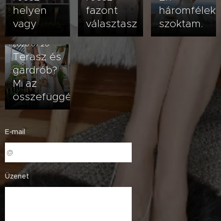
helyen
fazont
háromfélek
vagy
választasz
szoktam.
2026.07.20
Terasz és
gardrób?
Mi az
összefüggés?
E-mail
Üzenet