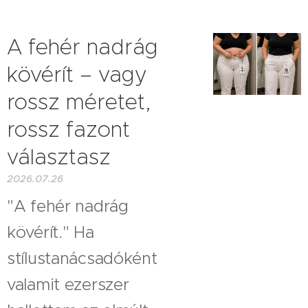
A fehér nadrág
kövérít – vagy
rossz méretet,
rossz fazont
választasz
2026.07.26
"A fehér nadrág
kövérít." Ha
stílustanácsadóként
valamit ezerszer