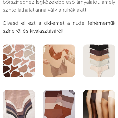
bőrszínedhez legközelebb eső árnyalatot, amely
szinte láthatatlanná válik a ruhák alatt.
Olvasd el ezt a cikkemet a nude fehérneműk
színeiről és kiválasztásáról!