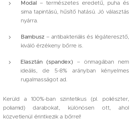
Modal
– természetes eredetű, puha és
sima tapintású, hűsítő hatású. Jó választás
nyárra.
Bambusz
– antibakteriális és légáteresztő,
kiváló érzékeny bőrre is.
Elasztán (spandex)
– önmagában nem
ideális, de 5-8% arányban kényelmes
rugalmasságot ad.
Kerüld a 100%-ban szintetikus (pl. poliészter,
poliamid) darabokat, különösen ott, ahol
közvetlenül érintkezik a bőrrel!