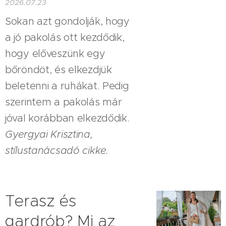
2026.07.23
Sokan azt gondolják, hogy
a jó pakolás ott kezdődik,
hogy előveszünk egy
bőröndöt, és elkezdjük
beletenni a ruhákat. Pedig
szerintem a pakolás már
jóval korábban elkezdődik.
Gyergyai Krisztina,
stílustanácsadó cikke.
Terasz és
gardrób? Mi az