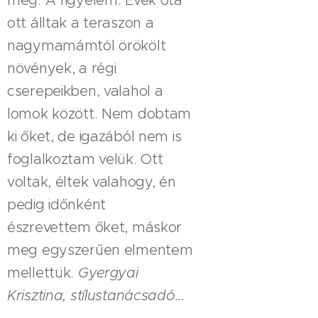
meg. A figyelem. Évek óta
ott álltak a teraszon a
nagymamámtól örökölt
növények, a régi
cserepeikben, valahol a
lomok között. Nem dobtam
ki őket, de igazából nem is
foglalkoztam velük. Ott
voltak, éltek valahogy, én
pedig időnként
észrevettem őket, máskor
meg egyszerűen elmentem
mellettük.
Gyergyai
Krisztina, stílustanácsadó...