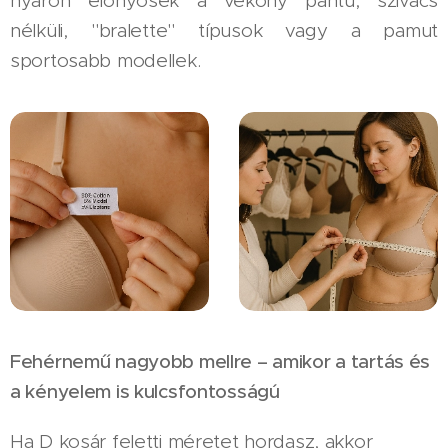
nyáron előnyösek a vékony pántú, szivacs
nélküli, "bralette" típusok vagy a pamut
sportosabb modellek.
Fehérnemű nagyobb mellre – amikor a tartás és
a kényelem is kulcsfontosságú
Ha D kosár feletti méretet hordasz, akkor