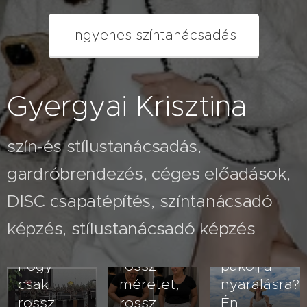
Ingyenes színtanácsadás
Gyergyai Krisztina
szín-és stílustanácsadás,
gardróbrendezés, céges előadások,
2026.07.26
A fehér
2026.08.03
DISC csapatépítés, színtanácsadó
Nem
nadrág
képzés, stílustanácsadó képzés
veled van
kövérít –
2026.07.23
baj- lehet,
vagy
Hogyan
hogy
rossz
pakolj a
csak
méretet,
nyaralásra?
rossz
rossz
Én