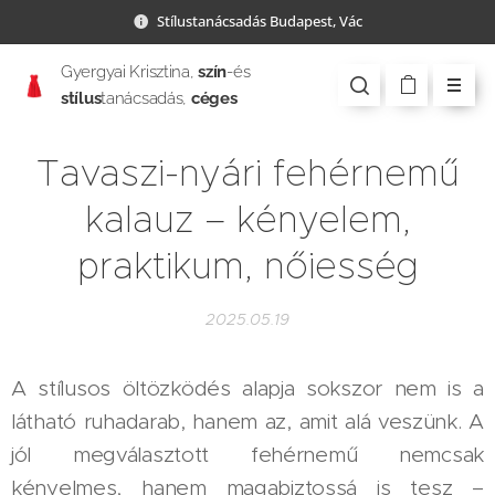
Stílustanácsadás Budapest, Vác
Gyergyai Krisztina,
szín
-és
stílus
tanácsadás,
céges
csapatépítés
Tavaszi-nyári fehérnemű
kalauz – kényelem,
praktikum, nőiesség
2025.05.19
A stílusos öltözködés alapja sokszor nem is a
látható ruhadarab, hanem az, amit alá veszünk. A
jól megválasztott fehérnemű nemcsak
kényelmes, hanem magabiztossá is tesz –