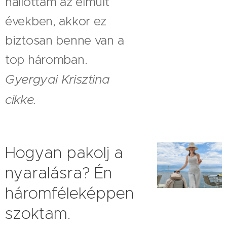
hallottam az elmúlt
években, akkor ez
biztosan benne van a
top háromban.
Gyergyai Krisztina
cikke.
Hogyan pakolj a
nyaralásra? Én
háromféleképpen
szoktam.