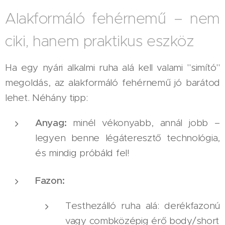
Alakformáló fehérnemű – nem
ciki, hanem praktikus eszköz
Ha egy nyári alkalmi ruha alá kell valami "simító"
megoldás, az alakformáló fehérnemű jó barátod
lehet. Néhány tipp:
Anyag:
minél vékonyabb, annál jobb –
legyen benne légáteresztő technológia,
és mindig próbáld fel!
Fazon:
Testhezálló ruha alá: derékfazonú
vagy combközépig érő body/short