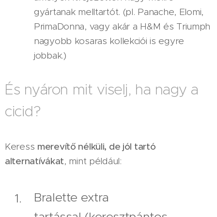
gyártanak melltartót. (pl. Panache, Elomi,
PrimaDonna, vagy akár a H&M és Triumph
nagyobb kosaras kollekciói is egyre
jobbak.)
És nyáron mit viselj, ha nagy a
cicid?
Keress
merevítő nélküli, de jól tartó
alternatívákat
, mint például:
Bralette extra
tartással
(keresztpántos