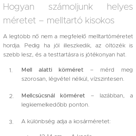
Hogyan számoljunk helyes
méretet – melltartó kisokos
A legtöbb nő nem a megfelelő melltartóméretet
hordja. Pedig ha jól illeszkedik, az öltözék is
szebb lesz, és a testtartásra is jótékonyan hat.
Mell alatti körméret
– mérd meg
szorosan, légvétel nélkül, vízszintesen.
Mellcsúcsnál körméret
– lazábban, a
legkiemelkedőbb ponton.
A különbség adja a kosárméretet: