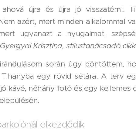
 ahová újra és újra jó visszatérni. 
Nem azért, mert minden alkalommal val
ert ugyanazt a nyugalmat, szépsé
Gyergyai Krisztina, stílustanácsadó cikk
kirándulásom során úgy döntöttem, h
Tihanyba egy rövid sétára. A terv eg
jó kávé, néhány fotó és egy kellemes 
elepülésén.
parkolónál elkezdődik