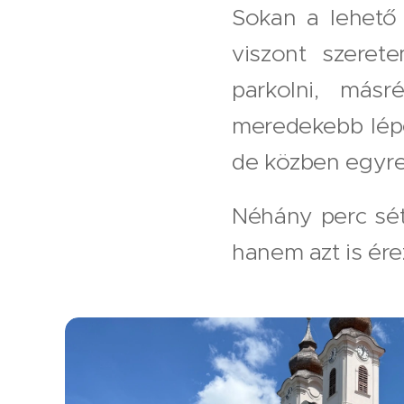
Sokan a lehető
viszont szeret
parkolni, másr
meredekebb lép
de közben egyre
Néhány perc sét
hanem azt is ér