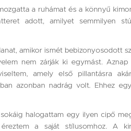
mozgatta a ruhámat és a könnyű kimo
tteret adott, amilyet semmilyen s
 pillanat, amikor ismét bebizonyosodott
nyelem nem zárják ki egymást. Aznap 
viseltem, amely első pillantásra aká
jában azonban nadrág volt. Ehhez eg
 sokáig halogattam egy ilyen cipő meg
 éreztem a saját stílusomhoz. A ki