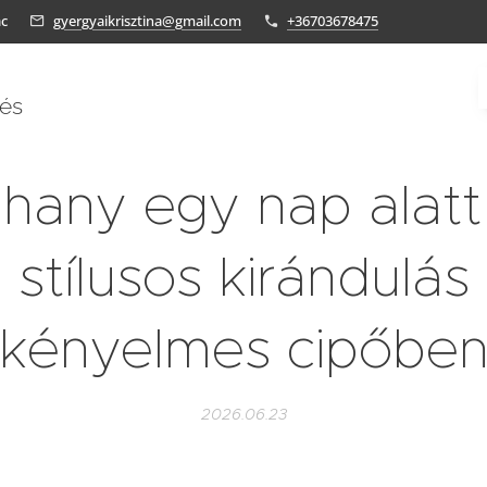
ác
gyergyaikrisztina@gmail.com
+36703678475
tés
ihany egy nap alatt
stílusos kirándulás
kényelmes cipőbe
2026.06.23