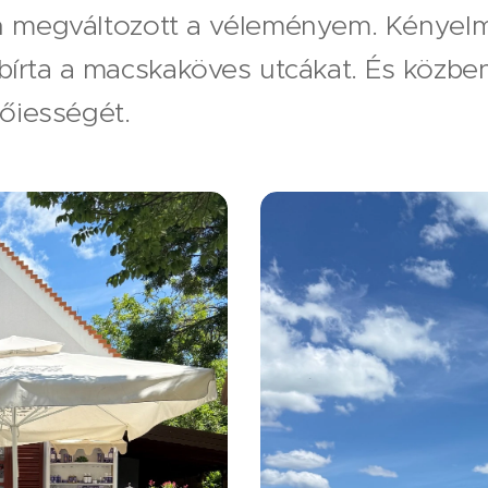
n megváltozott a véleményem. Kényelmes
 bírta a macskaköves utcákat. És közb
nőiességét.