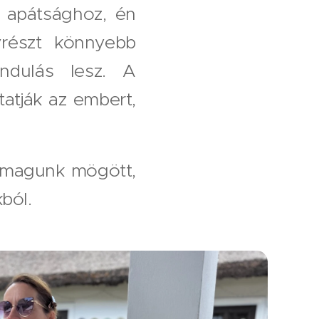
 apátsághoz, én
yrészt könnyebb
ándulás lesz. A
tják az embert,
k magunk mögött,
ból.