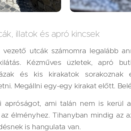
ák, illatok és apró kincsek
é vezető utcák számomra legalább ann
látás. Kézműves üzletek, apró buti
tházak és kis kirakatok sorakoznak 
ni. Megállni egy-egy kirakat előtt. Bel
 apróságot, ami talán nem is kerül 
 az élményhez. Tihanyban mindig az 
désnek is hangulata van.