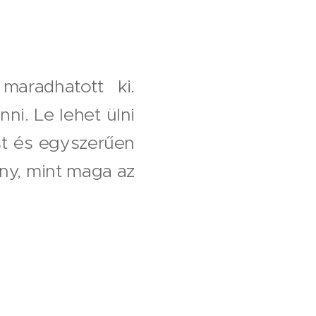
aradhatott ki.
ni. Le lehet ülni
ést és egyszerűen
ény, mint maga az