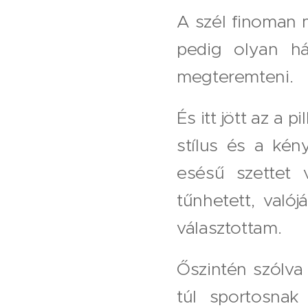
A szél finoman 
pedig olyan há
megteremteni.
És itt jött az a
stílus és a ké
esésű szettet 
tűnhetett, való
választottam.
Őszintén szólva
túl sportosnak