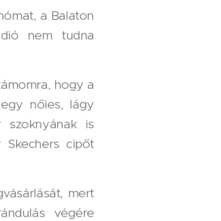
nómat, a Balaton
túdió nem tudna
 számomra, hogy a
egy nőies, lágy
r szoknyának is
y Skechers cipőt
vásárlását, mert
rándulás végére