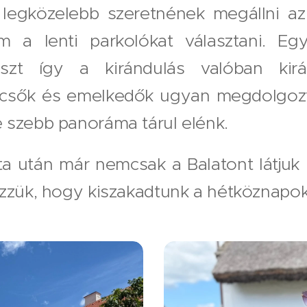
 legközelebb szeretnének megállni az
em a lenti parkolókat választani. Eg
észt így a kirándulás valóban kir
csők és emelkedők ugyan megdolgozta
 szebb panoráma tárul elénk.
a után már nemcsak a Balatont látju
ezzük, hogy kiszakadtunk a hétköznapok