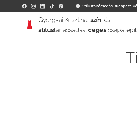
Stílustanácsadás Budapest, V
Gyergyai Krisztina,
szín
-és
stílus
tanácsadás,
céges
csapatépí
T