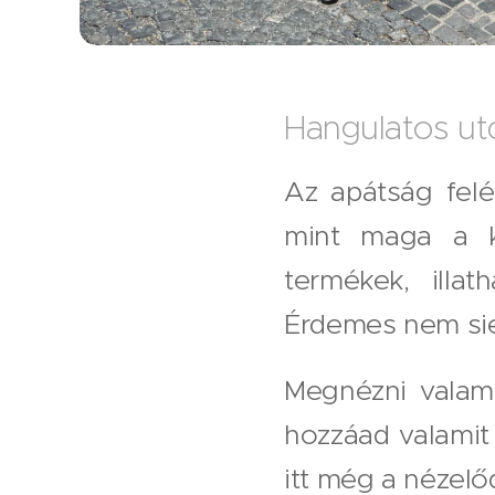
Hangulatos utc
Az apátság fel
mint maga a ki
termékek, illa
Érdemes nem siet
Megnézni valami
hozzáad valamit
itt még a nézelő