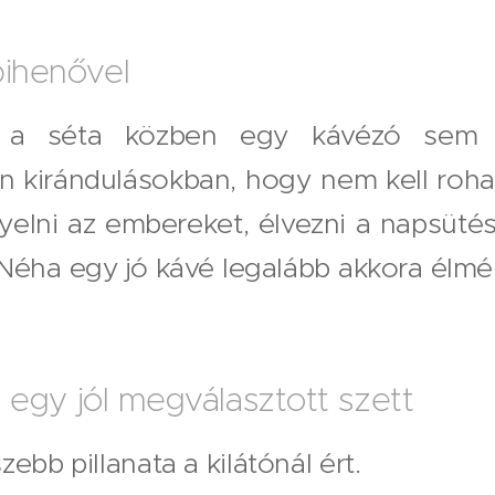
pihenővel
 a séta közben egy kávézó sem m
n kirándulásokban, hogy nem kell rohan
gyelni az embereket, élvezni a napsüt
. Néha egy jó kávé legalább akkora élm
és egy jól megválasztott szett
ebb pillanata a kilátónál ért.