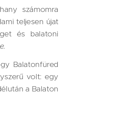
Tihany számomra
ami teljesen újat
get és balatoni
e.
ogy Balatonfüred
yszerű volt: egy
délután a Balaton