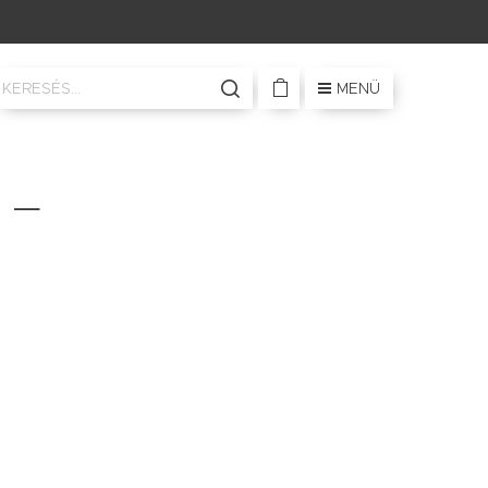
MENÜ
 –
n