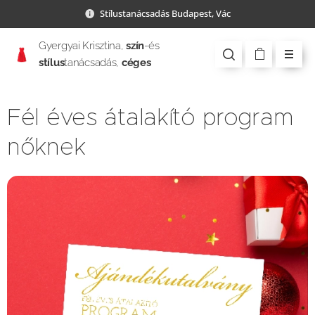
Stílustanácsadás Budapest, Vác
Gyergyai Krisztina,
szín
-és
stílus
tanácsadás,
céges
csapatépítés
Fél éves átalakító program
nőknek