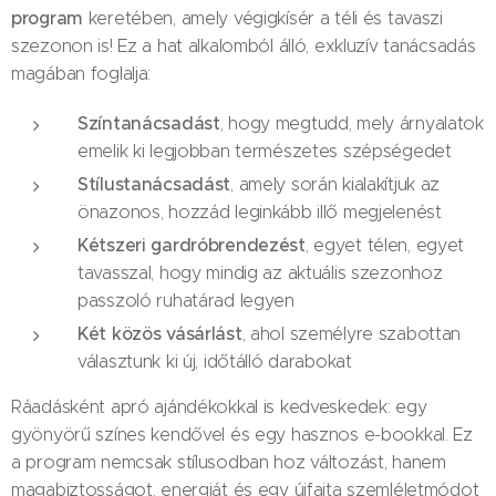
program
keretében, amely végigkísér a téli és tavaszi
szezonon is! Ez a hat alkalomból álló, exkluzív tanácsadás
magában foglalja:
Színtanácsadást
, hogy megtudd, mely árnyalatok
emelik ki legjobban természetes szépségedet
Stílustanácsadást
, amely során kialakítjuk az
önazonos, hozzád leginkább illő megjelenést
Kétszeri gardróbrendezést
, egyet télen, egyet
tavasszal, hogy mindig az aktuális szezonhoz
passzoló ruhatárad legyen
Két közös vásárlást
, ahol személyre szabottan
választunk ki új, időtálló darabokat
Ráadásként apró ajándékokkal is kedveskedek: egy
gyönyörű színes kendővel és egy hasznos e-bookkal. Ez
a program nemcsak stílusodban hoz változást, hanem
magabiztosságot, energiát és egy újfajta szemléletmódot