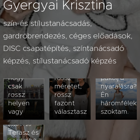
Gyergyai Krisztina
szín-és stílustanácsadás,
gardróbrendezés, céges előadások,
2026.07.26
A fehér
2026.08.03
DISC csapatépítés, színtanácsadó
Nem
nadrág
képzés, stílustanácsadó képzés
veled van
kövérít –
2026.07.23
baj- lehet,
vagy
Hogyan
hogy
rossz
pakolj a
csak
méretet,
nyaralásra?
rossz
rossz
Én
helyen
fazont
háromfélek
vagy
választasz
szoktam.
2026.07.20
Terasz és