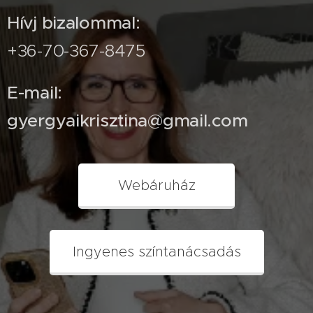
Hívj bizalommal:
+36-70-367-8475
E-mail:
gyergyaikrisztina@gmail.com
Webáruház
Ingyenes színtanácsadás