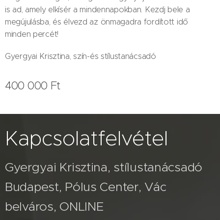
is ad, amely elkísér a mindennapokban. Kezdj bele a
megújulásba, és élvezd az önmagadra fordított idő
minden percét!
Gyergyai Krisztina, szín-és stílustanácsadó
400 000
Ft
Kapcsolatfelvétel
Gyergyai Krisztina, stílustanácsadó
Budapest, Pólus Center, Vác
belváros, ONLINE