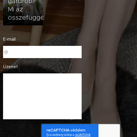
gardrób?
Mi az
összefüggés?
E-mail
Üzenet