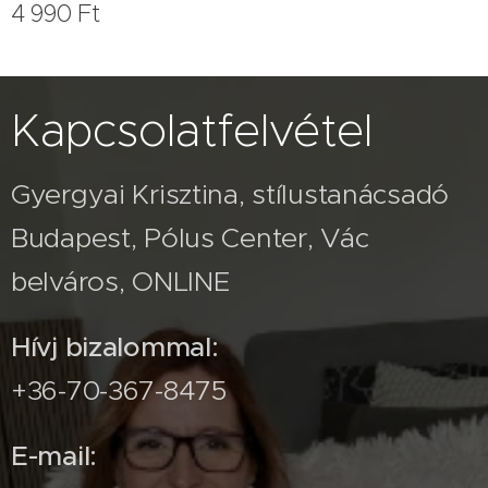
4 990
Ft
Kapcsolatfelvétel
Gyergyai Krisztina, stílustanácsadó
Budapest, Pólus Center, Vác
belváros, ONLINE
Hívj bizalommal:
+36-70-367-8475
E-mail: