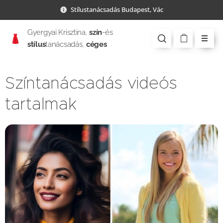
Stílustanácsadás Budapest, Vác
Gyergyai Krisztina,
szín
-és
stílus
tanácsadás,
céges
csapatépítés
Színtanácsadás videós
tartalmak