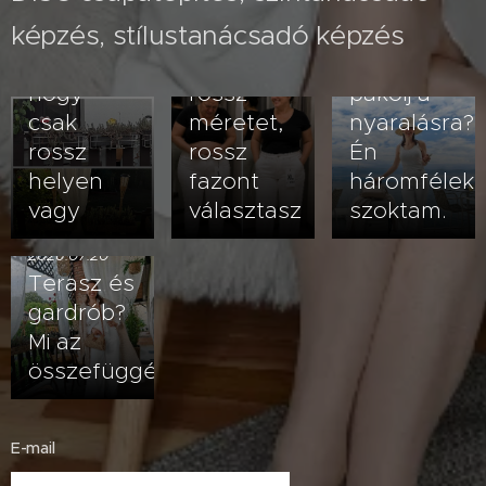
Nem
nadrág
képzés, stílustanácsadó képzés
veled van
kövérít –
2026.07.23
baj- lehet,
vagy
Hogyan
hogy
rossz
pakolj a
csak
méretet,
nyaralásra?
rossz
rossz
Én
helyen
fazont
háromfélek
vagy
választasz
szoktam.
2026.07.20
Terasz és
gardrób?
Mi az
összefüggés?
E-mail