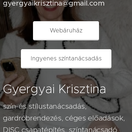
gyergyaikrisztina@gmail.com
Webáruház
Ingyenes színtanácsadás
Gyergyai Krisztina
szín-és stílustanácsadás,
gardróbrendezés, céges előadások,
2026.07.26
A fehér
2026.08.03
DISC csapatépítés, színtanácsadó