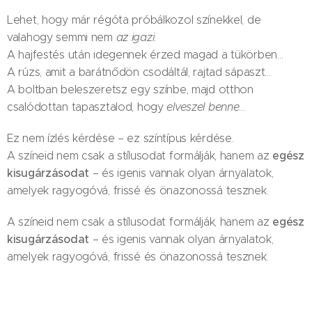
Lehet, hogy már régóta próbálkozol színekkel, de
valahogy semmi nem
az igazi
.
A hajfestés után idegennek érzed magad a tükörben…
A rúzs, amit a barátnődön csodáltál, rajtad sápaszt…
A boltban beleszeretsz egy színbe, majd otthon
csalódottan tapasztalod, hogy
elveszel benne
…
Ez nem ízlés kérdése – ez színtípus kérdése.
egész
A színeid nem csak a stílusodat formálják, hanem az
kisugárzásodat
– és igenis vannak olyan árnyalatok,
amelyek ragyogóvá, frissé és önazonossá tesznek.
egész
A színeid nem csak a stílusodat formálják, hanem az
kisugárzásodat
– és igenis vannak olyan árnyalatok,
amelyek ragyogóvá, frissé és önazonossá tesznek.