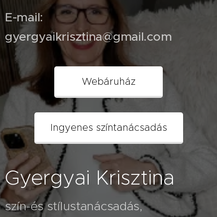
E-mail:
gyergyaikrisztina@gmail.com
Webáruház
Ingyenes színtanácsadás
Gyergyai Krisztina
szín-és stílustanácsadás,