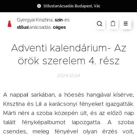
Stílustanácsadás Budapest, Vác
Gyergyai Krisztina,
szín
-és
stílus
tanácsadás,
céges
csapatépítés
Adventi kalendárium- Az
örök szerelem 4. rész
2024.12.04
A nappali sarkában, a hóesés hangjával kísérve,
Krisztina és Lili a karácsonyi fényeket igazgatták.
Márti néni a szoba közepén ült, és az előző nap
talált fényképalbumot lapozgatta. A szoba
csendes, meleg fényével olyan érzés volt,