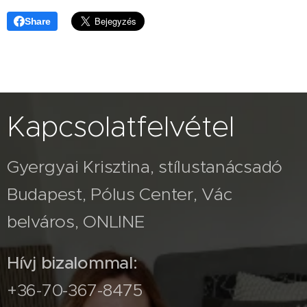
Share
Kapcsolatfelvétel
Gyergyai Krisztina, stílustanácsadó
Budapest, Pólus Center, Vác
belváros, ONLINE
Hívj bizalommal:
+36-70-367-8475