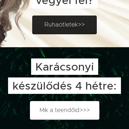
vegyél fel?
Ruhaötletek>>
Karácsonyi
készülődés 4 hétre:
Mik a teendőid>>>