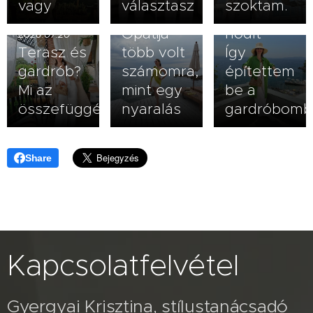
vagy
választasz
szoktam.
zöld
2026.07.14
Opatija
hódít –
2026.07.20
Terasz és
több volt
Így
gardrób?
számomra,
építettem
Mi az
mint egy
be a
összefüggés?
nyaralás
gardróbomb
Share
Kapcsolatfelvétel
Gyergyai Krisztina, stílustanácsadó