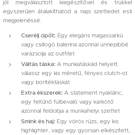
jól megválasztott kiegészítővel és trükkel
egyszerűen átalakíthatod a napi szettedet esti
megjelenéssé.
Cserélj cipőt:
Egy elegáns magassarkú
vagy csillogó balerina azonnal ünnepibbé
varázsolja az outfitet
Váltás táska:
A munkatáskád helyett
válassz egy kis méretű, fényes clutch-ot
vagy borítéktáskát
Extra ékszerek:
A statement nyaklánc,
egy feltűnő fülbevaló vagy karkötő
azonnal feldobja a munkahelyi szettet
Smink és haj:
Egy vörös rúzs, egy kis
highlighter, vagy egy gyorsan elkészített,