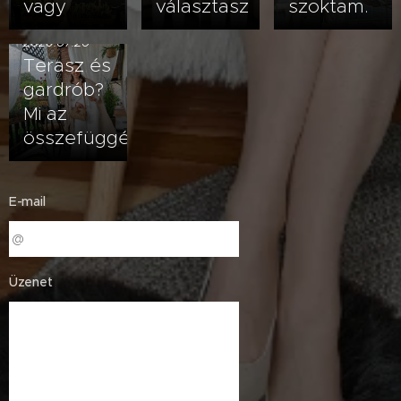
vagy
választasz
szoktam.
2026.07.20
Terasz és
gardrób?
Mi az
összefüggés?
E-mail
Üzenet