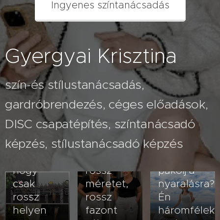
Ingyenes színtanácsadás
Gyergyai Krisztina
szín-és stílustanácsadás,
gardróbrendezés, céges előadások,
2026.07.26
A fehér
2026.08.03
DISC csapatépítés, színtanácsadó
Nem
nadrág
képzés, stílustanácsadó képzés
veled van
kövérít –
2026.07.23
baj- lehet,
vagy
Hogyan
hogy
rossz
pakolj a
csak
méretet,
nyaralásra?
rossz
rossz
Én
helyen
fazont
háromfélek