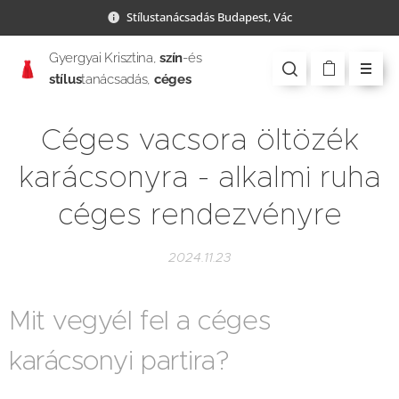
Stílustanácsadás Budapest, Vác
Gyergyai Krisztina,
szín
-és
stílus
tanácsadás,
céges
csapatépítés
Céges vacsora öltözék
karácsonyra - alkalmi ruha
céges rendezvényre
2024.11.23
Mit vegyél fel a céges
karácsonyi partira?