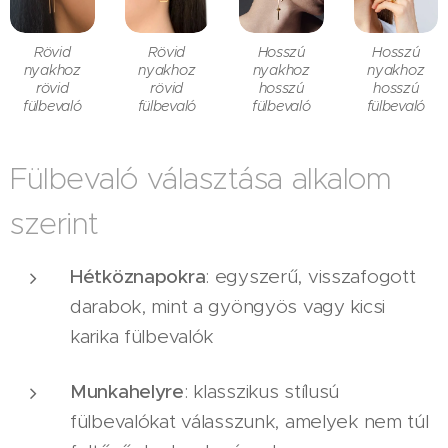
Rövid
Rövid
Hosszú
Hosszú
nyakhoz
nyakhoz
nyakhoz
nyakhoz
rövid
rövid
hosszú
hosszú
fülbevaló
fülbevaló
fülbevaló
fülbevaló
Fülbevaló választása alkalom
szerint
Hétköznapokra
: egyszerű, visszafogott
darabok, mint a gyöngyös vagy kicsi
karika fülbevalók
Munkahelyre
: klasszikus stílusú
fülbevalókat válasszunk, amelyek nem túl