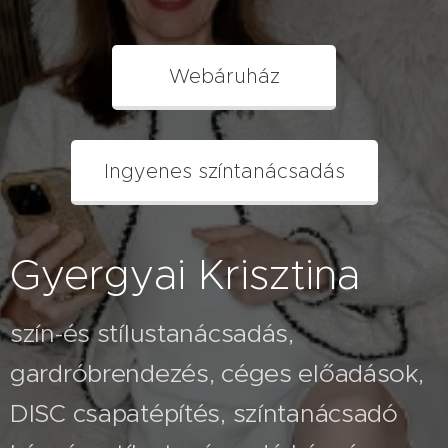
Webáruház
Ingyenes színtanácsadás
Gyergyai Krisztina
szín-és stílustanácsadás,
gardróbrendezés, céges előadások,
2026.07.26
A fehér
2026.08.03
DISC csapatépítés, színtanácsadó
Nem
nadrág