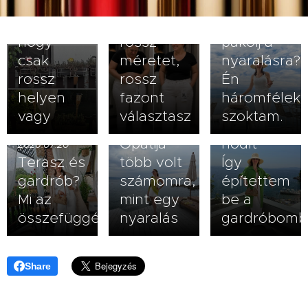
veled van
kövérít –
2026.07.23
baj- lehet,
vagy
Hogyan
hogy
rossz
pakolj a
csak
méretet,
nyaralásra?
rossz
rossz
Én
2026.07.13
helyen
fazont
háromfélek
Idén a
vagy
választasz
szoktam.
zöld
2026.07.14
Opatija
hódít –
2026.07.20
Terasz és
több volt
Így
gardrób?
számomra,
építettem
Mi az
mint egy
be a
összefüggés?
nyaralás
gardróbomb
Share