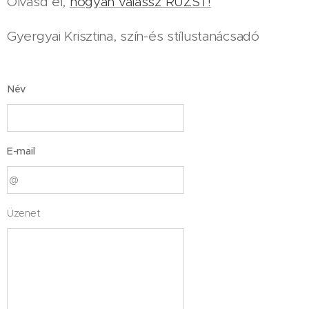
Olvasd el,
hogyan válassz RÚZST!
Gyergyai Krisztina, szín-és stílustanácsadó
Név
E-mail
Üzenet