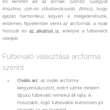
és keretet ad az arcnak.
Szerző: Gyegyai
Krisztina, szín-és stílustanácsadó.
Ahhoz, hogy
igazán harmonikus legyen a megjelenésünk,
érdemes figyelembe venni az arcformát, a nyak
hosszát és
az alkalmat is
, amelyre a fülbevalót
viseljük.
Fülbevaló választása arcforma
szerint
Ovális arc
: az ovális arcforma
kiegyensúlyozott, ezért szinte minden
típusú fülbevaló remekül áll rajta. A
hosszabb, lógó fülbevalók különösen jól
kiemelik az arc formáját