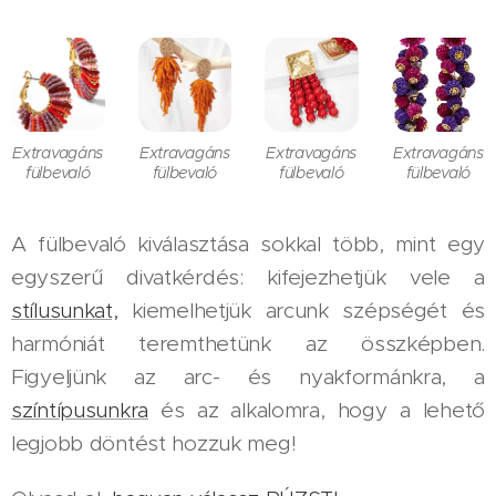
Extravagáns
Extravagáns
Extravagáns
Extravagáns
fülbevaló
fülbevaló
fülbevaló
fülbevaló
A fülbevaló kiválasztása sokkal több, mint egy
egyszerű divatkérdés: kifejezhetjük vele a
stílusunkat,
kiemelhetjük arcunk szépségét és
harmóniát teremthetünk az összképben.
Figyeljünk az arc- és nyakformánkra, a
színtípusunkra
és az alkalomra, hogy a lehető
legjobb döntést hozzuk meg!