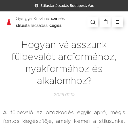
Stílustanácsadás Budapest, Vác
Gyergyai Krisztina,
szín
-és
stílus
tanácsadás,
céges
csapatépítés
Hogyan válasszunk
fülbevalót arcformához,
nyakformához és
alkalomhoz?
2025.01.10
A fülbevaló az öltözködés egyik apró, mégis
fontos kiegészítője, amely kiemeli a stílusunkat