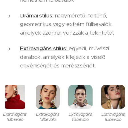
Drámai stílus
:
nagyméretű, feltűnő,
geometrikus vagy extrém fülbevalók,
amelyek azonnal vonzzák a tekintetet
Extravagáns stílus
:
egyedi, művészi
darabok, amelyek kifejezik a viselő
egyéniségét és merészségét.
Extravagáns
Extravagáns
Extravagáns
Extravagáns
fülbevaló
fülbevaló
fülbevaló
fülbevaló