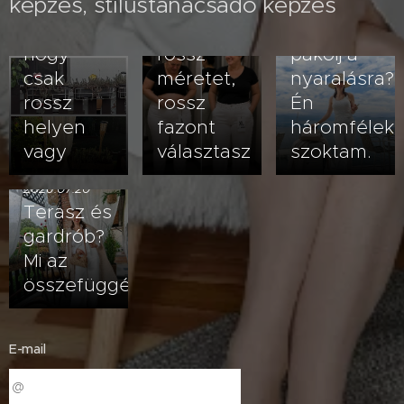
képzés, stílustanácsadó képzés
veled van
kövérít –
2026.07.23
baj- lehet,
vagy
Hogyan
hogy
rossz
pakolj a
csak
méretet,
nyaralásra?
rossz
rossz
Én
helyen
fazont
háromfélek
vagy
választasz
szoktam.
2026.07.20
Terasz és
gardrób?
Mi az
összefüggés?
E-mail