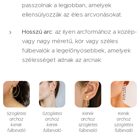
passzolnak a legjobban, amelyek
ellensúlyozzák az éles arcvonásokat.
Hosszú arc
: az ilyen arcformához a közép-
vagy nagy méretű, kör vagy széles
fülbevalók a legelőnyösebbek, amelyek
szélességet adnak az arcnak.
Szögletes
Szögletes
Kerek
Kerek
archoz
archoz
archoz
archoz
kerek
kerek
szögletes
szögletes
fülbevaló
fülbevaló
fülbevaló
fülbevaló