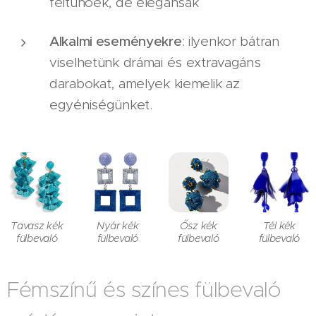
feltűnőek, de elegánsak
Alkalmi eseményekre
: ilyenkor bátran
viselhetünk drámai és extravagáns
darabokat, amelyek kiemelik az
egyéniségünket.
Tavasz kék
Nyár kék
Ősz kék
Tél kék
fülbevaló
fülbevaló
fülbevaló
fülbevaló
Fémszínű és színes fülbevaló