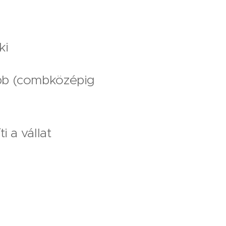
ki
abb (combközépig
i a vállat