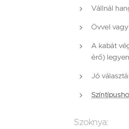
Vállnál han
Övvel vagy 
A kabát vé
érő) legye
Jó választás
Színtípusho
Szoknya: