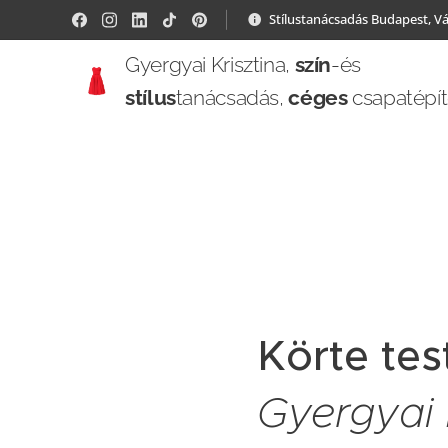
Stílustanácsadás Budapest, V
Gyergyai Krisztina,
szín
-és
stílus
tanácsadás,
céges
csapatépí
Körte tes
Gyergyai K