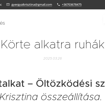
ác
gyergyaikrisztina@gmail.com
+36703678475
tés
Körte alkatra ruhák
2025.03.26
talkat – Öltözködési s
risztina összeállítása.