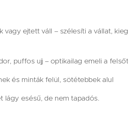
agy ejtett váll – szélesíti a vállat, kieg
odor, puffos ujj – optikailag emeli a fel
nek és minták felül, sötétebbek alul
t lágy esésű, de nem tapadós.