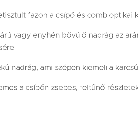
etisztult fazon a csípő és comb optikai
árú vagy enyhén bővülő nadrág az ar
sére
kú nadrág, ami szépen kiemeli a karcsú
emes a csípőn zsebes, feltűnő részletekk
.