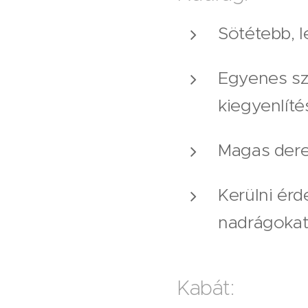
Sötétebb, l
Egyenes sz
kiegyenlíté
Magas dere
Kerülni érd
nadrágokat
Kabát: