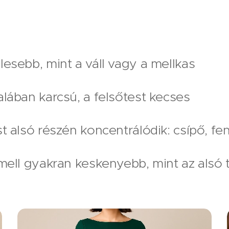
lesebb, mint a váll vagy a mellkas
alában karcsú, a felsőtest kecses
st alsó részén koncentrálódik: csípő, f
 mell gyakran keskenyebb, mint az alsó 