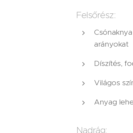
Felsőrész:
Csónaknyak v
arányokat
Díszítés, f
Világos szí
Anyag lehe
Nadrág: