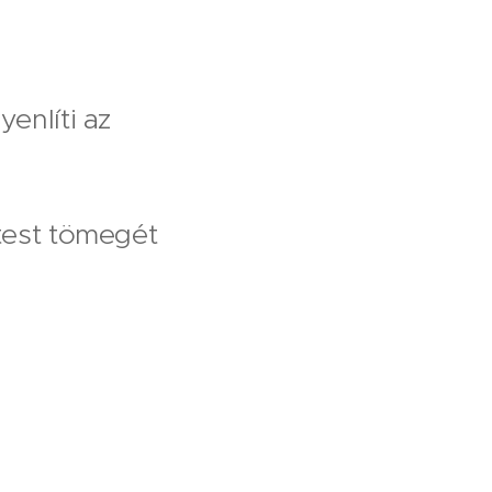
yenlíti az
sőtest tömegét