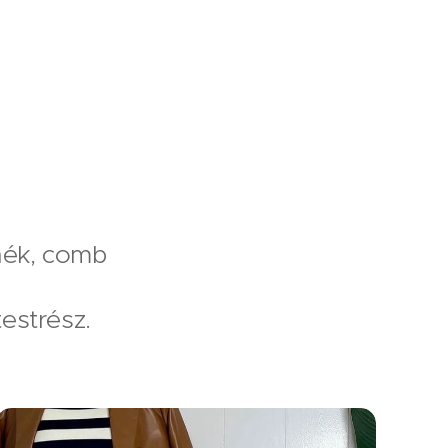
enék, comb
testrész.