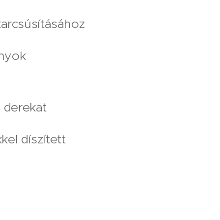
 karcsúsításához
ányok
 derekat
el díszített