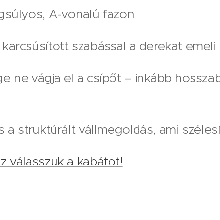
gsúlyos, A-vonalú fazon
karcsúsított szabással a derekat emeli 
ge ne vágja el a csípőt – inkább hossz
n
 a struktúrált vállmegoldás, ami szélesít
z válasszuk a kabátot!