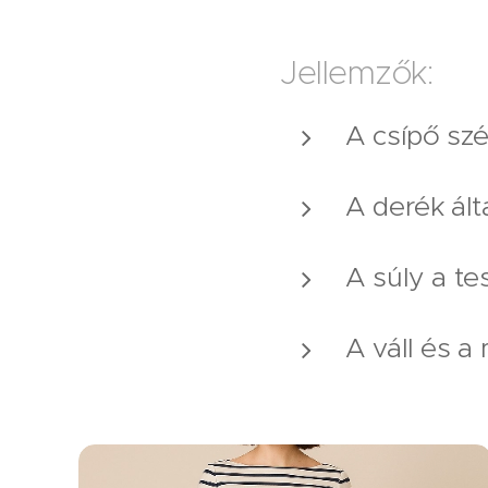
Jellemzők:
A csípő szé
A derék ált
A súly a te
A váll és a