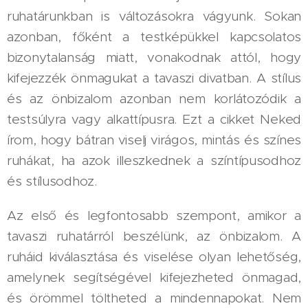
ruhatárunkban is változásokra vágyunk. Sokan
azonban, főként a testképükkel kapcsolatos
bizonytalanság miatt, vonakodnak attól, hogy
kifejezzék önmagukat a tavaszi divatban. A stílus
és az önbizalom azonban nem korlátozódik a
testsúlyra vagy alkattípusra. Ezt a cikket Neked
írom, hogy bátran viselj virágos, mintás és színes
ruhákat, ha azok illeszkednek a színtípusodhoz
és stílusodhoz.
Az első és legfontosabb szempont, amikor a
tavaszi ruhatárról beszélünk, az önbizalom. A
ruháid kiválasztása és viselése olyan lehetőség,
amelynek segítségével kifejezheted önmagad,
és örömmel töltheted a mindennapokat. Nem