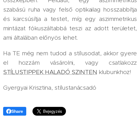
összképben. Például, egy aszimmetrikus
szabású ruha vagy felső optikailag hosszabbítja
és karcsúsítja a testet, míg egy aszimmetrikus
mintázat fókuszáltabbá teszi az adott területet,
ami általában előnyös lehet.
Ha TE még nem tudod a stílusodat, akkor gyere
el hozzám vásárolni, vagy csatlakozz
STÍLUSTIPPEK HALADÓ SZINTEN
klubunkhoz!
Gyergyai Krisztina, stílustanácsadó
Share