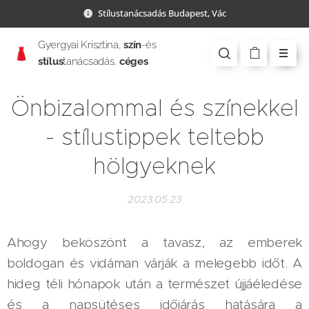
Stílustanácsadás Budapest, Vác
Gyergyai Krisztina,
szín
-és
stílus
tanácsadás,
céges
csapatépítés
Önbizalommal és színekkel
- stílustippek teltebb
hölgyeknek
2023.05.23
Ahogy beköszönt a tavasz, az emberek
boldogan és vidáman várják a melegebb időt. A
hideg téli hónapok után a természet újjáéledése
és a napsütéses időjárás hatására a