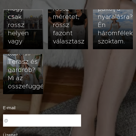
baj- lehet,
vagy
Hogyan
hogy
rossz
pakolj a
csak
méretet,
nyaralásra?
rossz
rossz
Én
helyen
fazont
háromfélek
vagy
választasz
szoktam.
2026.07.20
Terasz és
gardrób?
Mi az
összefüggés?
E-mail
Üzenet