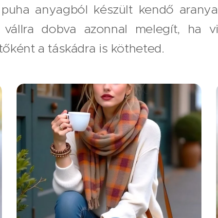
puha anyagból készült kendő aranyat
 vállra dobva azonnal melegít, ha v
ítőként a táskádra is kötheted.