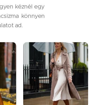
legyen kéznél egy
kacsizma könnyen
latot ad.