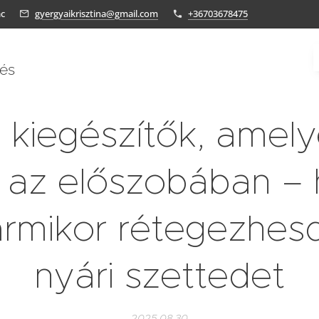
ác
gyergyaikrisztina@gmail.com
+36703678475
tés
 kiegészítők, amel
s az előszobában –
rmikor rétegezhes
nyári szettedet
2025.08.30