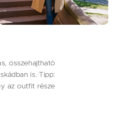
ns, összehajtható
skádban is. Tipp:
y az outfit része