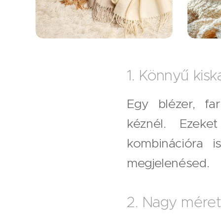
1. Könnyű kisk
Egy blézer, fa
kéznél. Ezeke
kombinációra i
megjelenésed.
2. Nagy méret