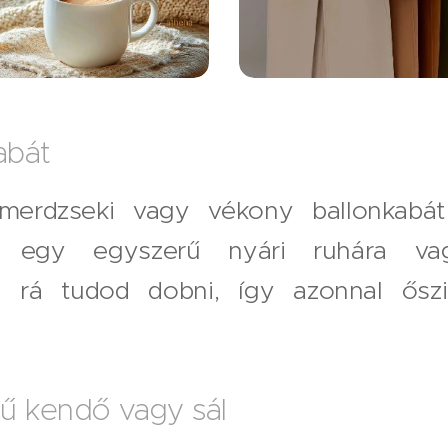
abát
rmerdzseki vagy vékony ballonkabá
t egy egyszerű nyári ruhára va
s rá tudod dobni, így azonnal őszi
ű kendő vagy sál