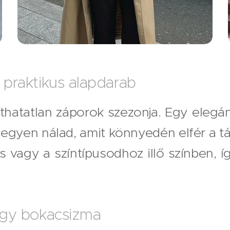
 praktikus alapdarab
thatatlan záporok szezonja. Egy elegá
egyen nálad, amit könnyedén elfér a tá
 vagy a színtípusodhoz illő színben, íg
vagy bokacsizma