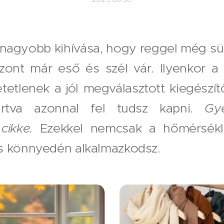
gnagyobb kihívása, hogy reggel még sü
szont már eső és szél vár. Ilyenkor a
tetlenek a jól megválasztott kiegészí
artva azonnal fel tudsz kapni.
Gye
cikke.
Ezekkel nemcsak a hőmérsékl
s könnyedén alkalmazkodsz.