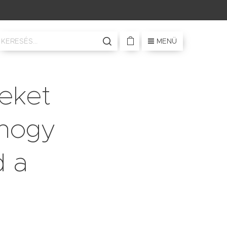
MENÜ
yeket
 hogy
d a