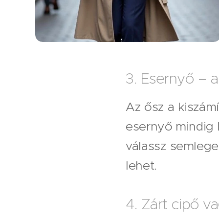
3. Esernyő – a
Az ősz a kiszámí
esernyő mindig l
válassz semleges
lehet.
4. Zárt cipő 