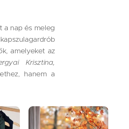
t a nap és meleg
 kapszulagardrób
tők, amelyeket az
rgyai Krisztina,
ethez, hanem a