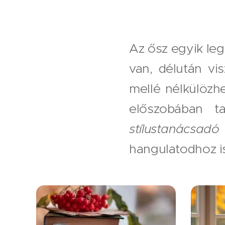
Az ősz egyik le
van, délután vi
mellé nélkülözhe
előszobában t
stílustanácsadó 
hangulatodhoz i