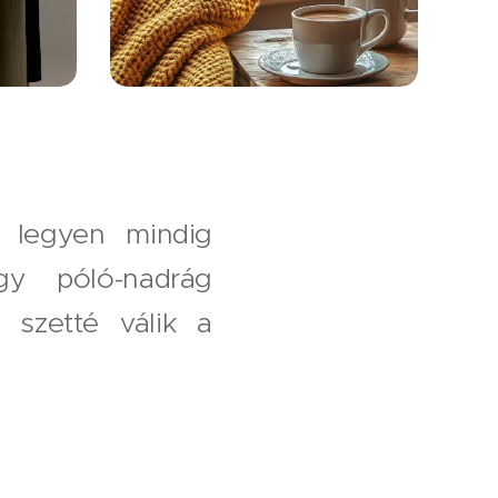
t legyen mindig
gy póló-nadrág
 szetté válik a