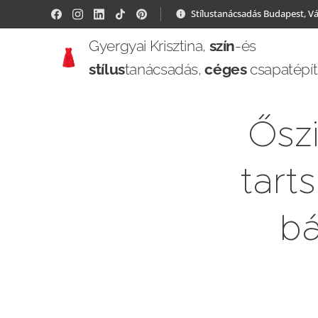
Stílustanácsadás Budapest, V
Gyergyai Krisztina,
szín
-és
stílus
tanácsadás,
céges
csapatépí
Őszi
tart
bá