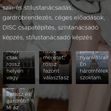
szín-és stílustanácsadás,
gardróbrendezés, céges előadások,
2026.07.26
A fehér
2026.08.03
DISC csapatépítés, színtanácsadó
Nem
nadrág
képzés, stílustanácsadó képzés
veled van
kövérít –
2026.07.23
baj- lehet,
vagy
Hogyan
hogy
rossz
pakolj a
csak
méretet,
nyaralásra?
rossz
rossz
Én
helyen
fazont
háromfélek
vagy
választasz
szoktam.
2026.07.20
Terasz és
gardrób?
Mi az