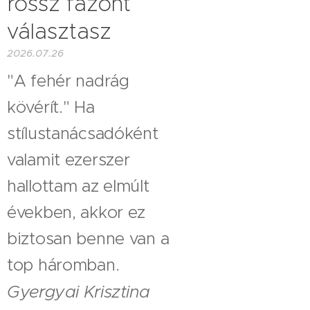
rossz fazont
választasz
2026.07.26
"A fehér nadrág
kövérít." Ha
stílustanácsadóként
valamit ezerszer
hallottam az elmúlt
években, akkor ez
biztosan benne van a
top háromban.
Gyergyai Krisztina