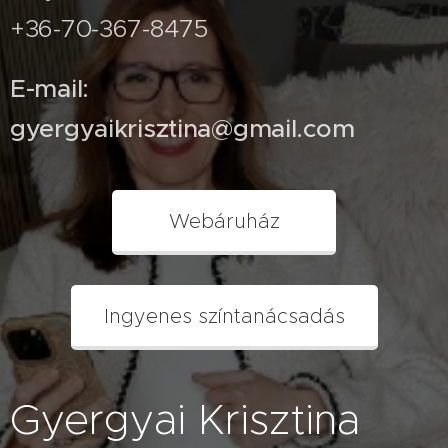
+36-70-367-8475
E-mail:
gyergyaikrisztina@gmail.com
Webáruház
Ingyenes színtanácsadás
Gyergyai Krisztina