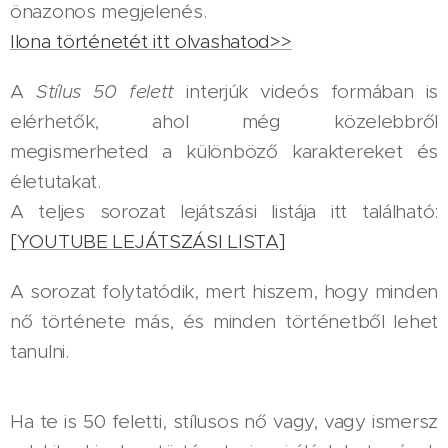
önazonos megjelenés.
Ilona történetét itt olvashatod>>
A
Stílus 50 felett
interjúk videós formában is
elérhetők, ahol még közelebbről
megismerheted a különböző karaktereket és
életutakat.
A teljes sorozat lejátszási listája itt található:
[YOUTUBE LEJÁTSZÁSI LISTA]
A sorozat folytatódik, mert hiszem, hogy minden
nő története más, és minden történetből lehet
tanulni.
Ha te is 50 feletti, stílusos nő vagy, vagy ismersz