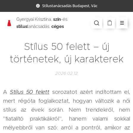
Stílustanácsadás Budapest, Vác
Gyergyai Krisztina,
szín
-és
stílus
tanácsadás,
céges
csapatépítés
Stílus 50 felett – új
történetek, új karakterek
2026.02.12
A
Stílus 50 felett
sorozatot azért indítottam el,
mert régóta foglalkoztat, hogyan változik a női
stílus az évek során. Nem trendekről, nem
"fiatalító praktikákról", hanem valami sokkal
mélyebbről van szó: arról a pontról, amikor az