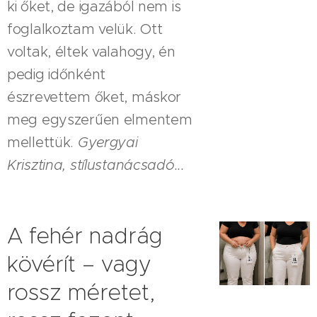
ki őket, de igazából nem is
foglalkoztam velük. Ott
voltak, éltek valahogy, én
pedig időnként
észrevettem őket, máskor
meg egyszerűen elmentem
mellettük.
Gyergyai
Krisztina, stílustanácsadó...
A fehér nadrág
kövérít – vagy
rossz méretet,