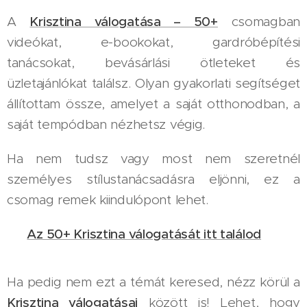
A
Krisztina válogatása – 50+
csomagban
videókat, e-bookokat, gardróbépítési
tanácsokat, bevásárlási ötleteket és
üzletajánlókat találsz. Olyan gyakorlati segítséget
állítottam össze, amelyet a saját otthonodban, a
saját tempódban nézhetsz végig.
Ha nem tudsz vagy most nem szeretnél
személyes stílustanácsadásra eljönni, ez a
csomag remek kiindulópont lehet.
👉
Az 50+ Krisztina válogatását itt találod
Ha pedig nem ezt a témát keresed, nézz körül a
Krisztina válogatásai
között is! Lehet, hogy