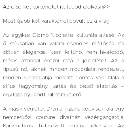
Az első két történetet itt tudod elolvasni>>
Most újabb két karakterrel bővült ez a világ.
Az egyikük Oldmo Nicolette, kulturális attasé. Az
ő stílusában van valami csendes méltóság és
időtlen elegancia. Nem feltűnő, nem hivalkodó,
mégis azonnal érezni rajta a jelenlétet. Az a
típusú nő, akinek minden mozdulata rendezett,
minden ruhadarabja mögött döntés van. Nála a
stílus hagyomány, tartás és belső stabilitás –
egyfajta
nyugodt, kifinomult erő.
A másik végletet Dráma Tiziana képviseli, aki egy
nemzetközi couture divatház vezérigazgatója.
Karizmatikus, határozott, drámai jelenség. Az