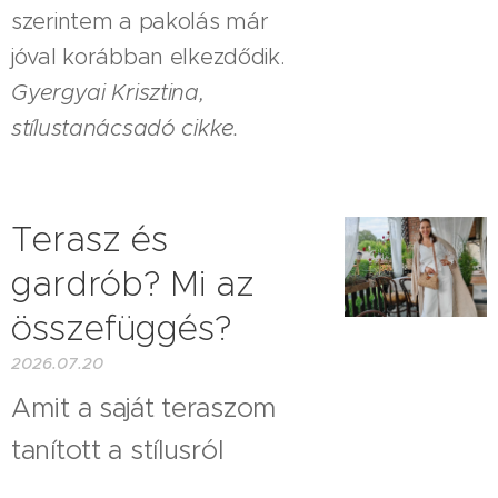
szerintem a pakolás már
jóval korábban elkezdődik.
Gyergyai Krisztina,
stílustanácsadó cikke.
Terasz és
gardrób? Mi az
összefüggés?
2026.07.20
Amit a saját teraszom
tanított a stílusról