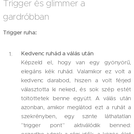
Trigger és glimmer a
gardróbban
Trigger ruha:
Kedvenc ruhád a válás után
Képzeld el, hogy van egy gyönyörű,
elegáns kék ruhád. Valamikor ez volt a
kedvenc darabod, hiszen a volt férjed
választotta ki neked, és sok szép estét
töltöttetek benne együtt. A válás után
azonban, amikor meglátod ezt a ruhát a
szekrényben, egy szinte láthatatlan
"trigger pont" aktiválódik benned: