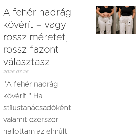
A fehér nadrág
kövérít – vagy
rossz méretet,
rossz fazont
választasz
2026.07.26
"A fehér nadrág
kövérít." Ha
stílustanácsadóként
valamit ezerszer
hallottam az elmúlt