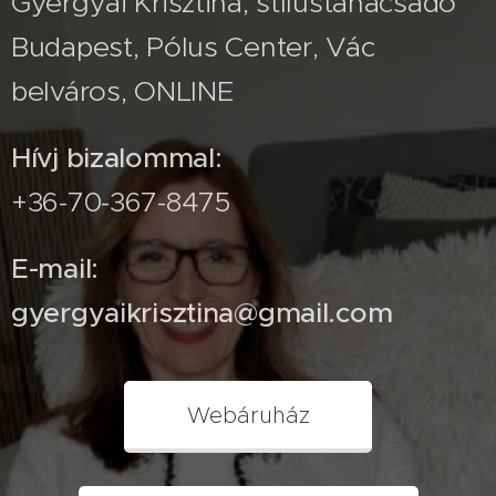
Gyergyai Krisztina, stílustanácsadó
Budapest, Pólus Center, Vác
belváros, ONLINE
Hívj bizalommal:
+36-70-367-8475
E-mail:
gyergyaikrisztina@gmail.com
Webáruház