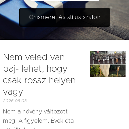
Önismeret és stílus szalon
Nem veled van
baj- lehet, hogy
csak rossz helyen
vagy
2026.08.03
Nem a növény változott
meg. A figyelem. Évek óta