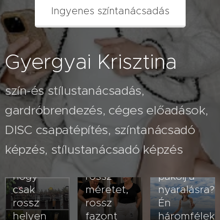
Ingyenes színtanácsadás
Gyergyai Krisztina
szín-és stílustanácsadás,
gardróbrendezés, céges előadások,
2026.07.26
A fehér
2026.08.03
DISC csapatépítés, színtanácsadó
Nem
nadrág
képzés, stílustanácsadó képzés
veled van
kövérít –
2026.07.23
baj- lehet,
vagy
Hogyan
hogy
rossz
pakolj a
csak
méretet,
nyaralásra?
rossz
rossz
Én
helyen
fazont
háromfélek