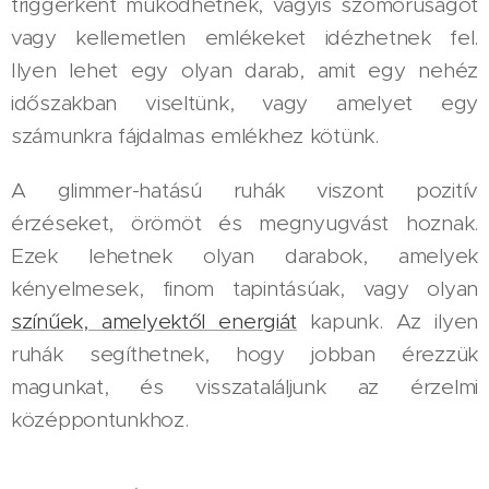
triggerként működhetnek, vagyis szomorúságot
vagy kellemetlen emlékeket idézhetnek fel.
Ilyen lehet egy olyan darab, amit egy nehéz
időszakban viseltünk, vagy amelyet egy
számunkra fájdalmas emlékhez kötünk.
A glimmer-hatású ruhák viszont pozitív
érzéseket, örömöt és megnyugvást hoznak.
Ezek lehetnek olyan darabok, amelyek
kényelmesek, finom tapintásúak, vagy olyan
színűek, amelyektől energiát
kapunk. Az ilyen
ruhák segíthetnek, hogy jobban érezzük
magunkat, és visszataláljunk az érzelmi
középpontunkhoz.