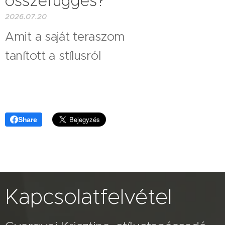
összefüggés?
2026.07.20
Amit a saját teraszom
tanított a stílusról
Share
Kapcsolatfelvétel