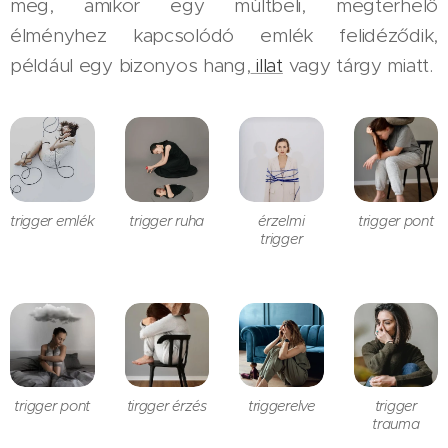
meg, amikor egy múltbeli, megterhelő
élményhez kapcsolódó emlék felidéződik,
például egy bizonyos hang,
illat
vagy tárgy miatt.
trigger emlék
trigger ruha
érzelmi
trigger pont
trigger
trigger pont
tirgger érzés
triggerelve
trigger
trauma