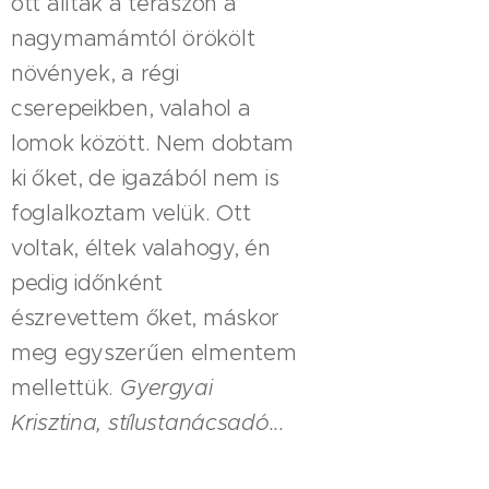
ott álltak a teraszon a
nagymamámtól örökölt
növények, a régi
cserepeikben, valahol a
lomok között. Nem dobtam
ki őket, de igazából nem is
foglalkoztam velük. Ott
voltak, éltek valahogy, én
pedig időnként
észrevettem őket, máskor
meg egyszerűen elmentem
mellettük.
Gyergyai
Krisztina, stílustanácsadó...