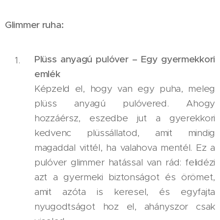
Glimmer ruha:
Plüss anyagú pulóver – Egy gyermekkori
emlék
Képzeld el, hogy van egy puha, meleg
plüss anyagú pulóvered. Ahogy
hozzáérsz, eszedbe jut a gyerekkori
kedvenc plüssállatod, amit mindig
magaddal vittél, ha valahova mentél. Ez a
pulóver glimmer hatással van rád: felidézi
azt a gyermeki biztonságot és örömet,
amit azóta is keresel, és egyfajta
nyugodtságot hoz el, ahányszor csak