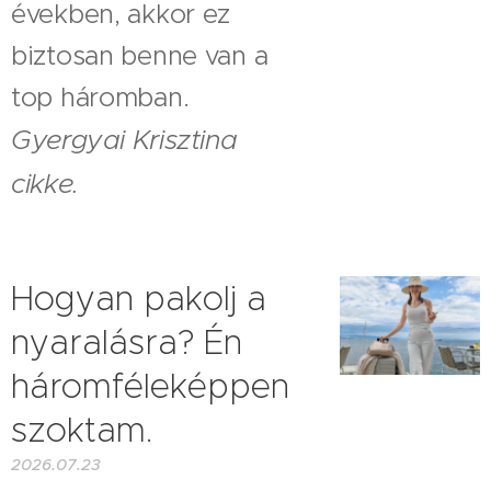
években, akkor ez
biztosan benne van a
top háromban.
Gyergyai Krisztina
cikke.
Hogyan pakolj a
nyaralásra? Én
háromféleképpen
szoktam.
2026.07.23