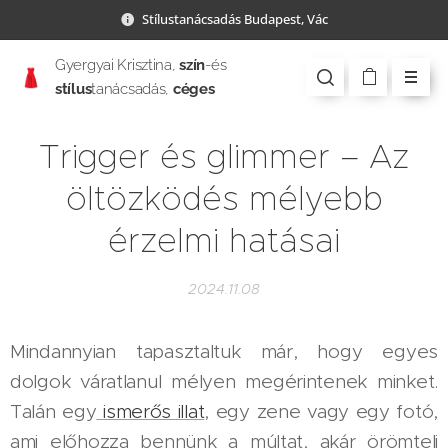
Stílustanácsadás Budapest, Vác
Gyergyai Krisztina,
szín
-és
stílus
tanácsadás,
céges
csapatépítés
Trigger és glimmer – Az
öltözködés mélyebb
érzelmi hatásai
2024.11.08
Mindannyian tapasztaltuk már, hogy egyes
dolgok váratlanul mélyen megérintenek minket.
Talán egy
ismerős illat
, egy zene vagy egy fotó,
ami előhozza bennünk a múltat, akár örömteli