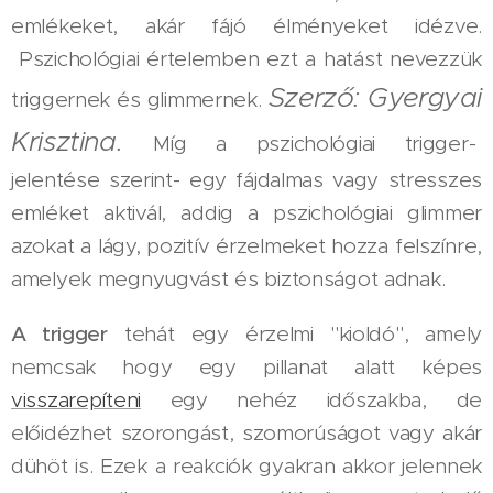
emlékeket, akár fájó élményeket idézve.
Pszichológiai értelemben ezt a hatást nevezzük
Szerző: Gyergyai
triggernek és glimmernek.
Krisztina.
Míg a pszichológiai trigger-
jelentése szerint- egy fájdalmas vagy stresszes
emléket aktivál, addig a pszichológiai glimmer
azokat a lágy, pozitív érzelmeket hozza felszínre,
amelyek megnyugvást és biztonságot adnak.
A trigger
tehát egy érzelmi "kioldó", amely
nemcsak hogy egy pillanat alatt képes
visszarepíteni
egy nehéz időszakba, de
előidézhet szorongást, szomorúságot vagy akár
dühöt is. Ezek a reakciók gyakran akkor jelennek