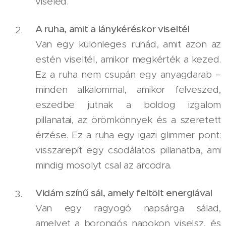
viseled.
A ruha, amit a lánykéréskor viseltél
Van egy különleges ruhád, amit azon az
estén viseltél, amikor megkérték a kezed.
Ez a ruha nem csupán egy anyagdarab –
minden alkalommal, amikor felveszed,
eszedbe jutnak a boldog izgalom
pillanatai, az örömkönnyek és a szeretett
érzése. Ez a ruha egy igazi glimmer pont:
visszarepít egy csodálatos pillanatba, ami
mindig mosolyt csal az arcodra.
Vidám színű sál, amely feltölt energiával
Van egy ragyogó napsárga sálad,
amelyet a borongós napokon viselsz, és