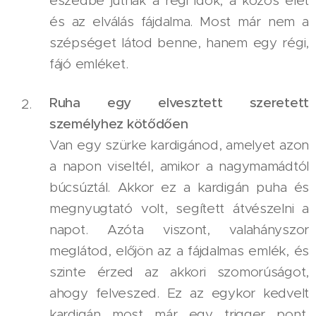
eszedbe jutnak a régi idők, a közös élet
és az elválás fájdalma. Most már nem a
szépséget látod benne, hanem egy régi,
fájó emléket.
Ruha egy elvesztett szeretett
személyhez kötődően
Van egy szürke kardigánod, amelyet azon
a napon viseltél, amikor a nagymamádtól
búcsúztál. Akkor ez a kardigán puha és
megnyugtató volt, segített átvészelni a
napot. Azóta viszont, valahányszor
meglátod, előjön az a fájdalmas emlék, és
szinte érzed az akkori szomorúságot,
ahogy felveszed. Ez az egykor kedvelt
kardigán most már egy trigger pont,