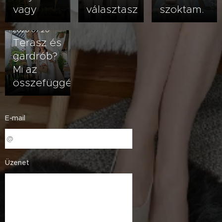
vagy
választasz
szoktam.
2026.07.20
Terasz és
gardrób?
Mi az
összefüggés?
E-mail
Üzenet