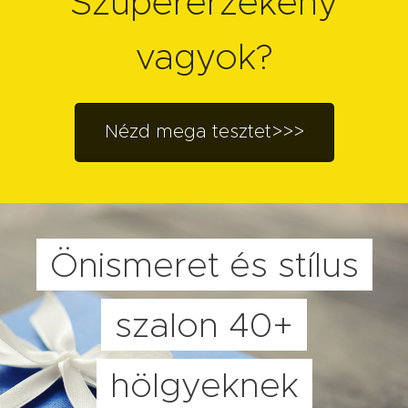
Szuperérzékeny
vagyok?
Nézd mega tesztet>>>
Önismeret és stílus
szalon 40+
hölgyeknek