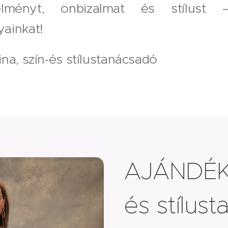
élményt, önbizalmat és stílust 
yainkat!
ina, szín-és stílustanácsadó
AJÁNDÉK
és stílus