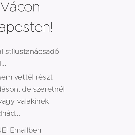
 Vácon
apesten!
l stílustanácsadó
..
em vettél részt
áson, de szeretnél
 vagy valakinek
nád...
E! Emailben