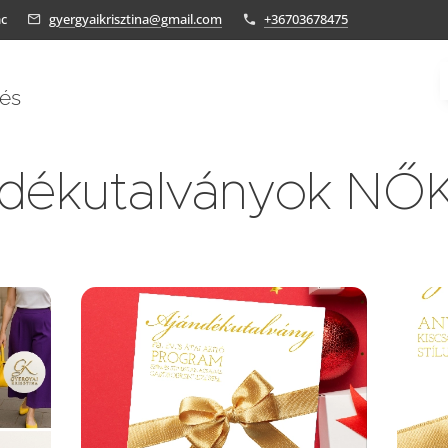
ác
gyergyaikrisztina@gmail.com
+36703678475
tés
ndékutalványok NŐ