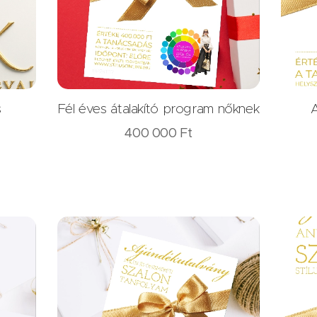
s
Fél éves átalakító program nőknek
A
400 000
Ft