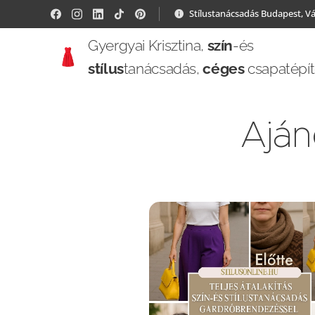
Stílustanácsadás Budapest, V
Gyergyai Krisztina,
szín
-és
stílus
tanácsadás,
céges
csapatépí
Ajá