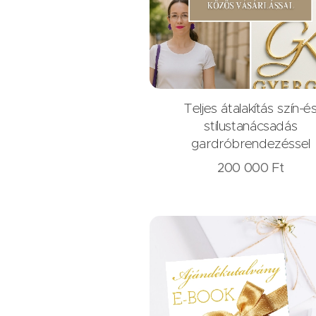
Teljes átalakítás szín-é
stílustanácsadás
gardróbrendezéssel
200 000
Ft