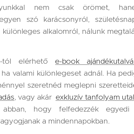
ányunkkal nem csak örömet, han
Legyen szó karácsonyról, születésnap
 különleges alkalomról, nálunk megtalá
-tól elérhető
e-book ajándékutalvá
, ha valami különlegeset adnál. Ha pedi
nnyel szeretnéd meglepni szeretteide
sadás
, vagy akár
exkluzív tanfolyam uta
 abban, hogy felfedezzék egyedi s
ragyogjanak a mindennapokban.