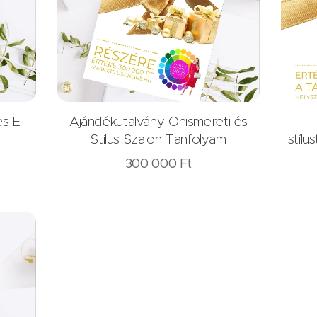
és E-
Ajándékutalvány Önismereti és
Stílus Szalon Tanfolyam
stíl
300 000
Ft