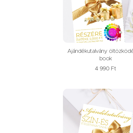
Ajándékutalvány öltözköd
book
4 990
Ft