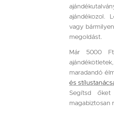
ajándékutalv
ajándékozol. 
vagy bármilyen
megoldást.
Már 5000 Ft
ajándékötletek
maradandó élmé
és stílustanác
Segítsd őket
magabiztosan 