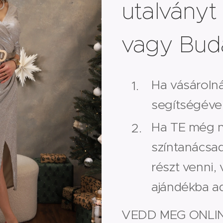
utalványt
vagy Bud
Ha vásárolná
segítségével.
Ha TE még n
színtanácsad
részt venni,
ajándékba ad
VEDD MEG ONLIN