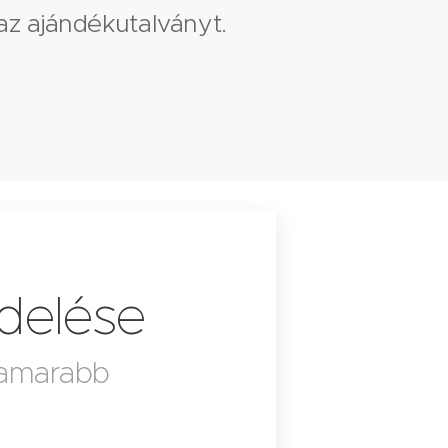
z ajándékutalványt.
delése
hamarabb