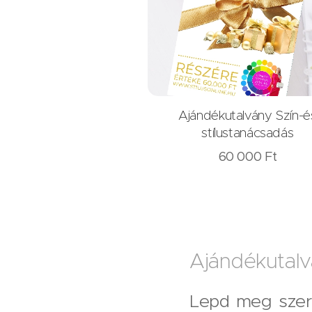
Ajándékutalvány Szín-é
stílustanácsadás
60 000
Ft
Ajándékutalv
Lepd meg szere