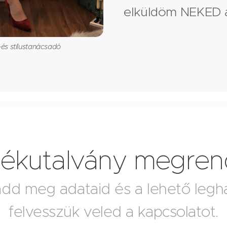
elküldöm NEKED a
-és stílustanácsadó
ékutalvány megren
 add meg adataid és a lehető leg
felvesszük veled a kapcsolatot.