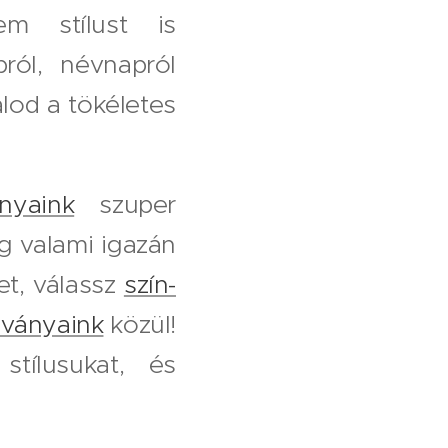
em stílust is
ról, névnapról
lod a tökéletes
nyaink
szuper
g valami igazán
t, válassz
szín-
lványaink
közül!
tílusukat, és