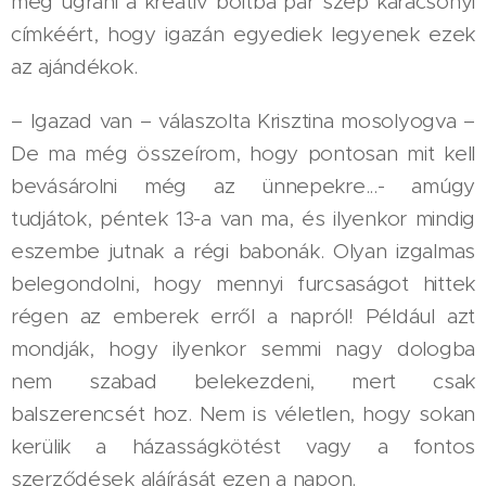
még ugrani a kreatív boltba pár szép karácsonyi
címkéért, hogy igazán egyediek legyenek ezek
az ajándékok.
– Igazad van – válaszolta Krisztina mosolyogva –
De ma még összeírom, hogy pontosan mit kell
bevásárolni még az ünnepekre...- amúgy
tudjátok, péntek 13-a van ma, és ilyenkor mindig
eszembe jutnak a régi babonák. Olyan izgalmas
belegondolni, hogy mennyi furcsaságot hittek
régen az emberek erről a napról! Például azt
mondják, hogy ilyenkor semmi nagy dologba
nem szabad belekezdeni, mert csak
balszerencsét hoz. Nem is véletlen, hogy sokan
kerülik a házasságkötést vagy a fontos
szerződések aláírását ezen a napon.