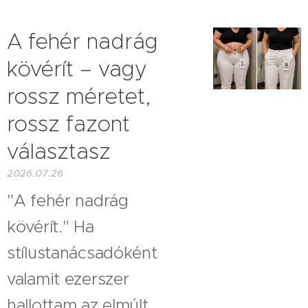
A fehér nadrág
kövérít – vagy
rossz méretet,
rossz fazont
választasz
2026.07.26
"A fehér nadrág
kövérít." Ha
stílustanácsadóként
valamit ezerszer
hallottam az elmúlt