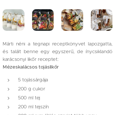
Márti néni a tegnapi receptkönyvet lapozgatta,
és talált benne egy egyszerű, de ínycsiklandó
karácsonyi likőr receptet:
Mézeskalácsos tojáslikőr
5 tojássárgája
200 g cukor
500 ml tej
200 ml tejszín