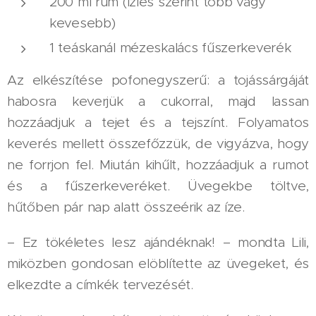
200 ml rum (ízlés szerint több vagy
kevesebb)
1 teáskanál mézeskalács fűszerkeverék
Az elkészítése pofonegyszerű: a tojássárgáját
habosra keverjük a cukorral, majd lassan
hozzáadjuk a tejet és a tejszínt. Folyamatos
keverés mellett összefőzzük, de vigyázva, hogy
ne forrjon fel. Miután kihűlt, hozzáadjuk a rumot
és a fűszerkeveréket. Üvegekbe töltve,
hűtőben pár nap alatt összeérik az íze.
– Ez tökéletes lesz ajándéknak! – mondta Lili,
miközben gondosan elöblítette az üvegeket, és
elkezdte a címkék tervezését.