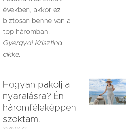
években, akkor ez
biztosan benne van a
top háromban.
Gyergyai Krisztina
cikke.
Hogyan pakolj a
nyaralásra? Én
háromféleképpen
szoktam.
2026.07.23