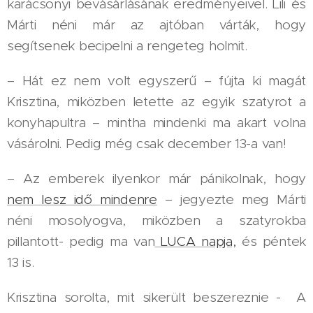
karácsonyi bevásárlásának eredményeivel. Lili és
Márti néni már az ajtóban várták, hogy
segítsenek becipelni a rengeteg holmit.
– Hát ez nem volt egyszerű – fújta ki magát
Krisztina, miközben letette az egyik szatyrot a
konyhapultra – mintha mindenki ma akart volna
vásárolni. Pedig még csak december 13-a van!
– Az emberek ilyenkor már pánikolnak, hogy
nem lesz idő mindenre
– jegyezte meg Márti
néni mosolyogva, miközben a szatyrokba
pillantott- pedig ma van
LUCA napja,
és péntek
13 is.
Krisztina sorolta, mit sikerült beszereznie - A