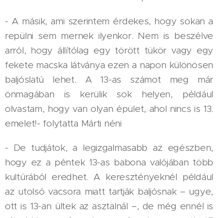
- A másik, ami szerintem érdekes, hogy sokan a
repülni sem mernek ilyenkor. Nem is beszélve
arról, hogy állítólag egy törött tükör vagy egy
fekete macska látványa ezen a napon különösen
baljóslatú lehet. A 13-as számot meg már
önmagában is kerülik sok helyen, például
olvastam, hogy van olyan épület, ahol nincs is 13.
emelet!- folytatta Márti néni
- De tudjátok, a legizgalmasabb az egészben,
hogy ez a péntek 13-as babona valójában több
kultúrából eredhet. A keresztényeknél például
az utolsó vacsora miatt tartják baljósnak – ugye,
ott is 13-an ültek az asztalnál –, de még ennél is