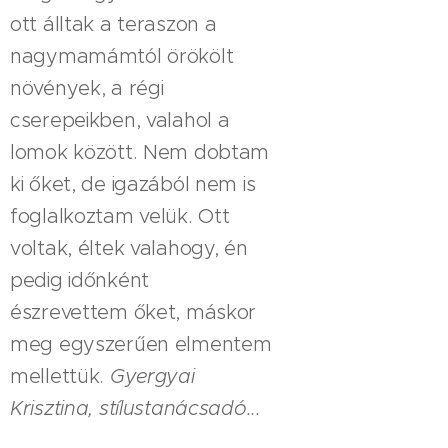
ott álltak a teraszon a
nagymamámtól örökölt
növények, a régi
cserepeikben, valahol a
lomok között. Nem dobtam
ki őket, de igazából nem is
foglalkoztam velük. Ott
voltak, éltek valahogy, én
pedig időnként
észrevettem őket, máskor
meg egyszerűen elmentem
mellettük.
Gyergyai
Krisztina, stílustanácsadó...