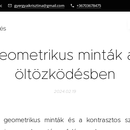
ác
gyergyaikrisztina@gmail.com
+36703678475
tés
eometrikus minták 
öltözködésben
2024.02.19
geometrikus minták és a kontrasztos szí