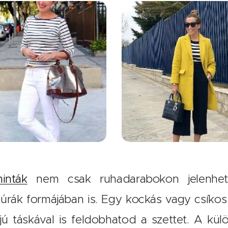
inták
nem csak ruhadarabokon jelenhe
túrák formájában is. Egy kockás vagy csíkos
jú táskával is feldobhatod a szettet. A kül