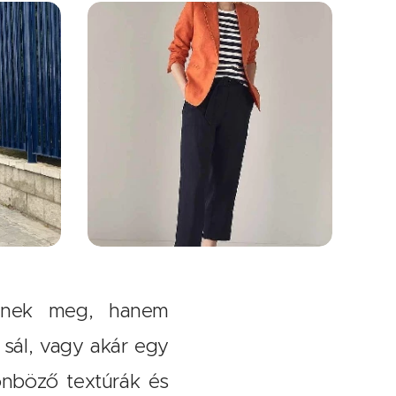
tnek meg, hanem
 sál, vagy akár egy
önböző textúrák és