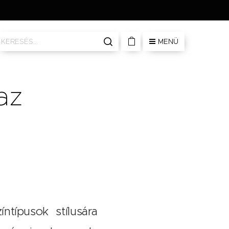
MENÜ
az
ntípusok stílusára