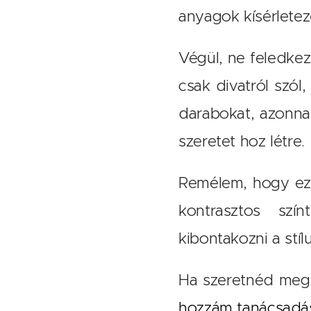
anyagok kísérlete
Végül, ne feledke
csak divatról szól
darabokat, azonnal 
szeretet hoz létre.
Remélem, hogy eze
kontrasztos szí
kibontakozni a stíl
Ha szeretnéd megtu
hozzám tanácsadá