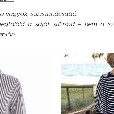
na vagyok, stílustanácsadó.
megtaláld a saját stílusod – nem a s
pján.