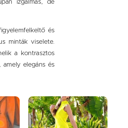
upán izgalmas, de
figyelemfelkeltő és
s minták viselete.
elik a kontrasztos
, amely elegáns és