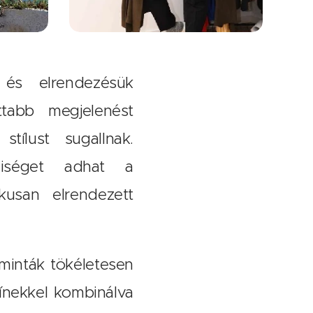
és elrendezésük
tabb megjelenést
ílust sugallnak.
diséget adhat a
kusan elrendezett
 minták tökéletesen
zínekkel kombinálva