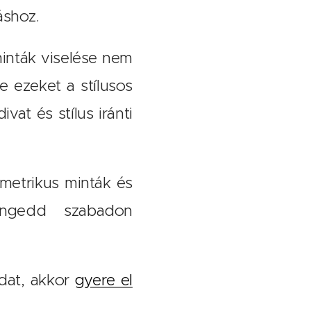
áshoz.
inták viselése nem
e ezeket a stílusos
vat és stílus iránti
metrikus minták és
 Engedd szabadon
odat, akkor
gyere el