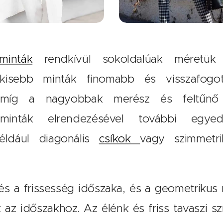
minták
rendkívül sokoldalúak méretük 
 kisebb minták finomabb és visszafogot
míg a nagyobbak merész és feltűnő st
 minták elrendezésével további egye
éldául diagonális
csíkok
vagy szimmetri
és a frissesség időszaka, és a geometrikus
 az időszakhoz. Az élénk és friss tavaszi s