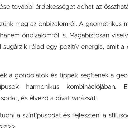
zése további érdekességet adhat az összhat
zzünk meg az önbizalomról. A geometrikus m
, hanem önbizalomról is. Magabiztosan viselv
sugárzik rólad egy pozitív energia, amit a di
k a gondolatok és tippek segítenek a geo
ntípusok harmonikus kombinációjában.
usodat, és élvezd a divat varázsát!
dni a színtípusodat és fejleszteni a stílus
sra>>