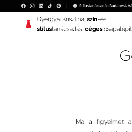
Stílustanácsadás Budapest, V
Gyergyai Krisztina,
szín
-és
stílus
tanácsadás,
céges
csapatépí
G
Ma a figyelmet a 