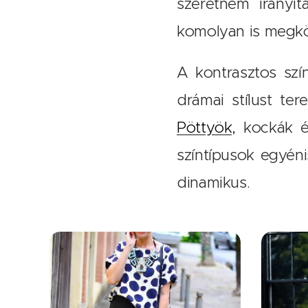
szeretném irányí
komolyan is megkö
A kontrasztos szín
drámai stílust te
Pöttyök,
kockák 
színtípusok egyén
dinamikus.