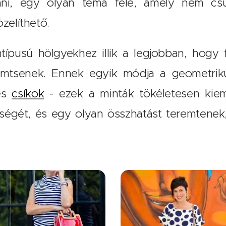
tani, egy olyan téma felé, amely nem cs
zelíthető.
típusú hölgyekhez illik a legjobban, hogy 
remtsenek. Ennek egyik módja a geometriku
és
csíkok
- ezek a minták tökéletesen kiem
iségét, és egy olyan összhatást teremtenek