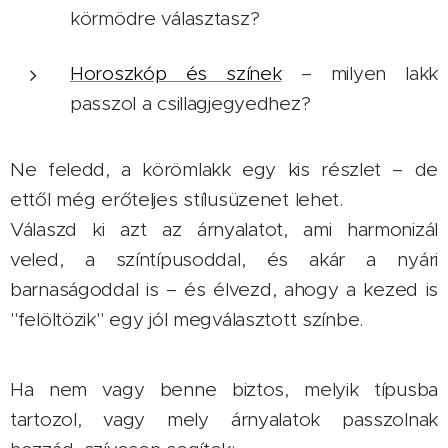
körmödre választasz?
Horoszkóp és színek
– milyen lakk
passzol a csillagjegyedhez?
Ne feledd, a körömlakk egy kis részlet – de
ettől még erőteljes stílusüzenet lehet.
Válaszd ki azt az árnyalatot, ami harmonizál
veled, a színtípusoddal, és akár a nyári
barnaságoddal is – és élvezd, ahogy a kezed is
"felöltözik" egy jól megválasztott színbe.
Ha nem vagy benne biztos, melyik típusba
tartozol, vagy mely árnyalatok passzolnak