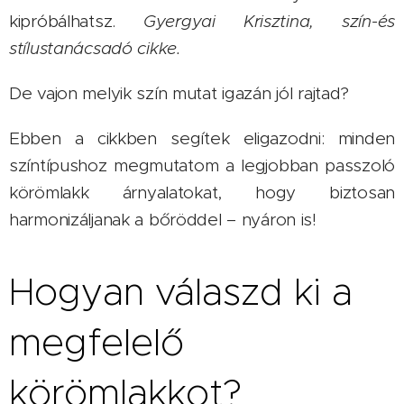
kipróbálhatsz.
Gyergyai Krisztina, szín-és
stílustanácsadó cikke.
De vajon melyik szín mutat igazán jól rajtad?
Ebben a cikkben segítek eligazodni: minden
színtípushoz megmutatom a legjobban passzoló
körömlakk árnyalatokat, hogy biztosan
harmonizáljanak a bőröddel – nyáron is!
Hogyan válaszd ki a
megfelelő
körömlakkot?