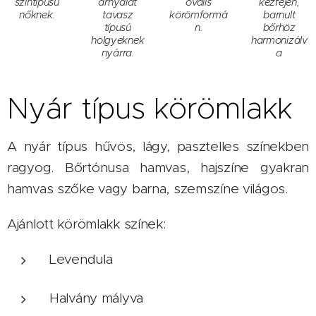
színtípusú
árnyalat
ovális
kézfején,
nőknek.
tavasz
körömformá
barnult
típusú
n.
bőrhöz
hölgyeknek
harmonizálv
nyárra.
a
Nyár típus körömlakk
A nyár típus hűvös, lágy, pasztelles színekben
ragyog. Bőrtónusa hamvas, hajszíne gyakran
hamvas szőke vagy barna, szemszíne világos.
Ajánlott körömlakk színek:
Levendula
Halvány mályva