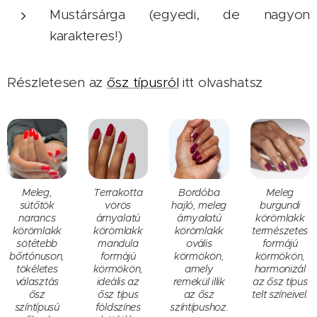
Mustársárga (egyedi, de nagyon
karakteres!)
Részletesen az
ősz típusról
itt olvashatsz
Meleg,
Terrakotta
Bordóba
Meleg
sütőtök
vörös
hajló, meleg
burgundi
narancs
árnyalatú
árnyalatú
körömlakk
körömlakk
körömlakk
körömlakk
természetes
sötétebb
mandula
ovális
formájú
bőrtónuson,
formájú
körmökön,
körmökön,
tökéletes
körmökön,
amely
harmonizál
választás
ideális az
remekül illik
az ősz típus
ősz
ősz típus
az ősz
telt színeivel.
színtípusú
földszínes
színtípushoz.