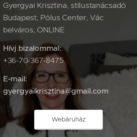
Gyergyai Krisztina, stílustanácsadó
Budapest, Pólus Center, Vác
belváros, ONLINE
Hívj bizalommal:
+36-70-367-8475
E-mail:
gyergyaikrisztina@gmail.com
Webáruház