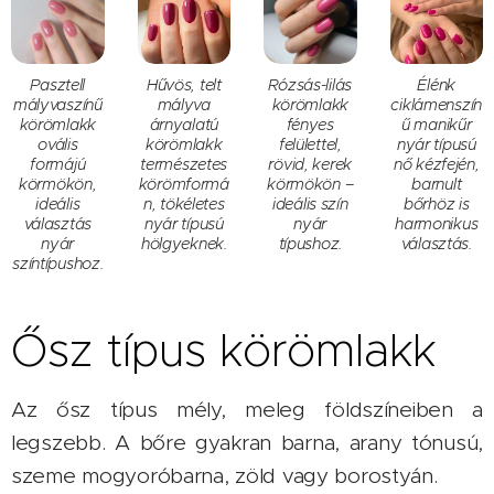
Pasztell
Hűvös, telt
Rózsás-lilás
Élénk
mályvaszínű
mályva
körömlakk
ciklámenszín
körömlakk
árnyalatú
fényes
ű manikűr
ovális
körömlakk
felülettel,
nyár típusú
formájú
természetes
rövid, kerek
nő kézfején,
körmökön,
körömformá
körmökön –
barnult
ideális
n, tökéletes
ideális szín
bőrhöz is
választás
nyár típusú
nyár
harmonikus
nyár
hölgyeknek.
típushoz.
választás.
színtípushoz.
Ősz típus körömlakk
Az ősz típus mély, meleg földszíneiben a
legszebb. A bőre gyakran barna, arany tónusú,
szeme mogyoróbarna, zöld vagy borostyán.