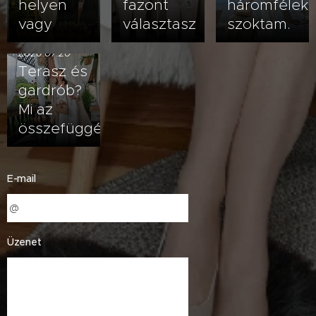
helyen
fazont
háromfélek
vagy
választasz
szoktam.
2026.07.20
Terasz és
gardrób?
Mi az
összefüggés?
E-mail
Üzenet