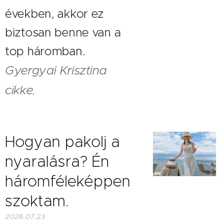
években, akkor ez
biztosan benne van a
top háromban.
Gyergyai Krisztina
cikke.
Hogyan pakolj a
nyaralásra? Én
háromféleképpen
szoktam.
2026.07.23