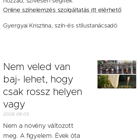
hozzád, szívesen segítek:
Online színelemzés szolgáltatás itt elérhető
Gyergyai Krisztina, szín-és stílustanácsadó
Nem veled van
baj- lehet, hogy
csak rossz helyen
vagy
2026.08.03
Nem a növény változott
meg. A figyelem. Évek óta