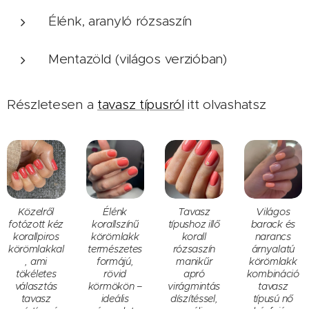
Élénk, aranyló rózsaszín
Mentazöld (világos verzióban)
Részletesen a
tavasz típusról
itt olvashatsz
Közelről
Élénk
Tavasz
Világos
fotózott kéz
korallszínű
típushoz illő
barack és
korallpiros
körömlakk
korall
narancs
körömlakkal
természetes
rózsaszín
árnyalatú
, ami
formájú,
manikűr
körömlakk
tökéletes
rövid
apró
kombináció
választás
körmökön –
virágmintás
tavasz
tavasz
ideális
díszítéssel,
típusú nő