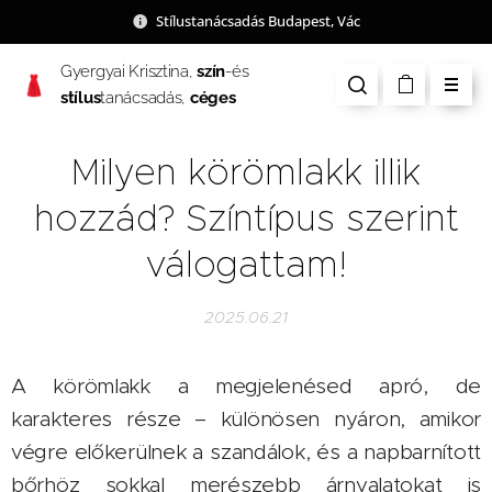
Stílustanácsadás Budapest, Vác
Gyergyai Krisztina,
szín
-és
stílus
tanácsadás,
céges
csapatépítés
Milyen körömlakk illik
hozzád? Színtípus szerint
válogattam!
2025.06.21
A körömlakk a megjelenésed apró, de
karakteres része – különösen nyáron, amikor
végre előkerülnek a szandálok, és a napbarnított
bőrhöz sokkal merészebb árnyalatokat is