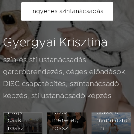
Ingyenes színtanácsadás
Gyergyai Krisztina
szín-és stílustanácsadás,
gardróbrendezés, céges előadások,
2026.07.26
A fehér
2026.08.03
DISC csapatépítés, színtanácsadó
Nem
nadrág
képzés, stílustanácsadó képzés
veled van
kövérít –
2026.07.23
baj- lehet,
vagy
Hogyan
hogy
rossz
pakolj a
csak
méretet,
nyaralásra?
rossz
rossz
Én