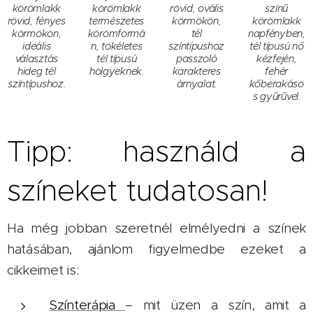
körömlakk
körömlakk
rövid, ovális
színű
rövid, fényes
természetes
körmökön,
körömlakk
körmökön,
körömformá
tél
napfényben,
ideális
n, tökéletes
színtípushoz
tél típusú nő
választás
tél típusú
passzoló
kézfején,
hideg tél
hölgyeknek.
karakteres
fehér
színtípushoz.
árnyalat.
kőberakáso
s gyűrűvel.
Tipp: használd a
színeket tudatosan!
Ha még jobban szeretnél elmélyedni a színek
hatásában, ajánlom figyelmedbe ezeket a
cikkeimet is:
Színterápia
– mit üzen a szín, amit a