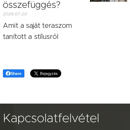
összefüggés?
2026.07.20
Amit a saját teraszom
tanított a stílusról
Share
Kapcsolatfelvétel