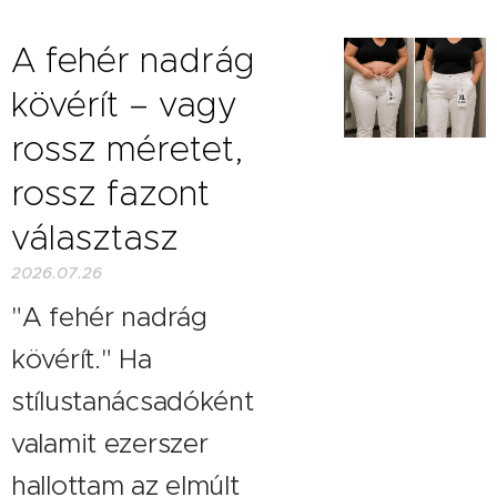
A fehér nadrág
kövérít – vagy
rossz méretet,
rossz fazont
választasz
2026.07.26
"A fehér nadrág
kövérít." Ha
stílustanácsadóként
valamit ezerszer
hallottam az elmúlt