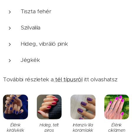
Tiszta fehér
Szilvalila
Hideg, vibráló pink
Jégkék
További részletek a
tél típusról
itt olvashatsz
Élénk
Hideg, telt
Intenzív lila
Élénk
királykék
piros
körömlakk
ciklámen