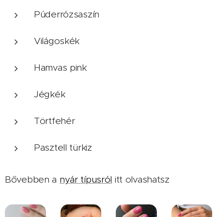
Púderrózsaszín
Világoskék
Hamvas pink
Jégkék
Törtfehér
Pasztell türkiz
Bővebben a
nyár típusról
itt olvashatsz