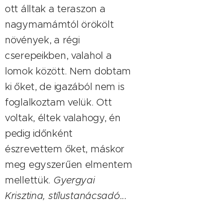
ott álltak a teraszon a
nagymamámtól örökölt
növények, a régi
cserepeikben, valahol a
lomok között. Nem dobtam
ki őket, de igazából nem is
foglalkoztam velük. Ott
voltak, éltek valahogy, én
pedig időnként
észrevettem őket, máskor
meg egyszerűen elmentem
mellettük.
Gyergyai
Krisztina, stílustanácsadó...